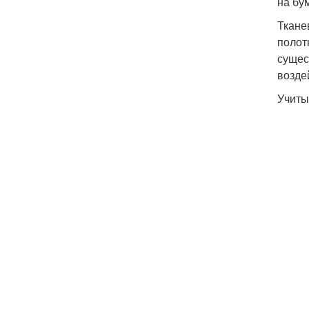
на бу
Ткане
полот
сущес
возде
Учиты