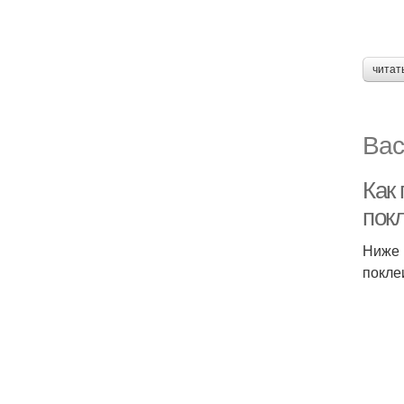
читат
Вас
Как
пок
Ниже 
покле