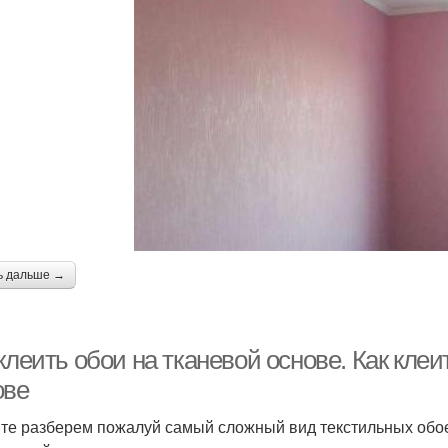
ь дальше →
клеить обои на тканевой основе. Как кле
ове
те разберем пожалуй самый сложный вид текстильных обоев