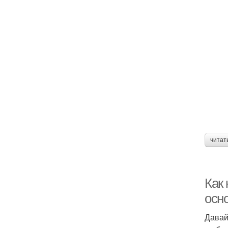
читат
Как 
осн
Давай