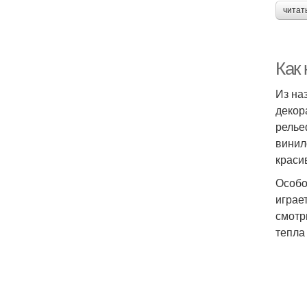
читат
Как 
Из на
декор
релье
винил
краси
Особо
играе
смотр
тепла