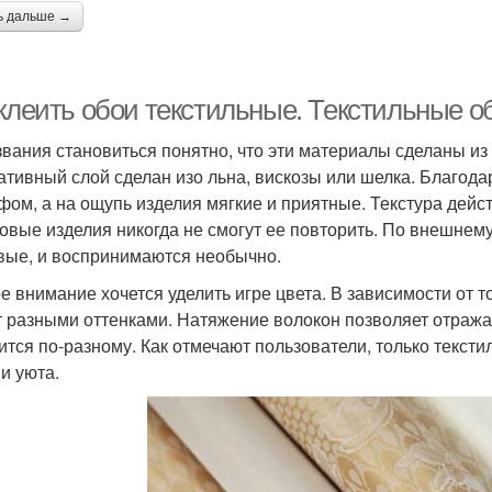
ь дальше →
клеить обои текстильные. Текстильные об
звания становиться понятно, что эти материалы сделаны из 
ативный слой сделан изо льна, вискозы или шелка. Благод
фом, а на ощупь изделия мягкие и приятные. Текстура дейс
овые изделия никогда не смогут ее повторить. По внешнем
вые, и воспринимаются необычно.
е внимание хочется уделить игре цвета. В зависимости от т
т разными оттенками. Натяжение волокон позволяет отражат
ится по-разному. Как отмечают пользователи, только тексти
 и уюта.