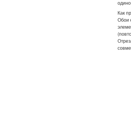
одино
Как п
Обои 
элеме
(повт
Отрез
совме