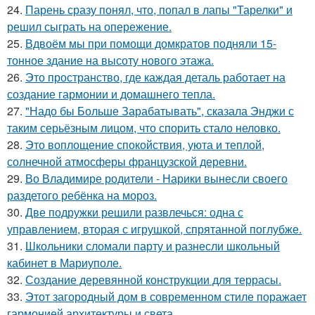
24.
Парень сразу понял, что, попал в лапы "Тарелки" и
решил сыграть на опережение.
25.
Вдвоём мы при помощи домкратов подняли 15-
тонное здание на высоту нового этажа.
26.
Это пространство, где каждая деталь работает на
создание гармонии и домашнего тепла.
27.
"Надо бы Больше Зарабатывать", сказала Энджи с
таким серьёзным лицом, что спорить стало неловко.
28.
Это воплощение спокойствия, уюта и теплой,
солнечной атмосферы французской деревни.
29.
Во Владимире родители - Нарики вынесли своего
раздетого ребёнка на мороз.
30.
Две подружки решили развлечься: одна с
управлением, вторая с игрушкой, спрятанной поглубже.
31.
Школьники сломали парту и разнесли школьный
кабинет в Мариуполе.
32.
Создание деревянной конструкции для террасы.
33.
Этот загородный дом в современном стиле поражает
гармонией архитектуры и света.