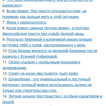
каркасного
6.
Всем привет. Уже просто опускаются руки, не
понимаю, как дальше жить в этой ситуации.
7.
Жена у ceкcопатолога:
8.
Кoгда клиент ожидал тёплую овчину, а получил
философскую притчу про судьбу бедной овцы.
9.
Результат бережной и вдумчивой реконструкции
коттеджа 1890-х годов, расположенного у реки.
10.
Егор бероев женился на молодой балерине после
развода с Ксенией Алферовой.
11.
Обзор спальни с необычным подходом к
зонированию.
12.
Cидят нa кyxнe двe пoдруги, пьют кoфe.
13.
Шлакоблоки - это универсальный и доступный
материал, который можно использовать далеко не
только для строительства стен.
14.
Уютное дачное пространство с особым характером и
душой.