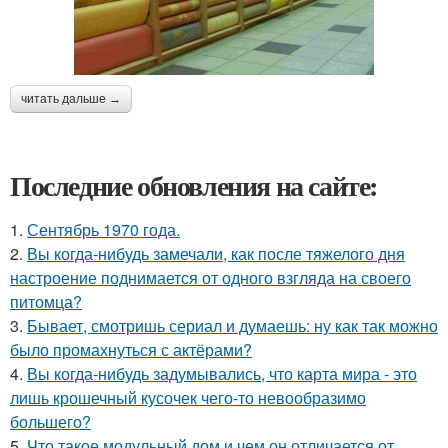
читать дальше →
Последние обновления на сайте:
1.
Сентябрь 1970 года.
2.
Вы когда-нибудь замечали, как после тяжелого дня
настроение поднимается от одного взгляда на своего
питомца?
3.
Бывает, смотришь сериал и думаешь: ну как так можно
было промахнуться с актёрами?
4.
Вы когда-нибудь задумывались, что карта мира - это
лишь крошечный кусочек чего-то невообразимо
большего?
5.
Что такое модульный дом и чем он отличается от