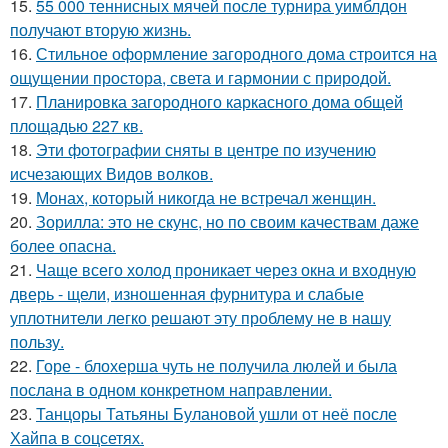
15.
55 000 теннисных мячей после турнира уимблдон
получают вторую жизнь.
16.
Стильное оформление загородного дома строится на
ощущении простора, света и гармонии с природой.
17.
Планировка загородного каркасного дома общей
площадью 227 кв.
18.
Эти фотографии сняты в центре по изучению
исчезающих Видов волков.
19.
Монах, который никогда не встречал женщин.
20.
Зорилла: это не скунс, но по своим качествам даже
более опасна.
21.
Чаще всего холод проникает через окна и входную
дверь - щели, изношенная фурнитура и слабые
уплотнители легко решают эту проблему не в нашу
пользу.
22.
Горе - блохерша чуть не получила люлей и была
послана в одном конкретном направлении.
23.
Танцоры Татьяны Булановой ушли от неё после
Хайпа в соцсетях.