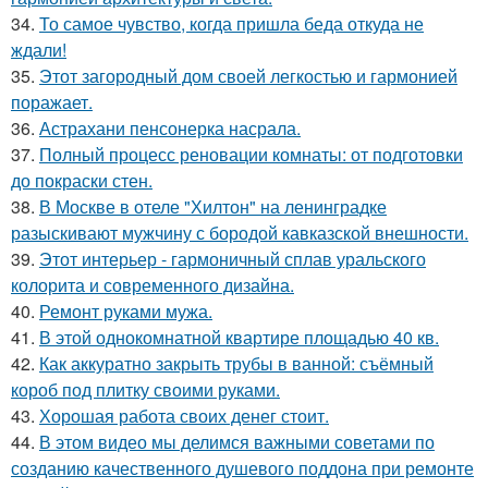
34.
То самое чувство, когда пришла беда откуда не
ждали!
35.
Этот загородный дом своей легкостью и гармонией
поражает.
36.
Астрахани пенсонерка насрала.
37.
Полный процесс реновации комнаты: от подготовки
до покраски стен.
38.
В Москве в отеле "Хилтон" на ленинградке
разыскивают мужчину с бородой кавказской внешности.
39.
Этот интерьер - гармоничный сплав уральского
колорита и современного дизайна.
40.
Ремонт руками мужа.
41.
В этой однокомнатной квартире площадью 40 кв.
42.
Как аккуратно закрыть трубы в ванной: съёмный
короб под плитку своими руками.
43.
Хорошая работа своих денег стоит.
44.
В этом видео мы делимся важными советами по
созданию качественного душевого поддона при ремонте