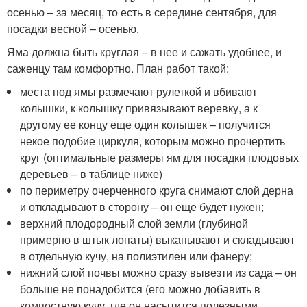
осенью – за месяц, то есть в середине сентября, для
посадки весной – осенью.
Яма должна быть круглая – в нее и сажать удобнее, и
саженцу там комфортно. План работ такой:
места под ямы размечают рулеткой и вбивают
колышки, к колышку привязывают веревку, а к
другому ее концу еще один колышек – получится
некое подобие циркуля, которым можно прочертить
круг (оптимальные размеры ям для посадки плодовых
деревьев – в таблице ниже)
по периметру очерченного круга снимают слой дерна
и откладывают в сторону – он еще будет нужен;
верхний плодородный слой земли (глубиной
примерно в штык лопаты) выкапывают и складывают
в отдельную кучу, на полиэтилен или фанеру;
нижний слой почвы можно сразу вывезти из сада – он
больше не понадобится (его можно добавить в
компостную кучу, где он насытится полезными