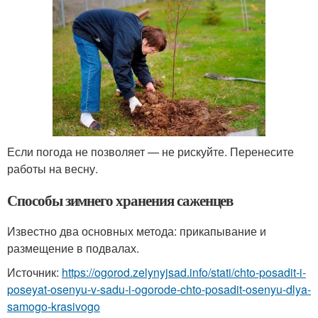
Если погода не позволяет — не рискуйте. Перенесите
работы на весну.
Способы зимнего хранения саженцев
Известно два основных метода: прикапывание и
размещение в подвалах.
Источник:
https://ogorod.zelynyjsad.info/stati/chto-posadit-i-
poseyat-osenyu-v-sadu-i-ogorode-chto-posadit-osenyu-dlya-
samogo-krasivogo