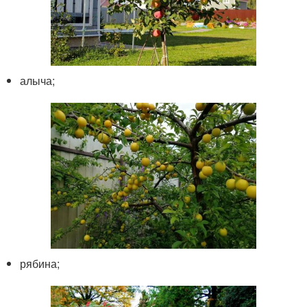
алыча;
рябина;