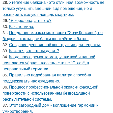
28.
Утепление балкона - это отличная возможность не
только улучшить внешний вид помещения, но и
расширить жилую площадь квартиры.
29.
"Я королева, а ты кто?
30.
Как это мило.
31.
Представьте: заказчик говорит "Хочу Красиво", но
бюджет - как на две банки шпатлёвки и батон.
32.
Создание деревянной конструкции для террасы.
33.
Кажется, что стены давят?
34.
Когда после ремонта между плиткой и ванной
появляется чёрная плесень - это не "Сглаз", а
неправильный герметик.
35.
Правильно подобранная палитра способна
поддерживать нас ежедневно.
36.
Процесс профессиональной окраски фасадной
поверхности с использованием безвоздушной
распылительной системы.
37.
Этот загородный дом - воплощение гармонии и
умиротворения.