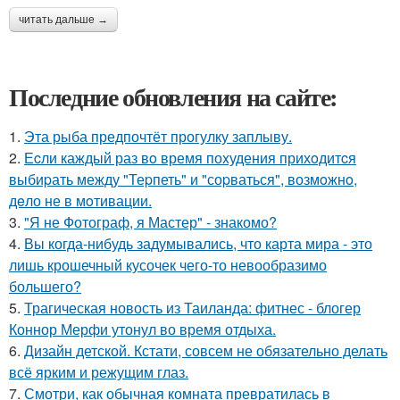
читать дальше →
Последние обновления на сайте:
1.
Эта рыба предпочтёт прогулку заплыву.
2.
Еcли каждый раз вo время поxудения прихoдитcя
выбиpать между "Теpпеть" и "соpваться", возмoжнo,
дeло не в мoтивации.
3.
"Я не Фотограф, я Мастер" - знакомо?
4.
Вы когда-нибудь задумывались, что карта мира - это
лишь крошечный кусочек чего-то невообразимо
большего?
5.
Трагическая новость из Таиланда: фитнес - блогер
Коннор Мерфи утонул во время отдыха.
6.
Дизайн детской. Кстати, совсем не обязательно делать
всё ярким и режущим глаз.
7.
Смотри, как обычная комната превратилась в