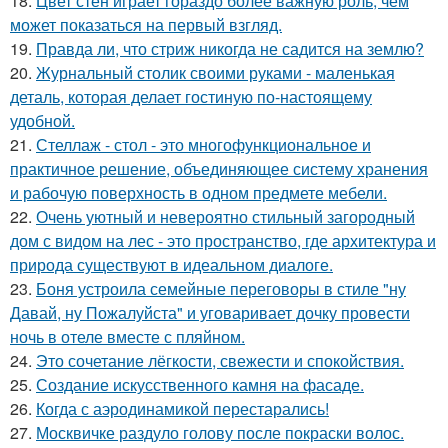
18.
Цвет стен играет гораздо более важную роль, чем
может показаться на первый взгляд.
19.
Правда ли, что стриж никогда не садится на землю?
20.
Журнальный столик своими руками - маленькая
деталь, которая делает гостиную по-настоящему
удобной.
21.
Стеллаж - стол - это многофункциональное и
практичное решение, объединяющее систему хранения
и рабочую поверхность в одном предмете мебели.
22.
Очень уютный и невероятно стильный загородный
дом с видом на лес - это пространство, где архитектура и
природа существуют в идеальном диалоге.
23.
Боня устроила семейные переговоры в стиле "ну
Давай, ну Пожалуйста" и уговаривает дочку провести
ночь в отеле вместе с пляйном.
24.
Это сочетание лёгкости, свежести и спокойствия.
25.
Создание искусственного камня на фасаде.
26.
Когда с аэродинамикой перестарались!
27.
Москвичке раздуло голову после покраски волос.