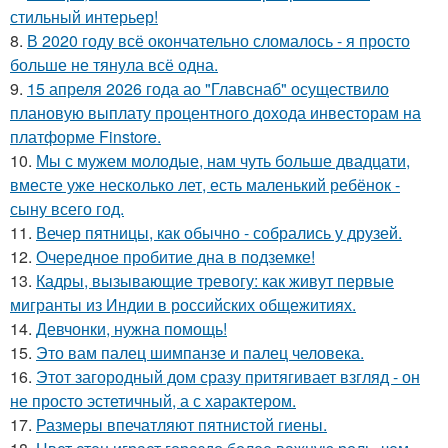
стильный интерьер!
8.
В 2020 году всё окончательно сломалось - я просто
больше не тянула всё одна.
9.
15 апреля 2026 года ао "Главснаб" осуществило
плановую выплату процентного дохода инвесторам на
платформе Finstore.
10.
Мы с мужем молодые, нам чуть больше двадцати,
вместе уже несколько лет, есть маленький ребёнок -
сыну всего год.
11.
Вечер пятницы, как обычно - собрались у друзей.
12.
Очередное пробитие дна в подземке!
13.
Кадры, вызывающие тревогу: как живут первые
мигранты из Индии в российских общежитиях.
14.
Девчонки, нужна помощь!
15.
Это вам палец шимпанзе и палец человека.
16.
Этот загородный дом сразу притягивает взгляд - он
не просто эстетичный, а с характером.
17.
Размеры впечатляют пятнистой гиены.