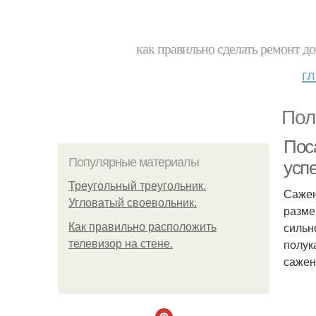
как правильно сделать ремонт до
г
Пол
Пос
Популярные материалы
усп
Треугольный треугольник.
Сажен
Угловатый своевольник.
разме
сильн
Как правильно расположить
полук
телевизор на стене.
сажен