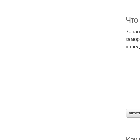
Что 
Заран
замор
опред
читат
Как