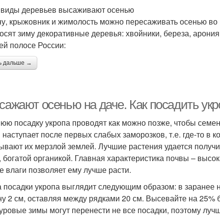
 виды деревьев высаживают осенью
у, крыжовник и жимолость можно пересаживать осенью во 
осят зиму декоративные деревья: хвойники, береза, арония
ей полосе России:
ь дальше →
сажают осенью на даче. Как посадить укр
юю посадку укропа проводят как можно позже, чтобы семе
 наступает после первых слабых заморозков, т.е. где-то в 
ывают их мерзлой землей. Лучшие растения удается получи
, богатой органикой. Главная характеристика почвы – высок
е влаги позволяет ему лучше расти.
 посадки укропа выглядит следующим образом: в заранее
ну 2 см, оставляя между рядками 20 см. Высевайте на 25% 
суровые зимы могут перенести не все посадки, поэтому лучш