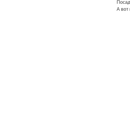
Посад
А вот