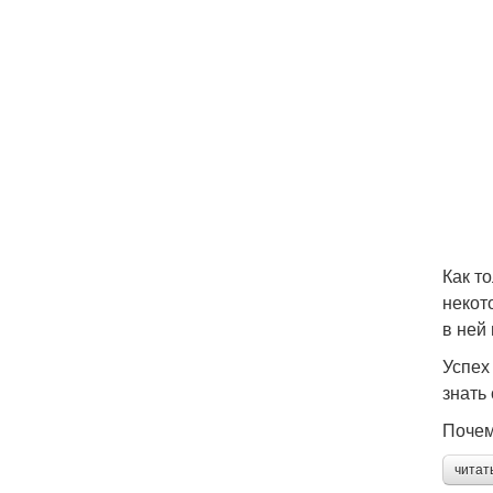
Как т
некот
в ней
Успех
знать
Почем
читат