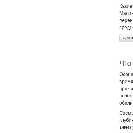
Какие
Малин
перен
средн
читат
Что 
Осенн
время
прикр
почве
обили
Схема
глуби
таки 