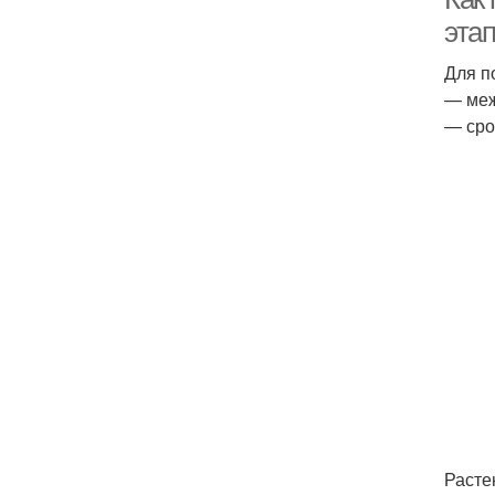
эта
Для п
— меж
— сро
Расте