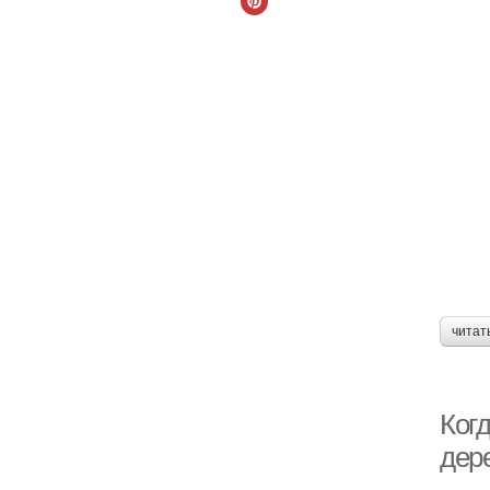
читат
Когд
дер