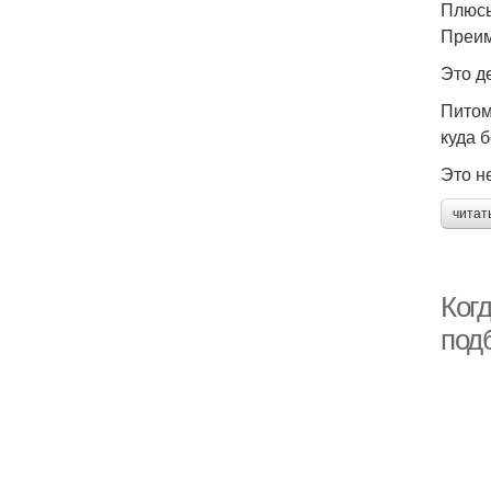
Плюсы
Преим
Это д
Питом
куда 
Это н
читат
Ког
под