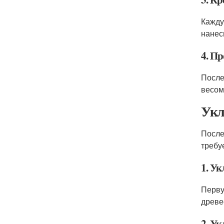
Кажду
нанес
4. П
После
весом
Укл
После
требу
1. Ук
Перву
древе
2. У