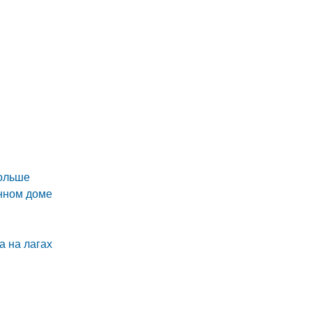
дольше
янном доме
а на лагах