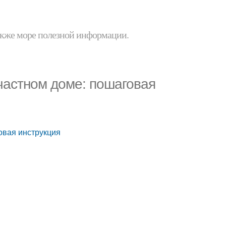
 также море полезной информации.
 частном доме: пошаговая
овая инструкция