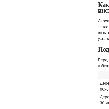
Как
инс
Дерев
тепло
возмо
устан
Под
Перед
избеж
Дере
60x6
Дере
30 м