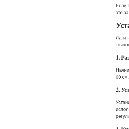
Если 
это з
Уст
Лаги 
точно
1. Р
Начни
60 см
2. Ус
Устан
испол
регул
3. Кр