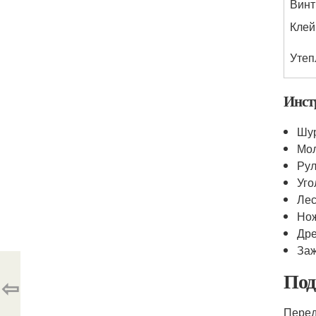
Винт
Клей
Утеп
Инст
Шу
Мо
Рул
Уго
Лес
Нож
Др
Заж
Под
⇦
Перед