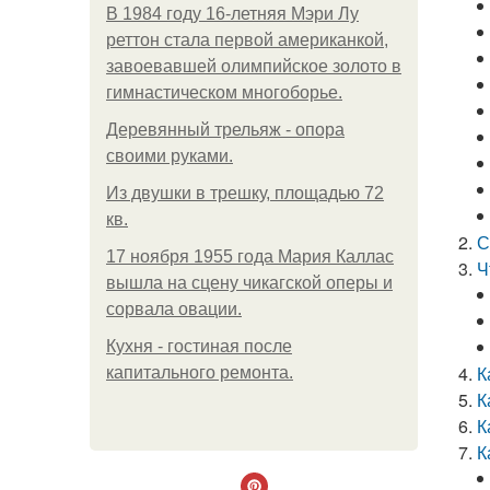
В 1984 году 16-летняя Мэри Лу
реттон стала первой американкой,
завоевавшей олимпийское золото в
гимнастическом многоборье.
Деревянный трельяж - опора
своими руками.
Из двушки в трешку, площадью 72
кв.
С
17 ноября 1955 года Мария Каллас
Ч
вышла на сцену чикагской оперы и
сорвала овации.
Кухня - гостиная после
К
капитального ремонта.
К
К
К