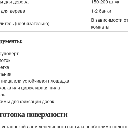
ы для дерева
150-200 штук
 для дерева
1-2 банки
В зависимости о
литель (необязательно)
комнаты
рументы:
руповерт
лоток
етка
льник
тница или устойчивая площадка
овка или циркулярная пила
ель
имы для фиксации досок
готовка поверхности
 установкой лаг и деревянного настила необходимо подгото