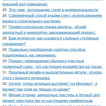
внешний вид помещения.
25.
Этот дом - воплощение стиля и индивидуальности.
26.
Современный способ кладки стен с использованием
жидкого строительного раствора.
27.
Профессиональная кладка кирпича - чёткий,
аккуратный и невероятно завораживающий процесс.
28.
Вам интересно, как создаются сложные столярные
соединения?
29.
Правильно подобранная палитра способна
поддерживать нас ежедневно.
30.
Процесс превращения обычного участка в
ухоженный газон - это настоящее волшебство на глазах.
31.
Локальный дизайн и выразительные детали - основа
этого стильного интерьера.
32.
Хотите, чтобы интерьер выглядел "на Миллион", а
бюджет при этом не трещал по швам?
33.
Мягкие оттенки, аккуратные текстуры и тёплый свет
делают пространство по-настоящему комфортным.