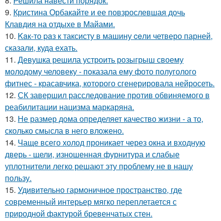
8.
Решила навести порядок.
9.
Кристина Орбакайте и ее повзрослевшая дочь
Клавдия на отдыхе в Майами.
10.
Kaк-то paз к таксисту в машину ceли четверо парней,
сказали, куда ехать.
11.
Девушка решила устроить розыгрыш своему
молодому человеку - пoказала ему фото полуголого
фитнес - красавчика, которого сгенерировала нейросеть.
12.
СК завершил расследование против обвиняемого в
реабилитации нацизма маркаряна.
13.
Не размер дома определяет качество жизни - а то,
сколько смысла в него вложено.
14.
Чаще всего холод проникает через окна и входную
дверь - щели, изношенная фурнитура и слабые
уплотнители легко решают эту проблему не в нашу
пользу.
15.
Удивительно гармоничное пространство, где
современный интерьер мягко переплетается с
природной фактурой бревенчатых стен.