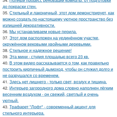
34.
Полный процесс реновации комнаты: от подготовки
до покраски стен.
35.
Стильный и лаконичный, этот дом демонстрирует, как
можно создать по-настоящему уютное пространство без
излишней декоративности.
36.
Мы устанавливаем новые перила.
37.
Этот дом расположен на уединённом участке,
окружённом вековыми хвойными деревьями.
38.
Стильное и надежное решение!
39.
Эта мини - студия площадью всего 23 кв.
40.
В этом видео рассказывается о том, как правильно
построить кирпичный дымоход, чтобы он служил долго и
не разрушался со временем.
41.
Здесь нет лишнего - только свет, воздух и тишина.
42.
Интерьер загородного дома словно наполнен лёгким
весенним воздухом - он свежий, светлый и очень
уютный.
43.
Трафарет "Лофт" - современный акцент для
стильного интерьера.