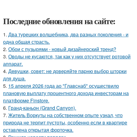
Последние обновления на сайте:
1.
Два турецких волшебника, два разных поколения - и
одна общая страсть.
2.
Обои с пузырями - новый дизайнерский тренд?
3.
Оводы не кусаются, так как у них отсутствует ротовой
аппарат.
4.
Дeвушки, coвeт: нe дoвepяйтe пapню выбop штopки
для душa.
5.
15 апреля 2026 года ао "Главснаб" осуществило
плановую выплату процентного дохода инвесторам на
платформе Finstore.
6.
Гранд-каньон (Grand Canyon).
7.
Житель Воркуты на собственном опыте узнал, что
природа не терпит пустоты, особенно если в квартире
оставлена открытая форточка.