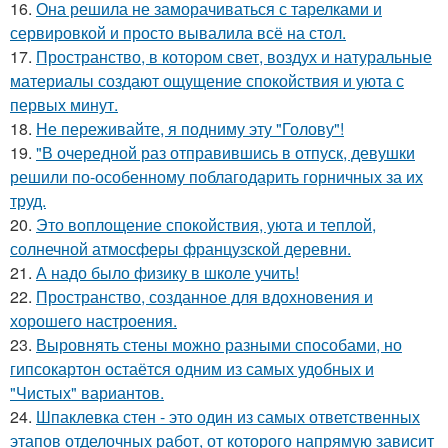
16.
Она решила не заморачиваться с тарелками и
сервировкой и просто вывалила всё на стол.
17.
Пространство, в котором свет, воздух и натуральные
материалы создают ощущение спокойствия и уюта с
первых минут.
18.
Не переживайте, я подниму эту "Голову"!
19.
"В очередной раз отправившись в отпуск, девушки
решили по-особенному поблагодарить горничных за их
труд.
20.
Это воплощение спокойствия, уюта и теплой,
солнечной атмосферы французской деревни.
21.
А надо было физику в школе учить!
22.
Пространство, созданное для вдохновения и
хорошего настроения.
23.
Выровнять стены можно разными способами, но
гипсокартон остаётся одним из самых удобных и
"Чистых" вариантов.
24.
Шпаклевка стен - это один из самых ответственных
этапов отделочных работ, от которого напрямую зависит