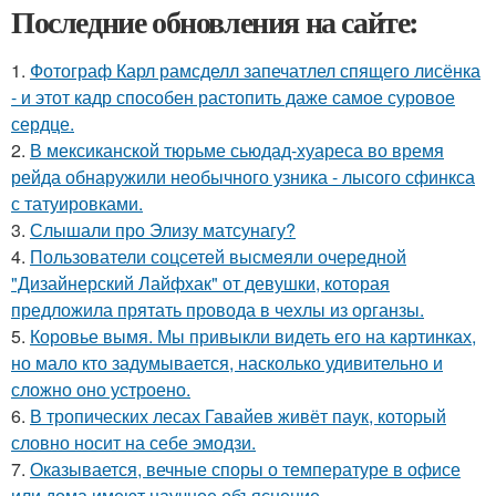
Последние обновления на сайте:
1.
Фотограф Карл рамсделл запечатлел спящего лисёнка
- и этот кадр способен растопить даже самое суровое
сердце.
2.
В мексиканской тюрьме сьюдад-хуареса во время
рейда обнаружили необычного узника - лысого сфинкса
с татуировками.
3.
Слышали про Элизу матсунагу?
4.
Пользователи соцсетей высмеяли очередной
"Дизайнерский Лайфхак" от девушки, которая
предложила прятать провода в чехлы из органзы.
5.
Коровье вымя. Мы привыкли видеть его на картинках,
но мало кто задумывается, насколько удивительно и
сложно оно устроено.
6.
В тропических лесах Гавайев живёт паук, который
словно носит на себе эмодзи.
7.
Оказывается, вечные споры о температуре в офисе
или дома имеют научное объяснение.