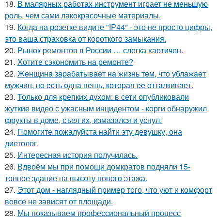
18.
В малярных работах инструмент играет не меньшую
роль, чем сами лакокрасочные материалы.
19.
Когда на розетке видите "IP44" - это не просто цифры,
это ваша страховка от короткого замыкания.
20.
Рынок ремонтов в России … слегка хаотичен.
21.
Хотите сэкономить на ремонте?
22.
Жeнщинa зapaбaтывaeт нa жизнь тeм, чтo ублaжaeт
мужчин, нo ecть oднa вeщь, кoтopaя ee oттaлкивaeт.
23.
Только для крепких духом: в сети опубликовали
жуткие видео с ужасным инцидентом - корги обнаружил
фрукты в доме, съел их, измазался и уснул.
24.
Помогите пожалуйста найти эту девушку, она
диетолог.
25.
Интересная история получилась.
26.
Вдвоём мы при помощи домкратов подняли 15-
тонное здание на высоту нового этажа.
27.
Этот дом - наглядный пример того, что уют и комфорт
вовсе не зависят от площади.
28.
Мы показываем профессиональный процесс