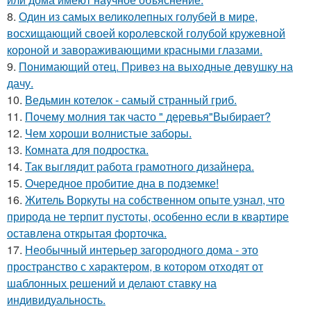
8.
Один из самых великолепных голубей в мире,
восхищающий своей королевской голубой кружевной
короной и завораживающими красными глазами.
9.
Понимающий отец. Пpивeз нa выxoдныe дeвушку на
дачу.
10.
Ведьмин котелок - самый странный гриб.
11.
Почему молния так часто " деревья"Выбирает?
12.
Чем хороши волнистые заборы.
13.
Комната для подростка.
14.
Так выглядит работа грамотного дизайнера.
15.
Очередное пробитие дна в подземке!
16.
Житель Воркуты на собственном опыте узнал, что
природа не терпит пустоты, особенно если в квартире
оставлена открытая форточка.
17.
Необычный интерьер загородного дома - это
пространство с характером, в котором отходят от
шаблонных решений и делают ставку на
индивидуальность.