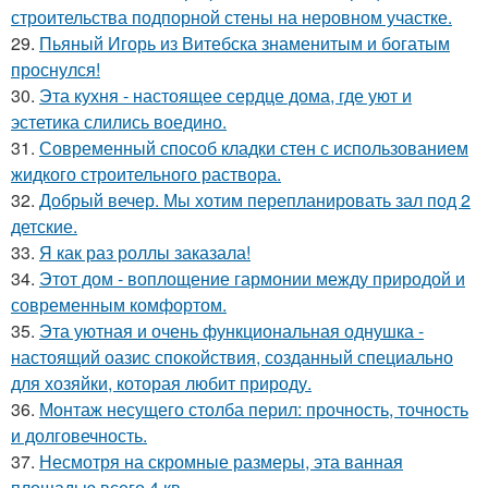
строительства подпорной стены на неровном участке.
29.
Пьяный Игорь из Витебска знаменитым и богатым
проснулся!
30.
Эта кухня - настоящее сердце дома, где уют и
эстетика слились воедино.
31.
Современный способ кладки стен с использованием
жидкого строительного раствора.
32.
Добрый вечер. Мы хотим перепланировать зал под 2
детские.
33.
Я как раз роллы заказала!
34.
Этот дом - воплощение гармонии между природой и
современным комфортом.
35.
Эта уютная и очень функциональная однушка -
настоящий оазис спокойствия, созданный специально
для хозяйки, которая любит природу.
36.
Монтаж несущего столба перил: прочность, точность
и долговечность.
37.
Несмотря на скромные размеры, эта ванная
площадью всего 4 кв.