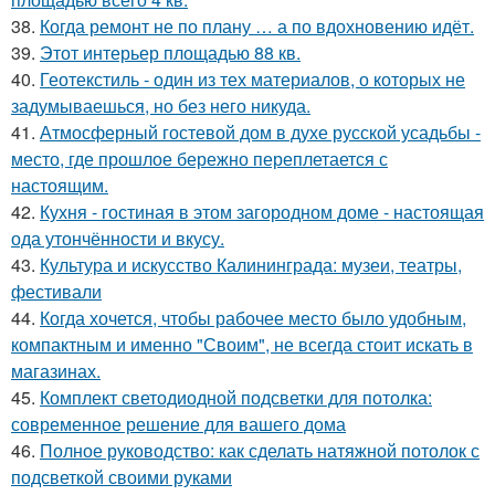
38.
Когда ремонт не по плану … а по вдохновению идёт.
39.
Этот интерьер площадью 88 кв.
40.
Геотекстиль - один из тех материалов, о которых не
задумываешься, но без него никуда.
41.
Атмосферный гостевой дом в духе русской усадьбы -
место, где прошлое бережно переплетается с
настоящим.
42.
Кухня - гостиная в этом загородном доме - настоящая
ода утончённости и вкусу.
43.
Культура и искусство Калининграда: музеи, театры,
фестивали
44.
Когда хочется, чтобы рабочее место было удобным,
компактным и именно "Своим", не всегда стоит искать в
магазинах.
45.
Комплект светодиодной подсветки для потолка:
современное решение для вашего дома
46.
Полное руководство: как сделать натяжной потолок с
подсветкой своими руками