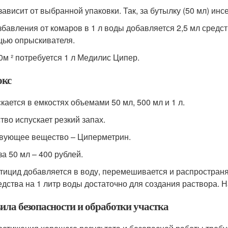
зависит от выбранной упаковки. Так, за бутылку (50 мл) инс
збавления от комаров в 1 л воды добавляется 2,5 мл средст
ью опрыскивателя.
0м ² потребуется 1 л Медилис Ципер.
кс
кается в емкостях объемами 50 мл, 500 мл и 1 л.
тво испускает резкий запах.
вующее вещество – Циперметрин.
за 50 мл – 400 рублей.
тицид добавляется в воду, перемешивается и распространя
едства на 1 литр воды достаточно для создания раствора. Н
ила безопасности и обработки участка