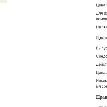
Цена 
Для и
помощ
На 10
Цифо
Выпус
Средс
Дейст
Цена 
Инсек
мл ср
Прав