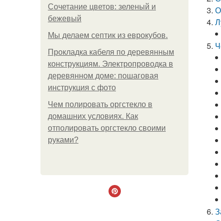
Сочетание цветов: зеленый и
О
бежевый
Л
Мы делаем септик из еврокубов.
Ч
Прокладка кабеля по деревянным
конструкциям. Электропроводка в
деревянном доме: пошаговая
инструкция с фото
Чем полировать оргстекло в
домашних условиях. Как
отполировать оргстекло своими
руками?
З