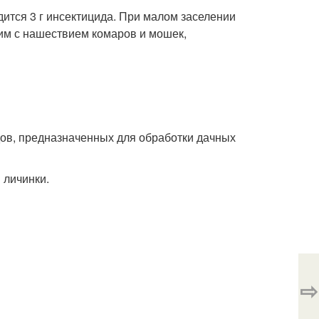
ится 3 г инсектицида. При малом заселении
шим с нашествием комаров и мошек,
дов, предназначенных для обработки дачных
 личинки.
⇨