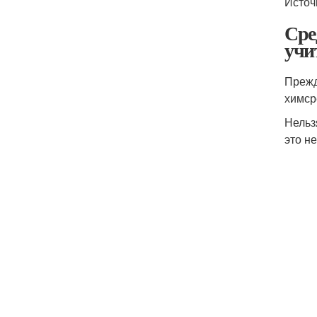
Источ
Сре
учи
Прежд
химср
Нельз
это н