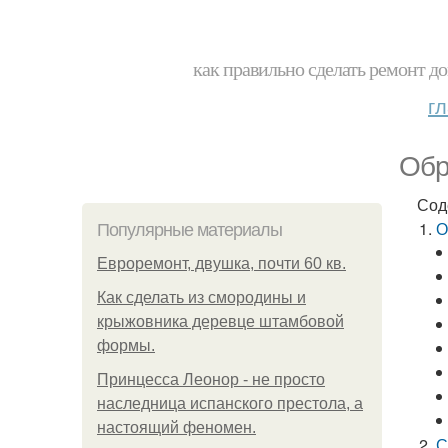
как правильно сделать ремонт до
г
Обр
Сод
О
Популярные материалы
Евроремонт, двушка, почти 60 кв.
Как сделать из смородины и
крыжовника деревце штамбовой
формы.
Принцесса Леонор - не просто
наследница испанского престола, а
настоящий феномен.
С