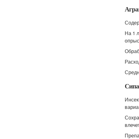
Агра
Содер
На 1 
опрыс
Обраб
Расход
Средн
Сипа
Инсек
вариан
Сохра
влечет
Препа