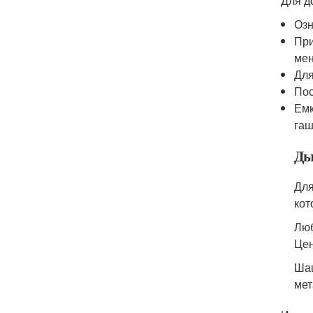
Для д
Озн
При
мен
Для
Пос
Емк
гаш
Ды
Для
кот
Люб
Цен
Шаш
мет