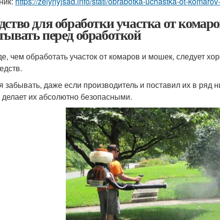
ник:
https://zelynyjsad.info/stati/obrabotka-uchastka-ot-komaro
дство для обработки участка от комаро
тывать перед обработкой
е, чем обработать участок от комаров и мошек, следует х
едств.
я забывать, даже если производитель и поставил их в ряд 
е делает их абсолютно безопасными.