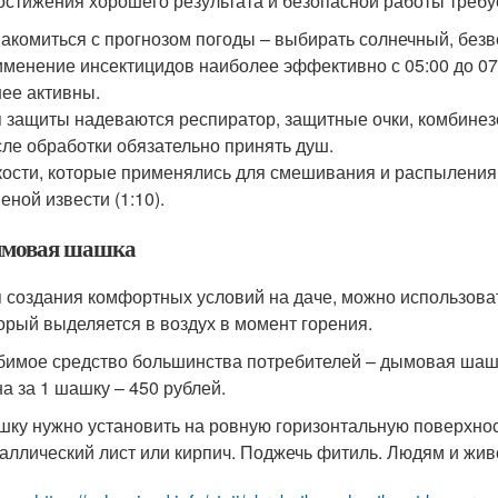
остижения хорошего результата и безопасной работы требу
акомиться с прогнозом погоды – выбирать солнечный, безв
менение инсектицидов наиболее эффективно с 05:00 до 07:0
ее активны.
 защиты надеваются респиратор, защитные очки, комбинезо
ле обработки обязательно принять душ.
ости, которые применялись для смешивания и распыления
еной извести (1:10).
мовая шашка
 создания комфортных условий на даче, можно использова
орый выделяется в воздух в момент горения.
имое средство большинства потребителей – дымовая шашк
а за 1 шашку – 450 рублей.
ку нужно установить на ровную горизонтальную поверхност
аллический лист или кирпич. Поджечь фитиль. Людям и жив