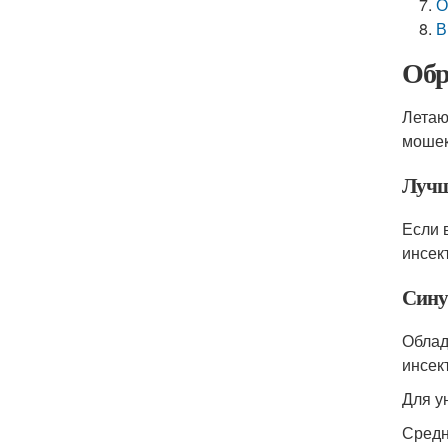
О
В
Обр
Летаю
моше
Лучш
Если 
инсек
Сину
Облад
инсек
Для у
Средн