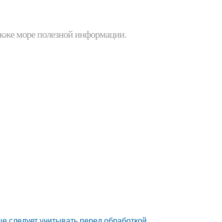
 также море полезной информации.
ые следует учитывать перед обработкой