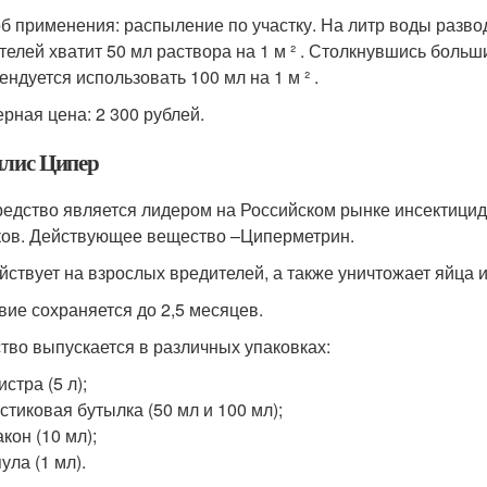
б применения: распыление по участку. На литр воды развод
телей хватит 50 мл раствора на 1 м ² . Столкнувшись боль
ендуется использовать 100 мл на 1 м ² .
рная цена: 2 300 рублей.
лис Ципер
редство является лидером на Российском рынке инсектици
ков. Действующее вещество –Циперметрин.
йствует на взрослых вредителей, а также уничтожает яйца и
вие сохраняется до 2,5 месяцев.
тво выпускается в различных упаковках:
истра (5 л);
стиковая бутылка (50 мл и 100 мл);
кон (10 мл);
ула (1 мл).