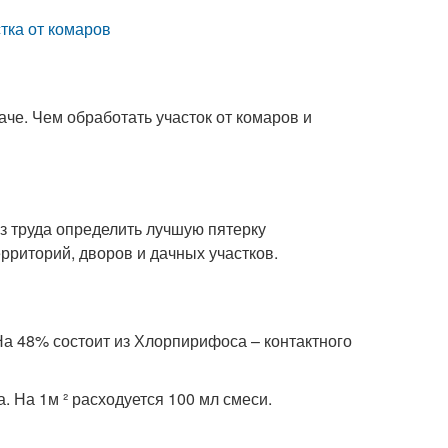
стка от комаров
че. Чем обработать участок от комаров и
з труда определить лучшую пятерку
рриторий, дворов и дачных участков.
а 48% состоит из Хлорпирифоса – контактного
. На 1м ² расходуется 100 мл смеси.