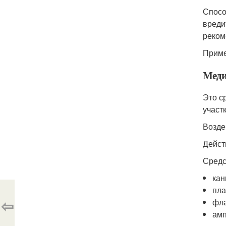
Спосо
вреди
реком
Приме
Меди
Это с
участ
Возде
Дейст
Средс
кан
пла
⇦
фла
амп