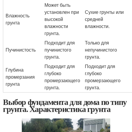
Может быть
установлен при
Сухие грунты или
Влажность
высокой
средней
грунта
влажности
влажности.
грунта.
Подходит для
Только для
Пучинистость
пучинистого
непучинистого
грунта.
грунта.
Подходит для
Подходит для
Глубина
глубоко
глубоко
промерзания
промерзающего
промерзающего
грунта
грунта.
грунта.
Выбор фундамента для дома по типу
грунта. Характеристика грунта