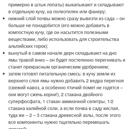
примерно в штык лопаты) выкапывают и складывают
в отдельную кучу, на полиэтилен или фанеру;
нижний слой почвы можно сразу вывезти из сада – он
больше не понадобится (его можно добавить в
компостную кучу, где он насытится полезными
веществами, либо использовать для строительства
альпийских горок);
вынутый в самом начале дерн складывают на дно
ямы травой вниз – он будет постепенно перегнивать и
станет прекрасным органическим удобрением;
затем готовят питательную смесь: в кучу земли из
верхнего слоя ямы нужно добавить 2 ведра перегноя
(свежий навоз, а особенно птичий помет не годятся –
они могут сжечь корни!), 2 стакана двойного
суперфосфата, 1 стакан аммиачной селитры, 1/2
стакана калийной соли, а если почва в саду кислая,
туда же – 2 – 3 стакана древесной золы, после этого
все компоненты нужно тщательно перемешать
лопатой;