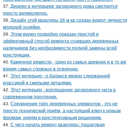
37.
Дерево в интерьере загородного дома смотрится
просто великолепно.
38.
Дизайн этой квартиры 26 м кв создан вокруг личности
молодой хозяйки.
39.
Этом видео подробно показан простой и
эффективный способ ремонта сгнивших деревянных
наличников без необходимости полной замены всей
конструкции.
40.
Каменное ремесло - одно из самых древних и в то же
время самых сложных в освоении.
41.
Этот интерьер - о балансе между сдержанной
классикой и смелыми деталями.
42.
Этот интерьер - воплощение загородного уюта в
современном прочтении.
43.
Соединение трёх деревянных элементов - это не
просто технический приём, а настоящий ключ к новым
формам, идеям и конструктивным решениям.
44.
С чего начать ремонт квартиры: пошаговая