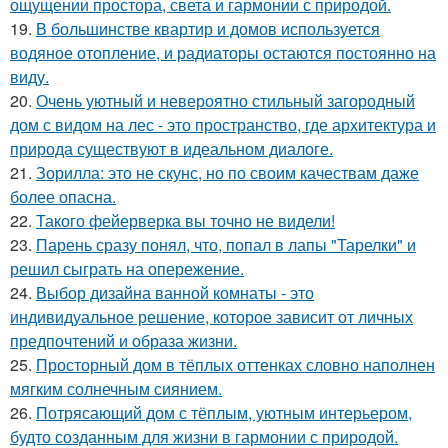
ощущении простора, света и гармонии с природой.
19.
В большинстве квартир и домов используется
водяное отопление, и радиаторы остаются постоянно на
виду.
20.
Очень уютный и невероятно стильный загородный
дом с видом на лес - это пространство, где архитектура и
природа существуют в идеальном диалоге.
21.
Зорилла: это не скунс, но по своим качествам даже
более опасна.
22.
Такого фейерверка вы точно не видели!
23.
Парень сразу понял, что, попал в лапы "Тарелки" и
решил сыграть на опережение.
24.
Выбор дизайна ванной комнаты - это
индивидуальное решение, которое зависит от личных
предпочтений и образа жизни.
25.
Просторный дом в тёплых оттенках словно наполнен
мягким солнечным сиянием.
26.
Потрясающий дом с тёплым, уютным интерьером,
будто созданным для жизни в гармонии с природой.