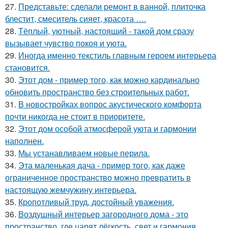
27.
Представьте: сделали ремонт в ванной, плиточка
блестит, смеситель сияет, красота ….
28.
Тёплый, уютный, настоящий - такой дом сразу
вызывает чувство покоя и уюта.
29.
Иногда именно текстиль главным героем интерьера
становится.
30.
Этот дом - пример того, как можно кардинально
обновить пространство без строительных работ.
31.
В новостройках вопрос акустического комфорта
почти никогда не стоит в приоритете.
32.
Этот дом особой атмосферой уюта и гармонии
наполнен.
33.
Мы устанавливаем новые перила.
34.
Эта маленькая дача - пример того, как даже
ограниченное пространство можно превратить в
настоящую жемчужину интерьера.
35.
Кропотливый труд, достойный уважения.
36.
Воздушный интерьер загородного дома - это
пространство, где царят лёгкость, свет и гармония.