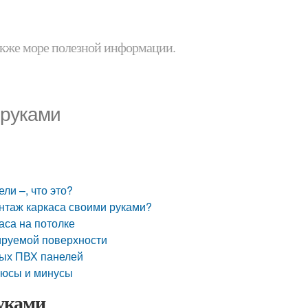
 также море полезной информации.
 руками
ли –, что это?
нтаж каркаса своими руками?
аса на потолке
ируемой поверхности
ных ПВХ панелей
люсы и минусы
уками