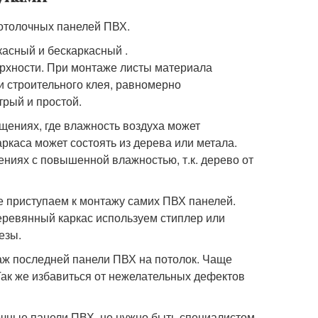
отолочных панелей ПВХ.
касный и бескаркасный .
ерхности. При монтаже листы материала
и строительного клея, равномерно
трый и простой.
щениях, где влажность воздуха может
ркаса может состоять из дерева или метала.
ениях с повышенной влажностью, т.к. дерево от
е приступаем к монтажу самих ПВХ панелей.
деревянный каркас используем стиплер или
езы.
аж последней панели ПВХ на потолок. Чаще
Так же избавиться от нежелательных дефектов
очные панели ПВХ, не нужно быть специалистом,