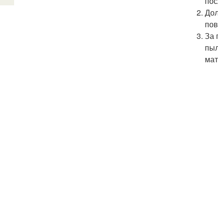
пос
Дол
пов
За 
пыл
мат