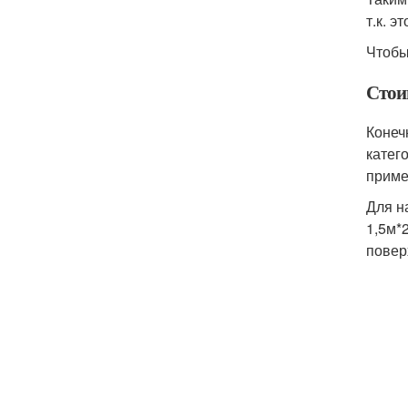
т.к. 
Чтобы
Стои
Конеч
катег
приме
Для н
1,5м*
повер