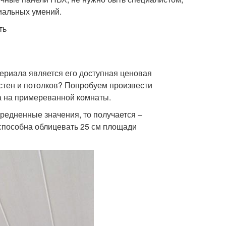
циальных умений.
ть
териала является его доступная ценовая
 стен и потолков? Попробуем произвести
а на примереванной комнаты.
редненные значения, то получается –
способна облицевать 25 см площади