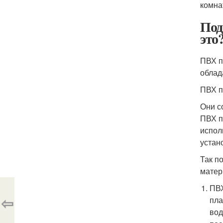
комна
Под
это
ПВХ п
облад
ПВХ п
Они с
ПВХ п
испол
устан
Так п
матер
ПВХ
⇦
пла
вод