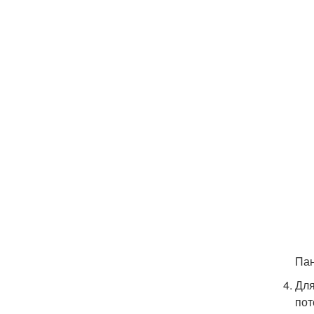
Пан
Для
пот