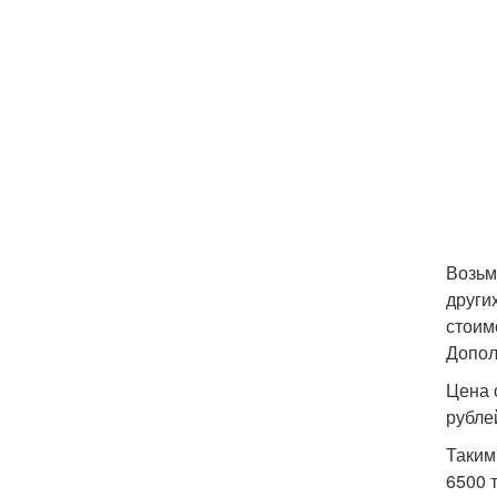
Возьм
други
стоим
Допол
Цена 
рубле
Таким
6500 