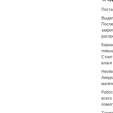
Поста
Выдел
После
закре
распр
Карка
повыш
Стоит
влаги
Необх
Аккур
мален
Работ
всего
помог
Таким