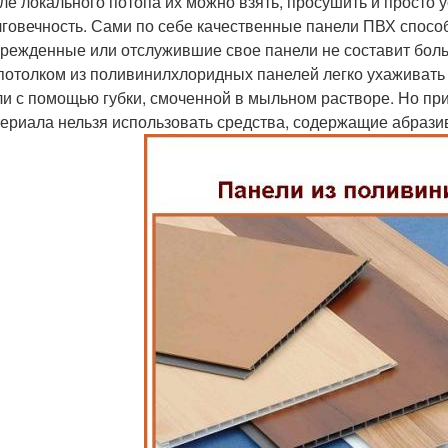
ле локального потопа их можно взять, просушить и просто 
говечность. Сами по себе качественные панели ПВХ способ
режденные или отслужившие свое панели не составит боль
потолком из поливинилхлоридных панелей легко ухаживать 
и с помощью губки, смоченной в мыльном растворе. Но при 
ериала нельзя использовать средства, содержащие абрази