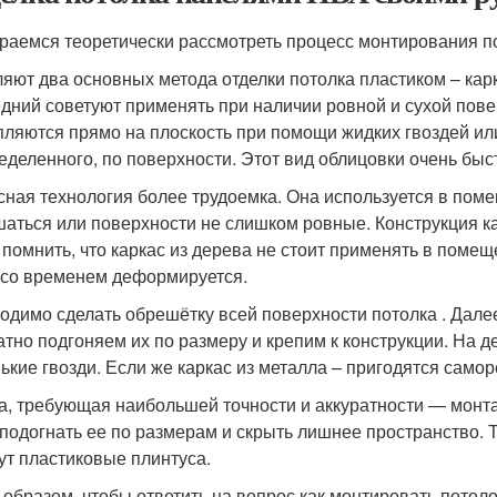
раемся теоретически рассмотреть процесс монтирования п
яют два основных метода отделки потолка пластиком – кар
дний советуют применять при наличии ровной и сухой пов
пляются прямо на плоскость при помощи жидких гвоздей ил
еделенного, по поверхности. Этот вид облицовки очень быс
сная технология более трудоемка. Она используется в поме
аться или поверхности не слишком ровные. Конструкция ка
 помнить, что каркас из дерева не стоит применять в помещ
 со временем деформируется.
одимо сделать обрешётку всей поверхности потолка . Дале
атно подгоняем их по размеру и крепим к конструкции. На 
ькие гвозди. Если же каркас из металла – пригодятся самор
а, требующая наибольшей точности и аккуратности — монт
 подогнать ее по размерам и скрыть лишнее пространство. 
ут пластиковые плинтуса.
 образом, чтобы ответить на вопрос,как монтировать потол