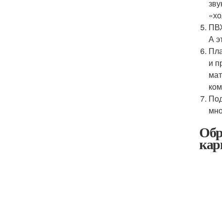
зву
«хо
ПВХ
А э
Пла
и п
мат
ком
Под
мно
Обр
кар