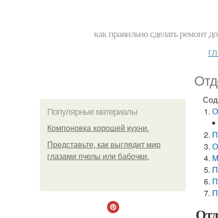
как правильно сделать ремонт до
г
Отд
Сод
О
Популярные материалы
Компоновка хорошей кухни.
П
Представьте, как выглядит мир
О
глазами пчелы или бабочки.
М
П
П
П
Отд