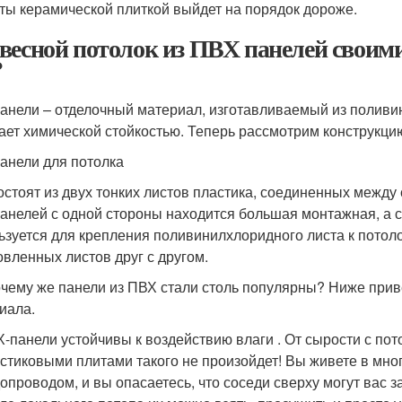
ты керамической плиткой выйдет на порядок дороже.
весной потолок из ПВХ панелей своими
?
анели – отделочный материал, изготавливаемый из поливин
ает химической стойкостью. Теперь рассмотрим конструкци
анели для потолка
остоят из двух тонких листов пластика, соединенных между
анелей с одной стороны находится большая монтажная, а с
ьзуется для крепления поливинилхлоридного листа к потоло
овленных листов друг с другом.
очему же панели из ПВХ стали столь популярны? Ниже прив
иала.
-панели устойчивы к воздействию влаги . От сырости с пот
стиковыми плитами такого не произойдет! Вы живете в мно
опроводом, и вы опасаетесь, что соседи сверху могут вас 