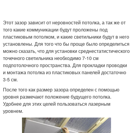
Панели для балконного
Потолок из пластика
потолка
Этот зазор зависит от неровностей потолка, а так же от
того какие коммуникации будут проложены под
Панели на пластиковую
пластиковым потолком, и какие светильники будут в него
Пластиковый потолок
обрешетку
установлены. Для того что бы проще было определиться
можно сказать, что для установки среднестатистического
точечного светильника необходимо 7-10 см
подпотолочного пространства. Для прокладки проводки
Бесшовные панели
Потолок из пвх-панелей
и монтажа потолка из пластиковых панелей достаточно
3-5 см.
После того как размер зазора определен с помощью
уровня размечают положение будущего потолка.
Потолок под
Панельный потолок
Удобнее для этих целей пользоваться лазерным
пластиковые панели
уровнем.
Панели в деревянном
Пластиковых потолочные