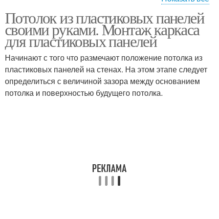
Потолок из пластиковых панелей
Каркас на потолке
Панели на кухне
своими руками. Монтаж каркаса
для пластиковых панелей
Начинают с того что размечают положение потолка из
пластиковых панелей на стенах. На этом этапе следует
Пластиковые панели
Панели в комнате
определиться с величиной зазора между основанием
потолка и поверхностью будущего потолка.
Подвесной потолок
Панели на потолок
Обрешетка для панелей
Подвесные потолки