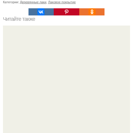
Категории:
Деревянные лаки
,
Лаковое покрытие
Читайте также
Пошаговая инструкция кладки барбекю из кирпича.
Где-то глубоко под землёй, в тенистых лесах западных