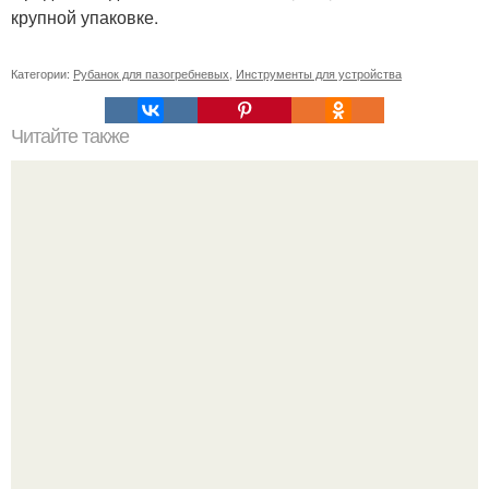
крупной упаковке.
Категории:
Рубанок для пазогребневых
,
Инструменты для устройства
Читайте также
Сколько нужно рулонов обоев на комнату 20 кв м.
Рассчитаем рулоны обоев