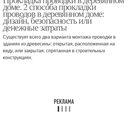
Дом в кабель
Закрытая проводка
доме. 2 способа прокладки
проводов в деревянном доме:
дизайн, безопасность или
денежные затраты
Электропроводка в
Дом под гипсокартоном
деревянном доме
Существует всего два варианта монтажа проводки в
зданиях из древесины: открытая, расположенная на
виду, или закрытая, спрятанная в строительных
конструкциях.
Скрытая проводка
Открытая проводка
Дом на изоляторах
Внутренняя проводка
Кабель в деревянном
Кабель по деревянным
доме
конструкциям