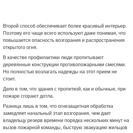
Проводки по
Второй способ обеспечивает более красивый интерьер.
Гофр для проводки
деревянным
Поэтому его чаще всего используют даже понимая, что
конструкциям
повышается опасность возгорания и распространения
открытого огня.
Электрики в
Электрическая
В качестве профилактики люди пропитывают
деревянном доме
проводка
деревянные конструкции противопожарными смесями.
Но полностью возлагать надежды на этот прием не
стоит.
Дело в том, что здания с пропиткой, как и обычные, при
Проводки в брусовом
Электропроводки в
пожаре сгорают дотла.
доме
частном доме
Разница лишь в том, что огнезащитная обработка
замедляет начальный этап возгорания, чем дает
владельцу резерв времени порядка нескольких минут на
Электропроводка в
Провод для открытой
вызов пожарной команды, быструю эвакуацию жильцов
деревянном домике
проводки