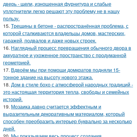
дверь - щели, изношенная фурнитура и слабые
уплотнители легко решают эту проблему не в нашу
пользу.
15.
Трещины в бетоне - распространённая проблема, с
которой сталкиваются владельцы домов, мастерских,
гаражей, подвалов и даже новых строек.
16.
Наглядный процесс превращения обычного двора в
аккуратное и ухоженное пространство с продуманной
геометрией.
17.
Вдвоём мы при помощи домкратов подняли 15-
тонное здание на высоту нового этажа.
18.
Дом в стиле бохо с атмосферой народных традиций -
это настоящая территория тепла, свободы и семейных
историй.
19.
Мозаика давно считается эффектным и
выразительным декоративным материалом, который
способен преобразить интерьер буквально за несколько
дней.
20.
Мы показываем весь процесс создания