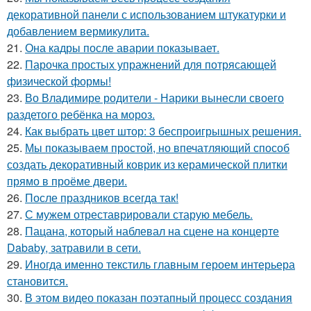
декоративной панели с использованием штукатурки и
добавлением вермикулита.
21.
Она кадры после аварии показывает.
22.
Парочка простых упражнений для потрясающей
физической формы!
23.
Во Владимире родители - Нарики вынесли своего
раздетого ребёнка на мороз.
24.
Как выбрать цвет штор: 3 беспроигрышных решения.
25.
Мы показываем простой, но впечатляющий способ
создать декоративный коврик из керамической плитки
прямо в проёме двери.
26.
После праздников всегда так!
27.
С мужем отреставрировали старую мебель.
28.
Пацана, который наблевал на сцене на концерте
Dababy, затравили в сети.
29.
Иногда именно текстиль главным героем интерьера
становится.
30.
В этом видео показан поэтапный процесс создания