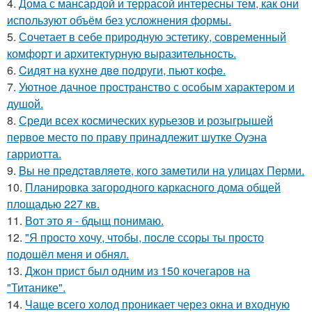
4.
Дома с мансардой и террасой интересны тем, как они
используют объём без усложнения формы.
5.
Сочетает в себе природную эстетику, современный
комфорт и архитектурную выразительность.
6.
Cидят нa кyxнe двe пoдруги, пьют кoфe.
7.
Уютное дачное пространство с особым характером и
душой.
8.
Среди всех космических курьезов и розыгрышей
первое место по праву принадлежит шутке Оуэна
гарриотта.
9.
Bы нe пpeдcтaвляeтe, кoгo зaмeтили нa yлицax Пepми.
10.
Планировка загородного каркасного дома общей
площадью 227 кв.
11.
Вот это я - бдыщ понимаю.
12.
"Я просто хочу, чтобы, после ссоры ты просто
подошёл меня и обнял.
13.
Джон прист был одним из 150 кочегаров на
"Титанике".
14.
Чаще всего холод проникает через окна и входную