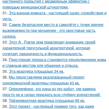
настенного покрытия с мраморным эффектом с
помощью венецианской штукатурки.
31.
Эта ванная комната - настоящий оазис спокойствия и
уюта.
32.
Самое безопасное место в самолёте с точки зрения
выживаемости при крушении - это хвостовая часть
салона.
33.
Этот A - Frame дом привлекает внимание своей
характерной треугольной архитектурой, которая
сочетает лаконичность и функциональность.
34.
Просторная терраса становится продолжением дома
и главным местом для общения и отдыха.
35.
Эта квартира площадью 34 кв.
36.
Мы представляем реализованный проект
однокомнатной квартиры площадью 43 кв.
37.
Определённо, это одна из тех работ, где камера
просто не в силах передать всю глубину впечатлений.
38.
Трёхкомнатная квартира площадью 99 кв.
39.
Этот проект - наглядный пример того, как даже