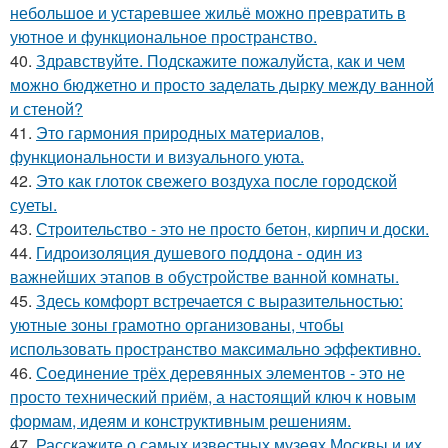
небольшое и устаревшее жильё можно превратить в
уютное и функциональное пространство.
40.
Здравствуйте. Подскажите пожалуйста, как и чем
можно бюджетно и просто заделать дырку между ванной
и стеной?
41.
Это гармония природных материалов,
функциональности и визуального уюта.
42.
Это как глоток свежего воздуха после городской
суеты.
43.
Строительство - это не просто бетон, кирпич и доски.
44.
Гидроизоляция душевого поддона - один из
важнейших этапов в обустройстве ванной комнаты.
45.
Здесь комфорт встречается с выразительностью:
уютные зоны грамотно организованы, чтобы
использовать пространство максимально эффективно.
46.
Соединение трёх деревянных элементов - это не
просто технический приём, а настоящий ключ к новым
формам, идеям и конструктивным решениям.
47.
Расскажите о самых известных музеях Москвы и их