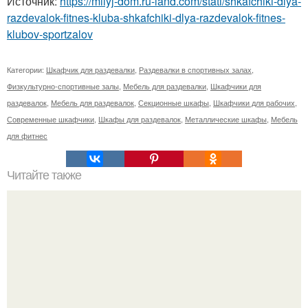
Источник:
https://milyj-dom.ru-land.com/stati/shkafchiki-dlya-
razdevalok-fitnes-kluba-shkafchiki-dlya-razdevalok-fitnes-
klubov-sportzalov
Категории:
Шкафчик для раздевалки
,
Раздевалки в спортивных залах
,
Физкультурно-спортивные залы
,
Мебель для раздевалки
,
Шкафчики для
раздевалок
,
Мебель для раздевалок
,
Секционные шкафы
,
Шкафчики для рабочих
,
Современные шкафчики
,
Шкафы для раздевалок
,
Металлические шкафы
,
Мебель
для фитнес
Читайте также
Сколько слоев шпаклевки нужно наносить под обои.