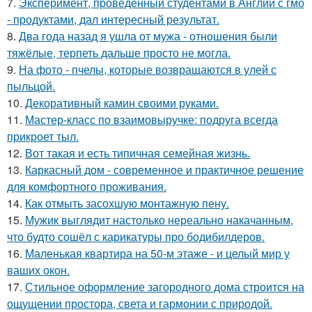
7.
Эксперимент, проведенный студентами в Англии с гмо
- продуктами, дал интересный результат.
8.
Два года назад я ушла от мужа - отношения были
тяжёлые, терпеть дальше просто не могла.
9.
На фото - пчелы, которые возвращаются в улей с
пыльцой.
10.
Декоративный камин своими руками.
11.
Мастер-класс по взаимовыручке: подруга всегда
прикроет тыл.
12.
Вот такая и есть типичная семейная жизнь.
13.
Каркасный дом - современное и практичное решение
для комфортного проживания.
14.
Как отмыть засохшую монтажную пену.
15.
Мужик выглядит настолько нереально накачанным,
что будто сошёл с карикатуры про бодибилдеров.
16.
Маленькая квартира на 50-м этаже - и целый мир у
ваших окон.
17.
Стильное оформление загородного дома строится на
ощущении простора, света и гармонии с природой.