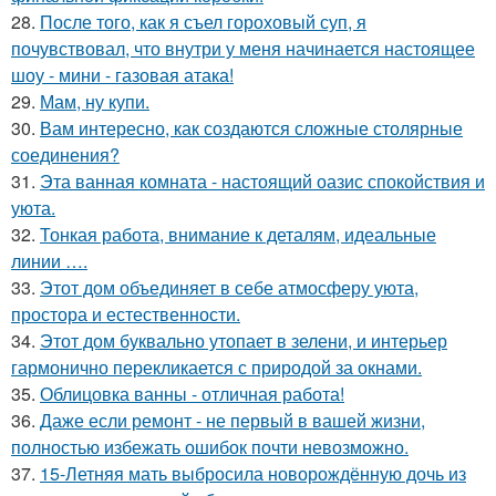
28.
После того, как я съел гороховый суп, я
почувствовал, что внутри у меня начинается настоящее
шоу - мини - газовая атака!
29.
Мам, ну купи.
30.
Вам интересно, как создаются сложные столярные
соединения?
31.
Эта ванная комната - настоящий оазис спокойствия и
уюта.
32.
Тонкая работа, внимание к деталям, идеальные
линии ….
33.
Этот дом объединяет в себе атмосферу уюта,
простора и естественности.
34.
Этот дом буквально утопает в зелени, и интерьер
гармонично перекликается с природой за окнами.
35.
Облицовка ванны - отличная работа!
36.
Даже если ремонт - не первый в вашей жизни,
полностью избежать ошибок почти невозможно.
37.
15-Летняя мать выбросила новорождённую дочь из