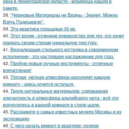
окна в ленинградской области - младенца нашли в
пакете.
38.
"Черновые Материалы не Видны - Значит, Можно
Взять Подешевле".
39.
Эта квартира площадью 30 кв.
40.
Этот ролик - отличное руководство для тех, кто хочет
придать своим стенам уникальную текстуру.
41.
Визуализация стильного коттеджа в современном
исполнении - это настоящее наслаждение для глаз.
42.
Пробую новые ручные инструменты - отличные
впечатления!
43.
Тёплая, уютная атмосфера наполняет каждую
комнату - здесь хочется остаться.
44.
Тепло натуральных материалов, сдержанная
элегантность и атмосфера альпийского уюта - всё это
воплотилось в ванной комнате в стиле шале.
45.
Расскажите о самых известных музеях Москвы и их
экспозициях
46.
С чего начать ремонт в квартире: полное