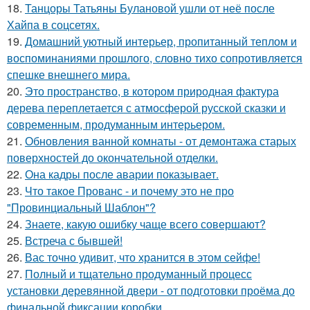
18.
Танцоры Татьяны Булановой ушли от неё после
Хайпа в соцсетях.
19.
Домашний уютный интерьер, пропитанный теплом и
воспоминаниями прошлого, словно тихо сопротивляется
спешке внешнего мира.
20.
Это пространство, в котором природная фактура
дерева переплетается с атмосферой русской сказки и
современным, продуманным интерьером.
21.
Обновления ванной комнаты - от демонтажа старых
поверхностей до окончательной отделки.
22.
Она кадры после аварии показывает.
23.
Что такое Прованс - и почему это не про
"Провинциальный Шаблон"?
24.
Знаете, какую ошибку чаще всего совершают?
25.
Встреча с бывшей!
26.
Вас точно удивит, что хранится в этом сейфе!
27.
Полный и тщательно продуманный процесс
установки деревянной двери - от подготовки проёма до
финальной фиксации коробки.