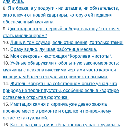
для душa.
8.
Я в браке, а у подруги - ни штампа, ни обязательств,
зато ключи от новой квартиры, которую ей подарил
обеспеченный мужчина.
9.
Джон карпентер - первый победитель шоу "кто хочет
стать миллионером?
10.
Лишь в том случае, если отношения, то только такие!
11.
Сразу видно, лучшая работница месяца.
12.
Моя свекровь - настоящая "Королева Чистоты".
13.
Учёные обнаружили любопытную закономерность:
мужчины с психопатическими чертами часто кажутся
женщинам более сексуально привлекательными.
14.
Житель Воркуты на собственном опыте узнал, что
природа не терпит пустоты, особенно если в квартире
оставлена открытая форточка.
15.
Имитация камня и кирпича уже давно заняла
прочное место в ремонте и отделке и по-прежнему
остаётся актуальной.
16.
Как-то раз, когда моя тёща гостила у нас, случилась