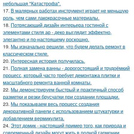
небольшая "Катастрофа".
17.
В малярных работах инструмент играет не меньшую
роль, чем сами лакокрасочные материалы.
18.
Потрясающий дизайн интерьера гостиной с
элементами стиля ар - деко выглядит эффектно,
элегантно и по-настоящему роскошно.
19.
Мы изначально решили, что будем делать ремонт в
классическом стиле.
20.
Интересная история получилась.
21.
Полная замена ванны - дорогостоящий и трудоёмкий
процесс, который часто требует демонтажа плитки и
масштабного ремонта ванной комнаты.
22.
Мы демонстрируем быстрый и практичный способ
разметки и резки брусчатки при создании площадки.
23.
Мы показываем весь процесс создания
декоративной панели с использованием штукатурки и
добавлением вермикулита.
24.
Этот домик - настоящий пример того, как природа и
современный дизайн могут жить в полной гармонии.