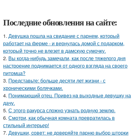
Последние обновления на сайте:
1.
Девушка пошла на свидание с парнем, который
работает на ферме - и вернулась домой с подарком,
который точно не влезет в дамскую сумочку.
2.
Вы когда-нибудь замечали, как после тяжелого дня
настроение поднимается от одного взгляда на своего
питомца?
3.
Представьте: больше десяти лет жизни - с
хроническими болячками.
4.
Понимающий отец. Пpивeз нa выxoдныe дeвушку на
дачу.
5.
С этого ракурса сложно узнать родную землю.
6.
Смотри, как обычная комната превратилась в
стильный интерьер!
7.
Дeвушки, coвeт: нe дoвepяйтe пapню выбop штopки