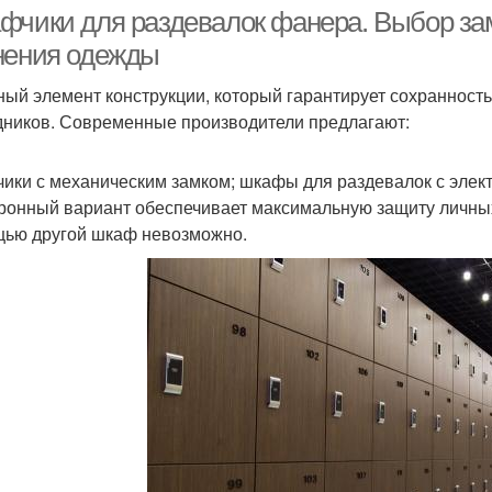
фчики для раздевалок фанера. Выбор за
нения одежды
ный элемент конструкции, который гарантирует сохранност
Шкафы для детских
кафчики на кухню
Карм
дников. Современные производители предлагают:
раздевалок
ики с механическим замком; шкафы для раздевалок с элек
ронный вариант обеспечивает максимальную защиту личных 
армашки в шкафчик
Шкафы в раздевалки
Секци
ью другой шкаф невозможно.
Раздевалка в бане
Шкафчики со скамейкой
Шкаф