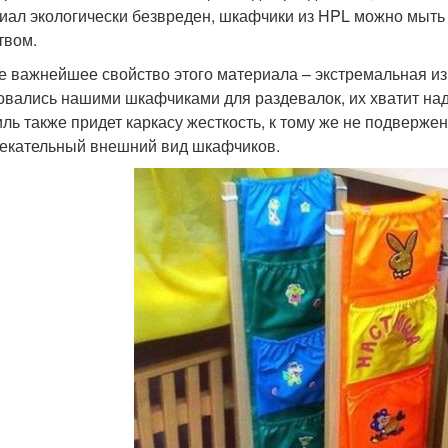
иал экологически безвреден, шкафчики из HPL можно мыт
твом.
е важнейшее свойство этого материала – экстремальная изн
овались нашими шкафчиками для раздевалок, их хватит над
ль также придет каркасу жесткость, к тому же не подвержен
екательный внешний вид шкафчиков.