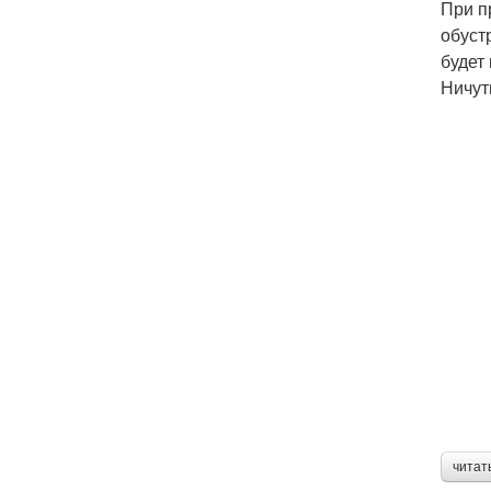
При п
обуст
будет
Ничут
читат