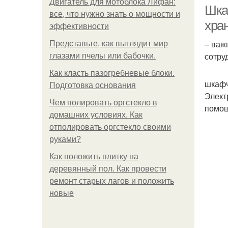
Двигатель для мотоблока Лифан:
Шка
все, что нужно знать о мощности и
хра
эффективности
– важ
Представьте, как выглядит мир
Ш
сотру
глазами пчелы или бабочки.
Как класть пазогребневые блоки.
шкафч
Подготовка основания
Элект
К
Чем полировать оргстекло в
помощ
домашних условиях. Как
отполировать оргстекло своими
руками?
Как положить плитку на
деревянный пол. Как провести
ремонт старых лагов и положить
новые