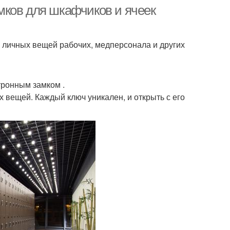
сад
сада
мков для шкафчиков и ячеек
ь личных вещей рабочих, медперсонала и других
Кармашек для
ашки на шкафчик
шкафчика
тронным замком .
вещей. Каждый ключ уникален, и открыть с его
онные раздевалки
Секционные шкафчики
чики под одежду