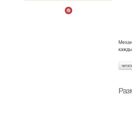
Механ
кажды
читат
Раз