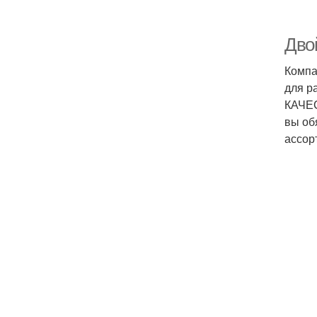
Дво
Компа
для р
КАЧЕС
вы об
ассор