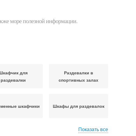
 также море полезной информации.
Шкафчик для
Раздевалки в
раздевалки
спортивных залах
менные шкафчики
Шкафы для раздевалок
Показать все
фчики в детский
Шкафчики для детского