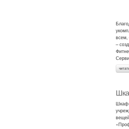
Благо
укомп
всем,
– соз
Фитне
Серви
читат
Шка
Шкаф 
учреж
вещей
«Проф