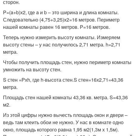
сторон.
P=(a+b)х2, где a и b – это ширина и длина комнаты.
Следовательно (4,75+3,25)х2=16 метров. Периметр
нашей комнаты равен 16 метров. P=16 метров.
Теперь нужно измерить высоту комнаты. Измеряем
высоту стены – у нас получилось 2,71 метра. h=2,71
метра.
Чтобы получить площадь стен, нужно периметр комнаты
умножить на высоту стен.
S стен =Pхh, где h-высота стен.S стен=16х2,71=43,36
метра.
Площадь стен нашей комнаты 43,36 кв. метра. S=43,36
м
2
.
Из этой цифры нужно вычесть площадь окон и двери –
ведь там клеить обои не нужно. У нас в комнате одно
окно, площадь которого равна 1,95 м
2
(1,3м х 1,5м).