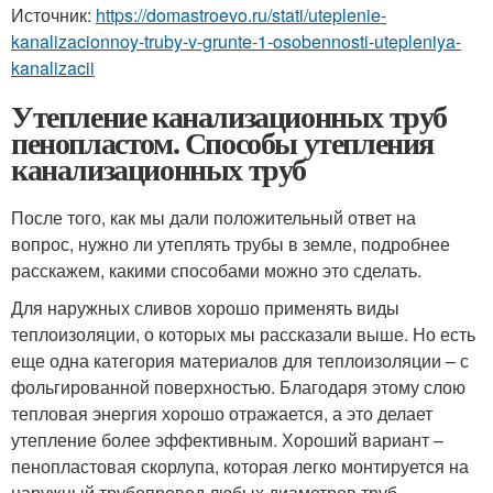
Источник:
https://domastroevo.ru/stati/uteplenie-
kanalizacionnoy-truby-v-grunte-1-osobennosti-utepleniya-
kanalizacii
Утепление канализационных труб
пенопластом. Способы утепления
канализационных труб
После того, как мы дали положительный ответ на
вопрос, нужно ли утеплять трубы в земле, подробнее
расскажем, какими способами можно это сделать.
Для наружных сливов хорошо применять виды
теплоизоляции, о которых мы рассказали выше. Но есть
еще одна категория материалов для теплоизоляции – с
фольгированной поверхностью. Благодаря этому слою
тепловая энергия хорошо отражается, а это делает
утепление более эффективным. Хороший вариант –
пенопластовая скорлупа, которая легко монтируется на
наружный трубопровод любых диаметров труб.