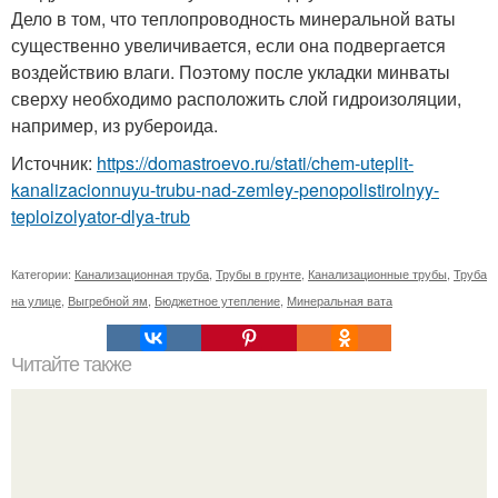
Дело в том, что теплопроводность минеральной ваты
существенно увеличивается, если она подвергается
воздействию влаги. Поэтому после укладки минваты
сверху необходимо расположить слой гидроизоляции,
например, из рубероида.
Источник:
https://domastroevo.ru/stati/chem-uteplit-
kanalizacionnuyu-trubu-nad-zemley-penopolistirolnyy-
teploizolyator-dlya-trub
Категории:
Канализационная труба
,
Трубы в грунте
,
Канализационные трубы
,
Труба
на улице
,
Выгребной ям
,
Бюджетное утепление
,
Минеральная вата
Читайте также