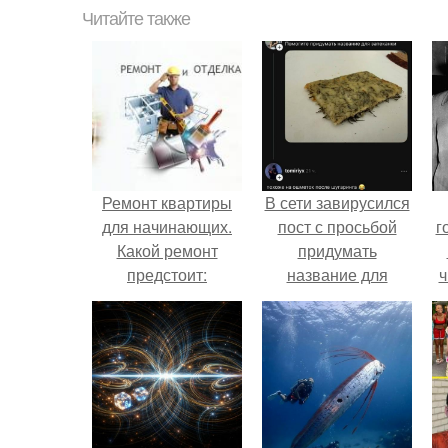
Читайте также
Ремонт квартиры
В сети завирусился
для начинающих.
пост с просьбой
г
Какой ремонт
придумать
предстоит:
название для
ч
косметический или
домашней
капитальный
запеканки.