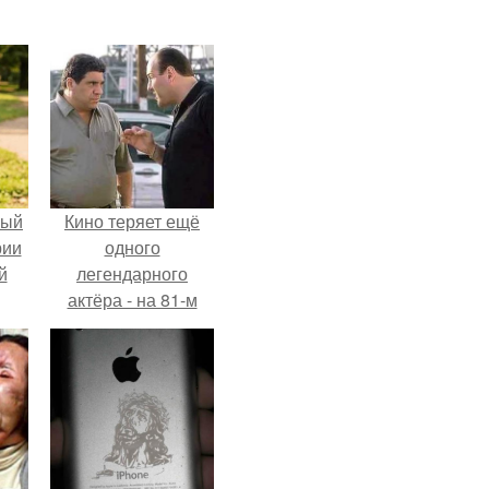
ный
Кино теряет ещё
рии
одного
й
легендарного
актёра - на 81-м
году жизни не стало
Винсента пасторе.