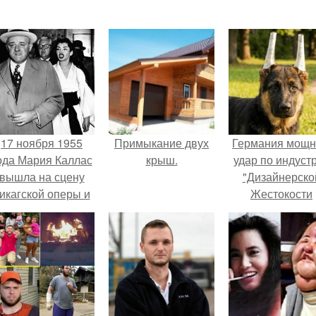
17 ноября 1955
Примыкание двух
Германия мощ
ода Мария Каллас
крыш.
удар по индуст
вышла на сцену
"Дизайнерско
икагской оперы и
Жестокости
сорвала овации.
нанесла".