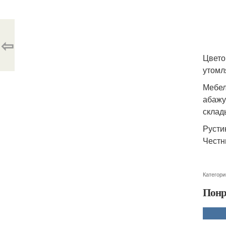
⇦
Цвето
утомл
Мебел
абажу
склад
Рустик
Честн
Категори
Понр