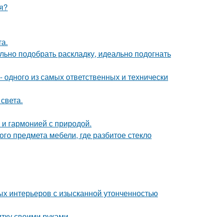
я?
а.
ьно подобрать раскладку, идеально подогнать
- одного из самых ответственных и технически
света.
 и гармонией с природой.
го предмета мебели, где разбитое стекло
ых интерьеров с изысканной утонченностью
итку своими руками.