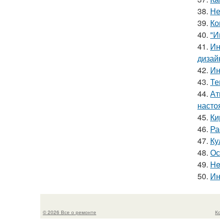
38.
Не
39.
Ко
40.
"И
41.
Ин
дизай
42.
Ин
43.
Те
44.
Ат
насто
45.
Ки
46.
Ра
47.
Ку
48.
Ос
49.
He
50.
Ин
© 2026 Все о ремонте
К