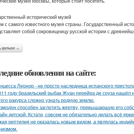
ические музеи Москвы, которые стоит посетить.
арственный исторический музей
м с самого известного музея страны. Государственный ист
дставляет собой сокровищницу русской истории с древнейш
ь дальше →
ледние обновления на сайте:
нцесса Леонор - не просто наследница испанского престол
011 году бразильский рыбак Жуан перейра де соуза нашёл н
того ракурса сложно узнать родную землю.
змодон способен заглотить жертву, превышающую его собс
айн детской. Кстати, совсем не обязательно делать всё ярк
кая рептилия не оказалась новым видом, а являлась инди
низмом.