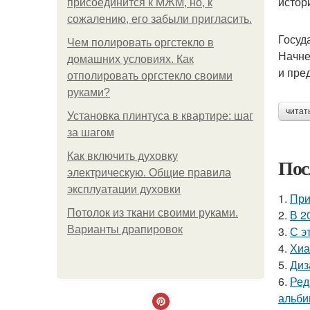
истор
присоединится к МЖМ, но, к
сожалению, его забыли пригласить.
Госуд
Чем полировать оргстекло в
Начне
домашних условиях. Как
и пре
отполировать оргстекло своими
руками?
читат
Установка плинтуса в квартире: шаг
за шагом
Как включить духовку
Пос
электрическую. Общие правила
эксплуатации духовки
1.
При
Потолок из ткани своими руками.
2.
В 2
Варианты драпировок
3.
С э
4.
Хиа
5.
Диз
6.
Ред
альби