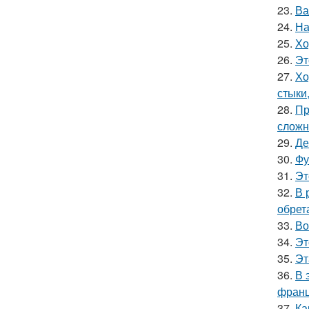
23.
Ва
24.
На
25.
Хо
26.
Эт
27.
Хо
стыки
28.
Пр
сложн
29.
Де
30.
Фу
31.
Эт
32.
В 
обрет
33.
Во
34.
Эт
35.
Эт
36.
В 
франц
37.
Ка