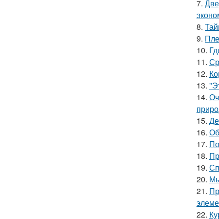
7.
Две
эконо
8.
Тай
9.
Пле
10.
Гд
11.
Ср
12.
Ко
13.
"Э
14.
Оч
приро
15.
Де
16.
Об
17.
По
18.
Пр
19.
Сп
20.
Мы
21.
Пр
элеме
22.
Ку