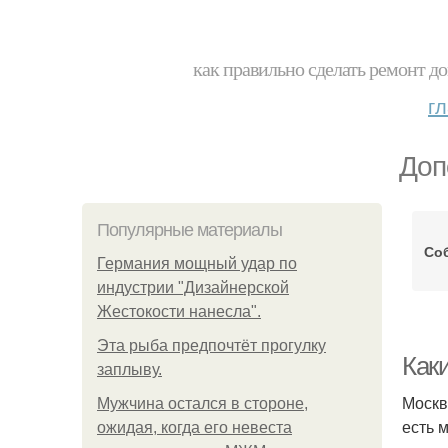
как правильно сделать ремонт до
г
Доп
Популярные материалы
Со
Германия мощный удар по
индустрии "Дизайнерской
Жестокости нанесла".
Эта рыба предпочтёт прогулку
Как
заплыву.
Москв
Мужчина остался в стороне,
есть 
ожидая, когда его невеста