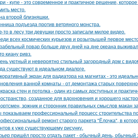
ри - купе - это современное и практичное решение, которое
мить место.
на второй близняшки.
нница подъезда против ветряного монстра.
e-то в лесу три девушки просто записали милое видео.
еди всех космических курьезов и розыгрышей первое место
рабельный повар больше двух дней на дне океана выживал
то киану ривз.
ень уютный и невероятно стильный загородный дом с видом н
да существуют в идеальном диалоге.
коративный экран для радиатора на магнитах - это идеальн
новления ванной комнаты - от демонтажа старых поверхнос
краска стен и потолка - один из самых доступных и практи
остранство, созданное для вдохновения и хорошего настро
ортсмен, зожник и сторонник правильных смыслов макан за
 показываем профессиональный процесс строительства по
офессиональный ремонт старого паркета "Ёлочка", в котор
нтов к уже существующему рисунку.
рьер пришёл просто отдать пакет - обычный день, обычный 