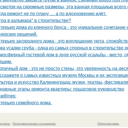
смотря на скромные размеры, эта ванная площадью всего 4
гда ремонт не по плану … а по вдохновению идёт.
гра в кальмара" в строительстве?
терьер дома из клееного бруса - это уникальное сочетани
нерских решений.
терьер загородного дома - это воплощение уюта, спокойств
ма усадки сруба - одна из самых спорных в строительстве 
мосферный гостевой дом в духе русской усадьбы - место, 
ящим.
рпичный дом - это не просто стены, это уверенность на дес
сскажите о самых известных музеях Москвы и их экспозици
льтура и искусство Калининграда: музеи, театры, фестивали
новные этапы ремонта квартиры: пошаговое руководство
adlines:
терьер семейного дома.
онтакты
Пользовательское соглашение
Обратная связь