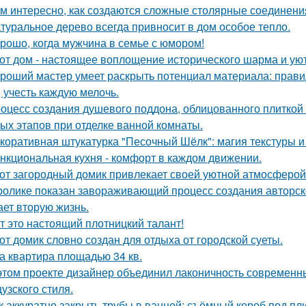
м интересно, как создаются сложные столярные соединени
туральное дерево всегда привносит в дом особое тепло.
рошо, когда мужчина в семье с юмором!
от дом - настоящее воплощение исторического шарма и уют
роший мастер умеет раскрыть потенциал материала: правил
, учесть каждую мелочь.
оцесс создания душевого поддона, облицованного плиткой 
ых этапов при отделке ванной комнаты.
коративная штукатурка "Песочный Шёлк": магия текстуры и 
нкциональная кухня - комфорт в каждом движении.
от загородный домик привлекает своей уютной атмосферой
ролике показан завораживающий процесс создания авторско
ает вторую жизнь.
т это настоящий плотницкий талант!
от домик словно создан для отдыха от городской суеты.
а квартира площадью 34 кв.
этом проекте дизайнер объединил лаконичность современн
узского стиля.
к аккуратно закрыть трубы в ванной: съёмный короб под пл