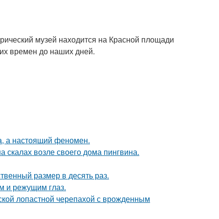
орический музей находится на Красной площади
их времен до наших дней.
а, а настоящий феномен.
а скалах возле своего дома пингвина.
твенный размер в десять раз.
им и режущим глаз.
йской лопастной черепахой с врожденным