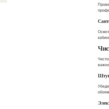
Прове
профе
Сант
Осмот
кабин
Чис
Чисто
важно
Штук
Убеди
обоям
Элек