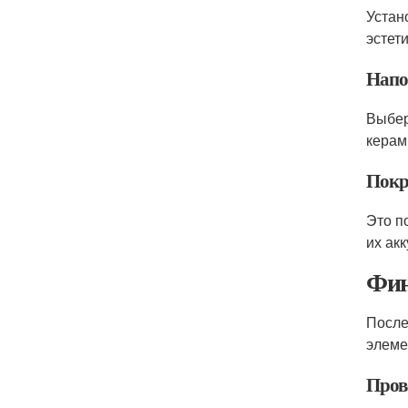
Устан
эстет
Напо
Выбер
керам
Покр
Это п
их акк
Фин
После
элеме
Пров