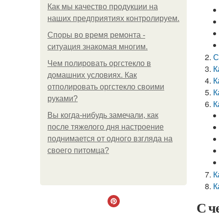
Как мы качество продукции на
наших предприятиях контролируем.
Споры во время ремонта -
ситуация знакомая многим.
С
Чем полировать оргстекло в
К
домашних условиях. Как
К
отполировать оргстекло своими
К
руками?
К
Вы когда-нибудь замечали, как
после тяжелого дня настроение
поднимается от одного взгляда на
своего питомца?
К
К
С ч