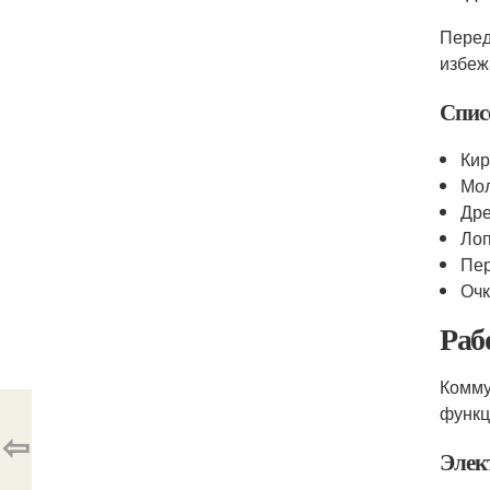
Перед
избеж
Спис
Кир
Мо
Др
Ло
Пер
Оч
Раб
Комму
функц
⇦
Элек