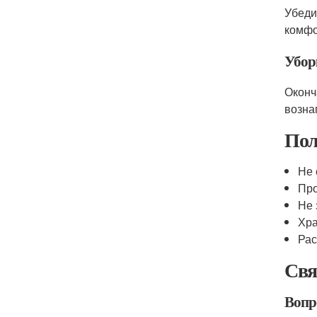
Убеди
комфо
Убор
Оконч
возна
Пол
Не 
Про
Не 
Хра
Рас
Свя
Вопро