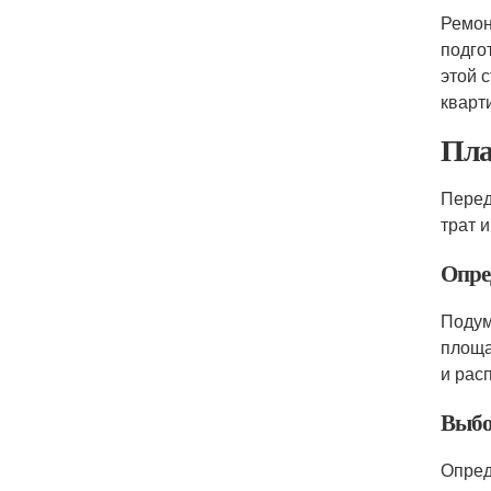
Ремон
подго
этой 
кварт
Пла
Перед
трат 
Опре
Подум
площа
и рас
Выбо
Опред