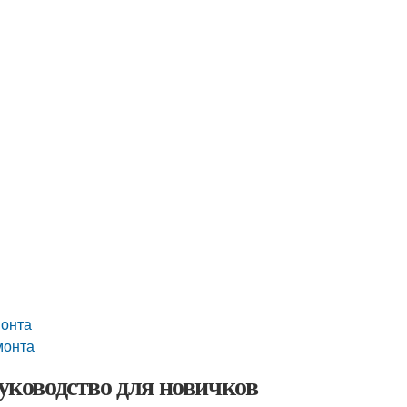
монта
монта
руководство для новичков