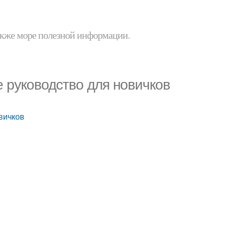
 также море полезной информации.
е руководство для новичков
овичков