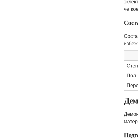
эклек
четко
Сост
Соста
избеж
Сте
Пол
Пере
Дем
Демон
матер
Подг