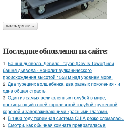
читать дальше →
Последние обновления на сайте:
1.
Башня дьявола. Девилс - тауэр (Devils Tower) или
башня дьявола - монолит вулканического
происхождения высотой 1558 м над уровнем моря.
2.
Два турецких волшебника, два разных поколения - и
одна общая страсть.
3.
Один из самых великолепных голубей в мире,
восхищающий своей королевской голубой кружевной
короной и завораживающими красными глазами.
4.
В 1903 году тюремная система США резко сломалась.
5.
Смотри, как обычная комната превратилась в