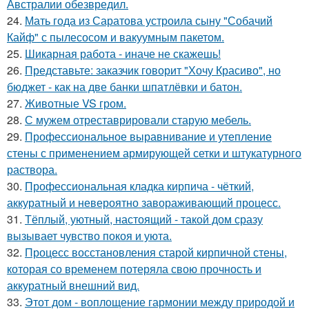
Австралии обезвредил.
24.
Мать года из Саратова устроила сыну "Собачий
Кайф" с пылесосом и вакуумным пакетом.
25.
Шикарная работа - иначе не скажешь!
26.
Представьте: заказчик говорит "Хочу Красиво", но
бюджет - как на две банки шпатлёвки и батон.
27.
Животные VS гром.
28.
С мужем отреставрировали старую мебель.
29.
Профессиональное выравнивание и утепление
стены с применением армирующей сетки и штукатурного
раствора.
30.
Профессиональная кладка кирпича - чёткий,
аккуратный и невероятно завораживающий процесс.
31.
Тёплый, уютный, настоящий - такой дом сразу
вызывает чувство покоя и уюта.
32.
Процесс восстановления старой кирпичной стены,
которая со временем потеряла свою прочность и
аккуратный внешний вид.
33.
Этот дом - воплощение гармонии между природой и