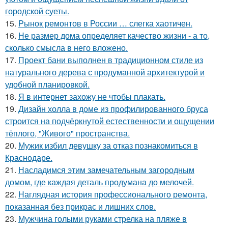
городской суеты.
15.
Рынок ремонтов в России … слегка хаотичен.
16.
Не размер дома определяет качество жизни - а то,
сколько смысла в него вложено.
17.
Проект бани выполнен в традиционном стиле из
натурального дерева с продуманной архитектурой и
удобной планировкой.
18.
Я в интернет захожу не чтобы плакать.
19.
Дизайн холла в доме из профилированного бруса
строится на подчёркнутой естественности и ощущении
тёплого, "Живого" пространства.
20.
Мужик избил девушку за отказ познакомиться в
Краснодаре.
21.
Насладимся этим замечательным загородным
домом, где каждая деталь продумана до мелочей.
22.
Наглядная история профессионального ремонта,
показанная без прикрас и лишних слов.
23.
Мужчина голыми руками стрелка на пляже в