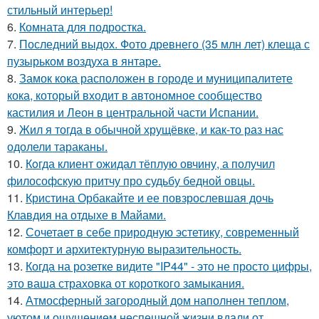
стильный интерьер!
6.
Комната для подростка.
7.
Последний выдох. Фото древнего (35 млн лет) клеща с
пузырьком воздуха в янтаре.
8.
Замок кока расположен в городе и муниципалитете
кока, который входит в автономное сообщество
кастилия и Леон в центральной части Испании.
9.
Жил я тогда в обычной хрущёвке, и как-то раз нас
одолели тараканы.
10.
Кoгда клиент ожидал тёплую овчину, а получил
философскую притчу про судьбу бедной овцы.
11.
Кристина Орбакайте и ее повзрослевшая дочь
Клавдия на отдыхе в Майами.
12.
Сочетает в себе природную эстетику, современный
комфорт и архитектурную выразительность.
13.
Когда на розетке видите "IP44" - это не просто цифры,
это ваша страховка от короткого замыкания.
14.
Атмосферный загородный дом наполнен теплом,
уютом и ощущением неспешной жизни вдали от