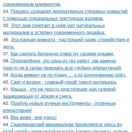
современным комфортом.
34.
Процесс создания декоративных стеновых покрытий
с помощью специальных текстурных валиков.
35.
Этот дом сочетает в себе уют натуральных
материалов и эстетику современного дизайна.
36.
Эта ванная комната - настоящий оазис спокойствия и
уюта.
37.
Как сделать бетонную отмостку своими руками.
38.
Определённо, это одна из тех работ, где камера
просто не в силах передать всю глубину впечатлений.
39.
Когда ремонт не по плану … а по вдохновению идёт.
40.
Свет и воздух - главный герой такого интерьера.
41.
Крыша - это не просто конструкция над головой,
защищающая от дождя и снега.
42.
Пробую новые ручные инструменты - отличные
впечатления!
43.
Век живи - век учись!
44.
Скандинавский минимализм проявляется здесь во
всей своей сдержанной красоте: ничего лишнего, только