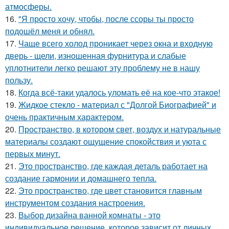
атмосферы.
16.
"Я просто хочу, чтобы, после ссоры ты просто
подошёл меня и обнял.
17.
Чаще всего холод проникает через окна и входную
дверь - щели, изношенная фурнитура и слабые
уплотнители легко решают эту проблему не в нашу
пользу.
18.
Когда всё-таки удалось уломать её на кое-что этакое!
19.
Жидкое стекло - материал с "Долгой Биографией" и
очень практичным характером.
20.
Пространство, в котором свет, воздух и натуральные
материалы создают ощущение спокойствия и уюта с
первых минут.
21.
Это пространство, где каждая деталь работает на
создание гармонии и домашнего тепла.
22.
Это пространство, где цвет становится главным
инструментом создания настроения.
23.
Выбор дизайна ванной комнаты - это
индивидуальное решение, которое зависит от личных