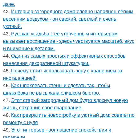
даче.
42.
Интерьер загородного дома словно наполнен лёгким
весенним воздухом - он свежий, светлый и очень
уютный.
43.
Русская усадьба с её утончённым интерьером
вызывает восхищение - здесь чувствуется масштаб, вкус
и внимание к деталям.
44.
Один из самых простых и эффективных способов
нанесения декоративной штукатурки.
45.
Почему стоит использовать зону с хранением за
инсталляцией:
46.
Как шпаклевать стены и сделать так, чтобы
шпаклёвка не высыхала слишком быстро.
47.
Этот старый загородный дом будто вдохнул новую
жизнь, сохранив своё очарование.
48.
Как превратить новостройку в уютный дом: советы по
ремонту с нуля
49.
Этот интерьер - воплощение спокойствия и
гармонии.