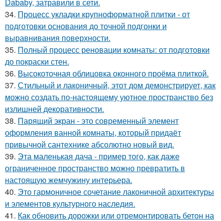
Dababy, затравили в сети.
34.
Процесс укладки крупноформатной плитки - от
подготовки основания до точной подгонки и
выравнивания поверхности.
35.
Полный процесс реновации комнаты: от подготовки
до покраски стен.
36.
Высокоточная облицовка оконного проёма плиткой.
37.
Стильный и лаконичный, этот дом демонстрирует, как
можно создать по-настоящему уютное пространство без
излишней декоративности.
38.
Парящий экран - это современный элемент
оформления ванной комнаты, который придаёт
привычной сантехнике абсолютно новый вид.
39.
Эта маленькая дача - пример того, как даже
ограниченное пространство можно превратить в
настоящую жемчужину интерьера.
40.
Это гармоничное сочетание лаконичной архитектуры
и элементов культурного наследия.
41.
Как обновить дорожки или отремонтировать бетон на