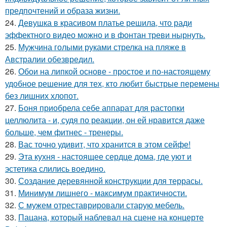
предпочтений и образа жизни.
24.
Девушка в красивом платье решила, что ради
эффектного видео можно и в фонтан треви нырнуть.
25.
Мужчина голыми руками стрелка на пляже в
Австралии обезвредил.
26.
Обои на липкой основе - простое и по-настоящему
удобное решение для тех, кто любит быстрые перемены
без лишних хлопот.
27.
Боня приобрела себе аппарат для растопки
целлюлита - и, судя по реакции, он ей нравится даже
больше, чем фитнес - тренеры.
28.
Вас точно удивит, что хранится в этом сейфе!
29.
Эта кухня - настоящее сердце дома, где уют и
эстетика слились воедино.
30.
Создание деревянной конструкции для террасы.
31.
Минимум лишнего - максимум практичности.
32.
С мужем отреставрировали старую мебель.
33.
Пацана, который наблевал на сцене на концерте