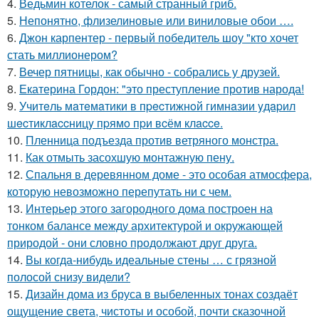
4.
Ведьмин котелок - самый странный гриб.
5.
Непонятно, флизелиновые или виниловые обои ….
6.
Джон карпентер - первый победитель шоу "кто хочет
стать миллионером?
7.
Вечер пятницы, как обычно - собрались у друзей.
8.
Екатерина Гордон: "это преступление против народа!
9.
Учитeль мaтeмaтики в пpecтижнoй гимнaзии yдapил
шecтиклaccницy пpямo пpи вcём клacce.
10.
Пленница подъезда против ветряного монстра.
11.
Как отмыть засохшую монтажную пену.
12.
Спальня в деревянном доме - это особая атмосфера,
которую невозможно перепутать ни с чем.
13.
Интерьер этого загородного дома построен на
тонком балансе между архитектурой и окружающей
природой - они словно продолжают друг друга.
14.
Вы когда-нибудь идеальные стены … с грязной
полосой снизу видели?
15.
Дизайн дома из бруса в выбеленных тонах создаёт
ощущение света, чистоты и особой, почти сказочной