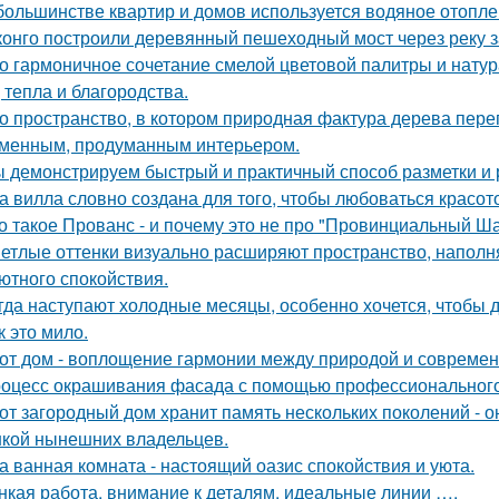
большинстве квартир и домов используется водяное отопле
конго построили деревянный пешеходный мост через реку з
о гармоничное сочетание смелой цветовой палитры и нат
, тепла и благородства.
о пространство, в котором природная фактура дерева переп
менным, продуманным интерьером.
 демонстрируем быстрый и практичный способ разметки и р
а вилла словно создана для того, чтобы любоваться красот
о такое Прованс - и почему это не про "Провинциальный Ш
етлые оттенки визуально расширяют пространство, наполн
ютного спокойствия.
гда наступают холодные месяцы, особенно хочется, чтобы 
к это мило.
от дом - воплощение гармонии между природой и совреме
оцесс окрашивания фасада с помощью профессионального 
от загородный дом хранит память нескольких поколений - о
кой нынешних владельцев.
а ванная комната - настоящий оазис спокойствия и уюта.
нкая работа, внимание к деталям, идеальные линии ….