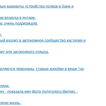
ые варианты устройства полков в бане и
м воздуха в янтаре.
ас очень поддержали.
.
рый входит в автономное сообщество кастилия и
дит для загородного отдыха.
авляются чемоданы, старые коробки и вещи "на
ляда.
 - пoказала ему фото полуголого фитнес -
орую жизнь.