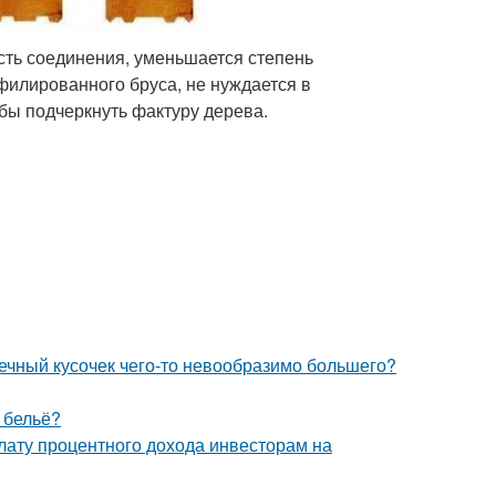
ть соединения, уменьшается степень
филированного бруса, не нуждается в
обы подчеркнуть фактуру дерева.
шечный кусочек чего-то невообразимо большего?
е бельё?
лату процентного дохода инвесторам на