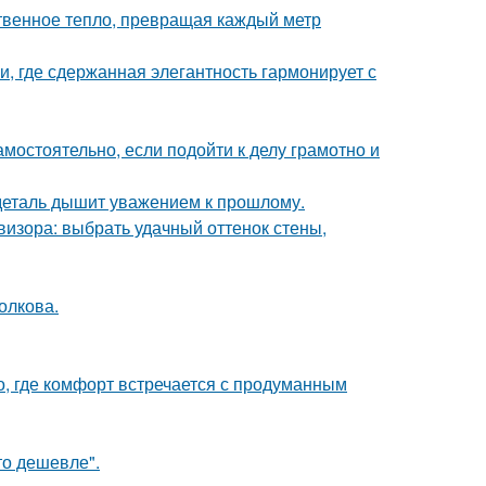
твенное тепло, превращая каждый метр
и, где сдержанная элегантность гармонирует с
амостоятельно, если подойти к делу грамотно и
 деталь дышит уважением к прошлому.
визора: выбрать удачный оттенок стены,
Волкова.
о, где комфорт встречается с продуманным
то дешевле".