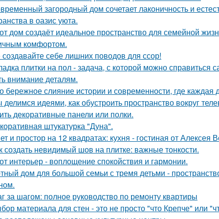
временный загородный дом сочетает лаконичность и естес
ранства в оазис уюта.
от дом создаёт идеальное пространство для семейной жизн
ичным комфортом.
 создавайте себе лишних поводов для ссор!
ладка плитки на пол - задача, с которой можно справиться с
ть внимание деталям.
о бережное слияние истории и современности, где каждая
 делимся идеями, как обустроить пространство вокруг теле
ить декоративные панели или полки.
коративная штукатурка "Дуна".
ет и простор на 12 квадратах: кухня - гостиная от Алексея 
к создать невидимый шов на плитке: важные тонкости.
от интерьер - воплощение спокойствия и гармонии.
тный дом для большой семьи с тремя детьми - пространств
ном.
г за шагом: полное руководство по ремонту квартиры
бор материала для стен - это не просто "что Крепче" или "ч