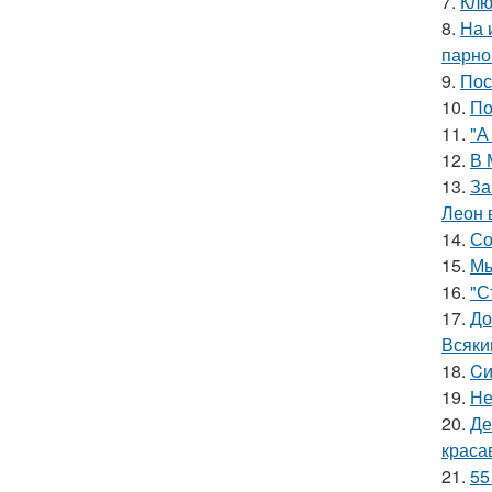
7.
Клю
8.
На 
парно
9.
Пос
10.
По
11.
"А
12.
В 
13.
За
Леон 
14.
Со
15.
Мы
16.
"С
17.
До
Всяки
18.
Cи
19.
Не
20.
Де
краса
21.
55