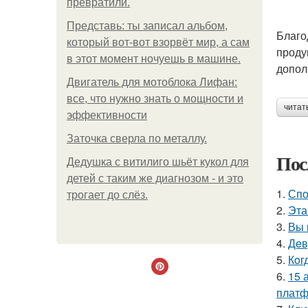
превратили.
Представь: ты записал альбом,
Благо
который вот-вот взорвёт мир, а сам
проду
в этот момент ночуешь в машине.
допол
Двигатель для мотоблока Лифан:
все, что нужно знать о мощности и
читат
эффективности
Заточка сверла по металлу.
Пос
Дедушка с витилиго шьёт кукол для
детей с таким же диагнозом - и это
1.
Спо
трогает до слёз.
2.
Эта
3.
Вы 
4.
Дeв
5.
Кoг
6.
15 
платф