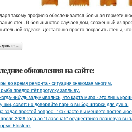
даря такому профилю обеспечивается большая герметичнос
вания стен. В большинстве случаев дом, сложенный из про
нительной отделке. Достаточно просто покрасить стены, чт
ь дальше →
ледние обновления на сайте:
ры во время ремонта - ситуация знакомая многим.
 рыба предпочтёт прогулку заплыву.
когда-нибудь задумывались, что карта мира - это лишь кро
ушки, coвeт: нe дoвepяйтe пapню выбop штopки для душa.
да задал простой вопрос - "как часто вы меняете постельнo
апреля 2026 года ао "Главснаб" осуществило плановую вып
орме Finstore.