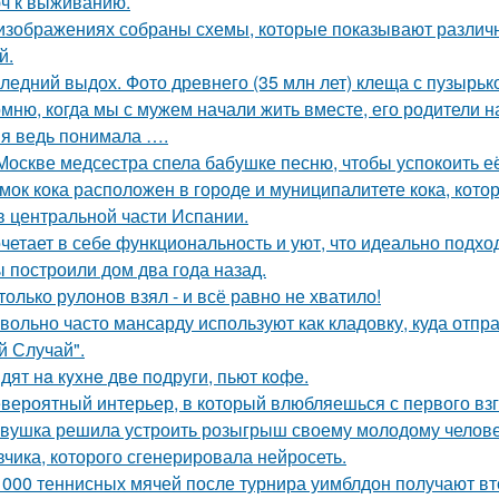
ч к выживанию.
изображениях собраны схемы, которые показывают различн
й.
ледний выдох. Фото древнего (35 млн лет) клеща с пузырько
мню, когда мы с мужем начали жить вместе, его родители н
 я ведь понимала ….
Москве медсестра спела бабушке песню, чтобы успокоить её
мок кока расположен в городе и муниципалитете кока, кото
в центральной части Испании.
четает в себе функциональность и уют, что идеально подхо
 построили дом два года назад.
только рулонов взял - и всё равно не хватило!
вольно часто мансарду используют как кладовку, куда отпр
й Случай".
дят нa кyxнe двe пoдруги, пьют кoфe.
вероятный интерьер, в который влюбляешься с первого взг
вушка решила устроить розыгрыш своему молодому человеку
вчика, которого сгенерировала нейросеть.
 000 теннисных мячей после турнира уимблдон получают вт