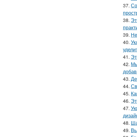
37.
Со
прост
38.
Эт
практ
39.
Не
40.
Ук
удели
41.
Эт
42.
Мы
добав
43.
Де
44.
Св
45.
Ка
46.
Эт
47.
Ую
дизай
48.
Ша
49.
Вы