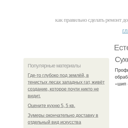
как правильно сделать ремонт до
г
Ест
Сух
Популярные материалы
Профи
Где-то глубоко под землёй, в
обраб
тенистых лесах западных гат, живёт
«шип 
создание, которое почти никто не
видит.
Оцените кухню 5, 5 кв.
Зумеры окончательно доставку в
отдельный вид искусства