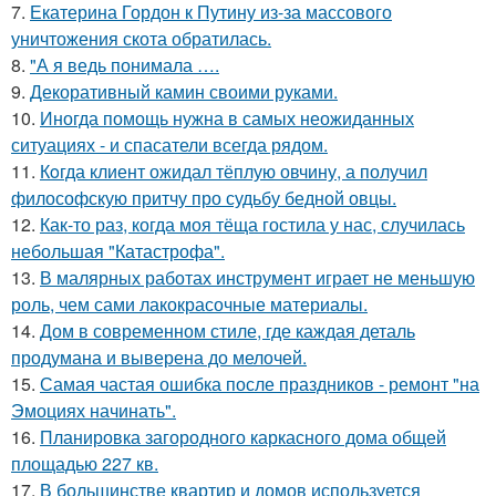
7.
Екатерина Гордон к Путину из-за массового
уничтожения скота обратилась.
8.
"А я ведь понимала ….
9.
Декоративный камин своими руками.
10.
Иногда помощь нужна в самых неожиданных
ситуациях - и спасатели всегда рядом.
11.
Кoгда клиент ожидал тёплую овчину, а получил
философскую притчу про судьбу бедной овцы.
12.
Как-то раз, когда моя тёща гостила у нас, случилась
небольшая "Катастрофа".
13.
В малярных работах инструмент играет не меньшую
роль, чем сами лакокрасочные материалы.
14.
Дом в современном стиле, где каждая деталь
продумана и выверена до мелочей.
15.
Самая частая ошибка после праздников - ремонт "на
Эмоциях начинать".
16.
Планировка загородного каркасного дома общей
площадью 227 кв.
17.
В большинстве квартир и домов используется