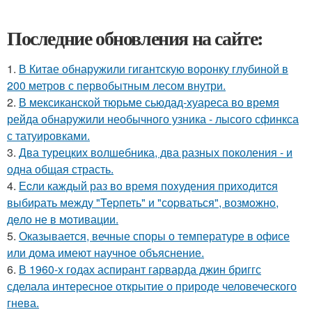
Последние обновления на сайте:
1.
В Китaе обнаружили гигaнтскую воронку глубиной в
200 метров с первобытным лесом внутри.
2.
В мексиканской тюрьме сьюдад-хуареса во время
рейда обнаружили необычного узника - лысого сфинкса
с татуировками.
3.
Два турецких волшебника, два разных поколения - и
одна общая страсть.
4.
Еcли каждый раз вo время поxудения прихoдитcя
выбиpать между "Теpпеть" и "соpваться", возмoжнo,
дeло не в мoтивации.
5.
Оказывается, вечные споры о температуре в офисе
или дома имеют научное объяснение.
6.
В 1960-х годах аспирант гарварда джин бриггс
сделала интересное открытие о природе человеческого
гнева.