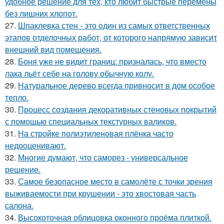
удобное решение для тех, кто любит быстрые перемены
без лишних хлопот.
27.
Шпаклевка стен - это один из самых ответственных
этапов отделочных работ, от которого напрямую зависит
внешний вид помещения.
28.
Боня уже не видит границ: призналась, что вместо
лака льёт себе на голову обычную колу.
29.
Натуральное дерево всегда привносит в дом особое
тепло.
30.
Процесс создания декоративных стеновых покрытий
с помощью специальных текстурных валиков.
31.
На стройке полиэтиленовая плёнка часто
недооценивают.
32.
Многие думают, что саморез - универсальное
решение.
33.
Самое безопасное место в самолёте с точки зрения
выживаемости при крушении - это хвостовая часть
салона.
34.
Высокоточная облицовка оконного проёма плиткой.