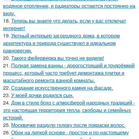
водяное отопление, и радиаторы остаются постоянно на
виду.
18.
Теперь вы знаете что делать, если у вас отключат
интернет!
19.
Уютный интерьер загородного дома, в котором
архитектура и природа существуют в идеальном
равновесии.
20.
Такого фейерверка вы точно не видели!
21.
Полная замена ванны - дорогостоящий и трудоёмкий
процесс, который часто требует демонтажа плитки и
масштабного ремонта ванной комнаты.
22.
Создание искусственного камня на фасаде.
23.
У моей дочки родился сын.
24.
Дом в стиле бохо с атмосферой народных традиций -
это настоящая территория тепла, свободы и семейных
историй.
25.
Москвичке раздуло голову после покраски волос.
26.
Обои на липкой основе - простое и по-настоящему