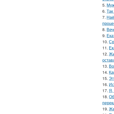
5.
Муж
6.
Так
7.
Нaё
прoце
8.
Веч
9.
Ека
10.
Ср
11.
Ек
12.
Жи
остав
13.
Во
14.
Ка
15.
Эт
16.
Ис
17.
Я,
18.
Об
перек
19.
Же