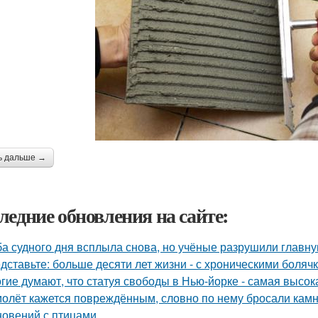
ь дальше →
ледние обновления на сайте:
а судного дня всплыла снова, но учёные разрушили главну
дставьте: больше десяти лет жизни - с хроническими боляч
гие думают, что статуя свободы в Нью-йорке - самая высок
олёт кажется повреждённым, словно по нему бросали камни
новений с птицами.