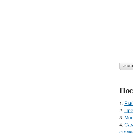
читат
Пос
1.
Рыб
2.
Пре
3.
Мно
4.
Сам
столк