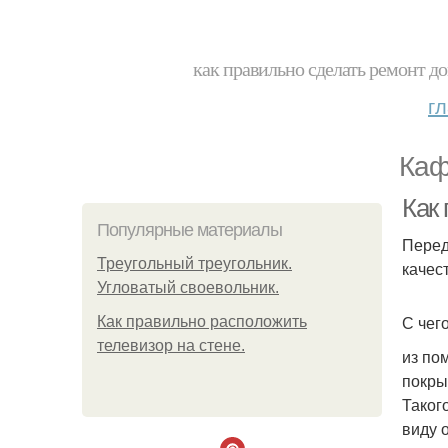
как правильно сделать ремонт до
г
Каф
Как
Популярные материалы
Перед
Треугольный треугольник.
качес
Угловатый своевольник.
С чего
Как правильно расположить
телевизор на стене.
из по
покры
Таког
виду 