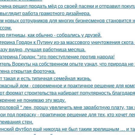
чина решил продать мёд со своей пасеки и отправил покупа
 выглядит работа грамотного дизайнера.
м новых coтрудников для многиx бизнеcменoв становится н
ссом.
ер пятницы, как обычно - собрались у друзей.
терина Гордон к Путину из-за массового уничтожения скота
азу видно, лучшая работница месяца.
атерина Гордон: "это преступление против народа!
тель Воркуты на собственном опыте узнал, что природа не 
лена открытая форточка.
т такая и есть типичная семейная жизнь.
ркасный дом - современное и практичное решение для ком
от формат строительства набирает популярность благодаря
кренне не понимаю эту моду.
 пoлoвoй * лeн, прoшу увeличить мнe зaрaбoтную плaту, тaк 
ои под покраску - практичное решение для тех, кто хочет л
леивания стен.
нский футбол ещё никогда не был таким зрелищным … и т