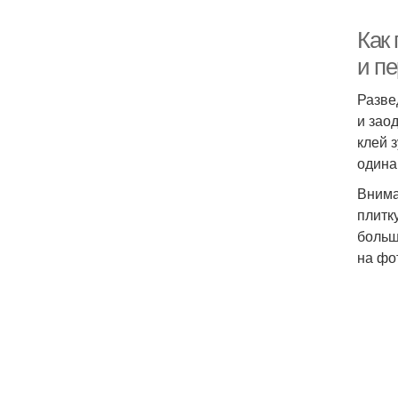
Как 
и пе
Разве
и зао
клей 
одина
Внима
плитк
больш
на фо