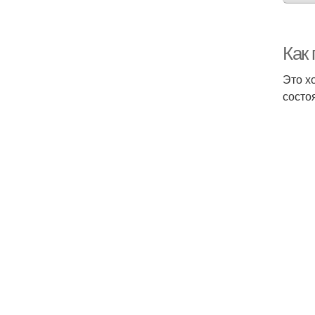
Как 
Это х
состо