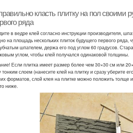
правильно класть плитку на пол своими р
рвого ряда
дите в ведре клей согласно инструкции производителя, шпат
дно на площадь нескольких плиток будущего первого ряда, ч
зубчатым шпателем, держа его под углом 60 градусов. Стар
ковым углом, чтобы клей получался одинаковой толщины.
ние! Если плитка имеет размер более чем 30×30 см или 20×
у тонким слоем (нанесите клей на плитку и сразу уберите е
их форматов, слой клея на плитке можно положить толще и
то ниже.