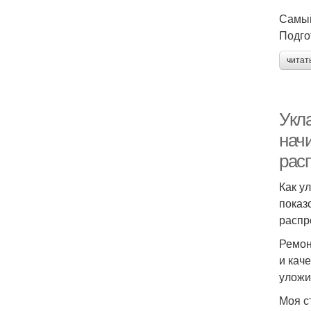
Самый
Подго
читат
Укла
нач
рас
Как у
показ
распр
Ремон
и кач
уложи
Моя с