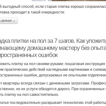
 выгодный способ, если старая плитка хорошо сохранилась
товка проходит в такой очередности:
ь дальше →
дка плитки на пол за 7 шагов. Как уложи
инающему домашнему мастеру без опыта 
пространенных ошибок
ложить плитку на пол своими руками: пошаговая инструкция
ом практических действий наглядными картинками и схема
остраненных ошибок, допускаемых не опытными отделочни
т квартиры всегда связан с денежными затратами. Профес
ественно, но их услуги обходятся дорого. При ограниченны
ть плитку на пол самостоятельно.
татья последовательно раскрывает технологию этой работ