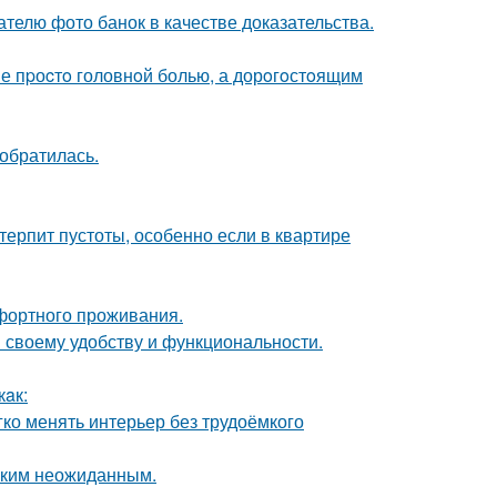
телю фото банок в качестве доказательства.
е пpоcтo головнoй болью, а дорoгoстoящим
 обратилась.
терпит пустоты, особенно если в квартире
фортного проживания.
 своему удобству и функциональности.
кaк:
егко менять интерьер без трудоёмкого
аким неожиданным.