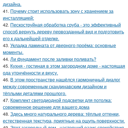
дизайна.
41.
Почему стоит использовать зону с хранением за
инсталляцией:
42.
Пескоструйная обработка сруба - это эффективный
способ вернуть дереву первозданный вид и подготовить
его к дальнейшей отделке.
43.
Укладка ламината от дверного проёма: основные
моменты.
44.
Ли фундамент после заливки поливать?
45.
Кухня - гостиная в этом загородном доме - настоящая
ода утончённости и вкусу.
46.
В этом пространстве нашёлся гармоничный диалог
между современным скандинавским дизайном и
тёплыми деталями прошлого.
47.
Комплект светодиодной подсветки для потолка:
современное решение для вашего дома
48.
Здесь много натурального дерева: тёплые оттенки,
естественная текстура, приятные на ощупь поверхности.
49.
Этот загородный дом - настоящий оазис спокойствия