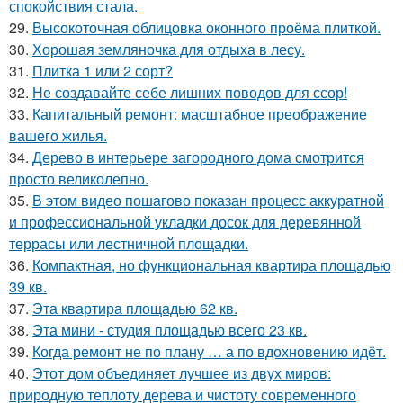
спокойствия стала.
29.
Высокоточная облицовка оконного проёма плиткой.
30.
Хорошая земляночка для отдыха в лесу.
31.
Плитка 1 или 2 сорт?
32.
Не создавайте себе лишних поводов для ссор!
33.
Капитальный ремонт: масштабное преображение
вашего жилья.
34.
Дерево в интерьере загородного дома смотрится
просто великолепно.
35.
В этом видео пошагово показан процесс аккуратной
и профессиональной укладки досок для деревянной
террасы или лестничной площадки.
36.
Компактная, но функциональная квартира площадью
39 кв.
37.
Эта квартира площадью 62 кв.
38.
Эта мини - студия площадью всего 23 кв.
39.
Когда ремонт не по плану … а по вдохновению идёт.
40.
Этот дом объединяет лучшее из двух миров:
природную теплоту дерева и чистоту современного