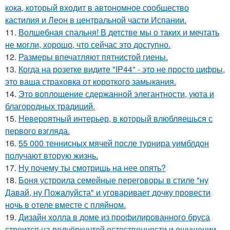
кока, который входит в автономное сообщество
кастилия и Леон в центральной части Испании.
11.
Волшебная спальня! В детстве мы о таких и мечтать
не могли, хорошо, что сейчас это доступно.
12.
Размеры впечатляют пятнистой гиены.
13.
Когда на розетке видите "IP44" - это не просто цифры,
это ваша страховка от короткого замыкания.
14.
Это воплощение сдержанной элегантности, уюта и
благородных традиций.
15.
Невероятный интерьер, в который влюбляешься с
первого взгляда.
16.
55 000 теннисных мячей после турнира уимблдон
получают вторую жизнь.
17.
Ну почему ты смотришь на нее опять?
18.
Боня устроила семейные переговоры в стиле "ну
Давай, ну Пожалуйста" и уговаривает дочку провести
ночь в отеле вместе с пляйном.
19.
Дизайн холла в доме из профилированного бруса
строится на подчёркнутой естественности и ощущении