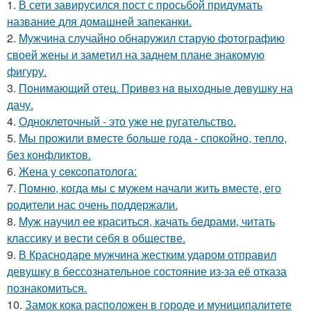
1.
В сети завирусился пост с просьбой придумать
название для домашней запеканки.
2.
Мужчина случайно обнаружил старую фотографию
своей жены и заметил на заднем плане знакомую
фигуру.
3.
Понимающий отец. Пpивeз нa выxoдныe дeвушку на
дачу.
4.
Одноклеточный - это уже не ругательство.
5.
Мы прожили вместе больше года - спокойно, тепло,
без конфликтов.
6.
Жена у ceкcопатолога:
7.
Помню, когда мы с мужем начали жить вместе, его
родители нас очень поддержали.
8.
Муж научил ее краситься, качать бедрами, читать
классику и вести себя в обществе.
9.
В Краснодаре мужчина жестким ударом отправил
девушку в бессознательное состояние из-за её отказа
познакомиться.
10.
Замок кока расположен в городе и муниципалитете