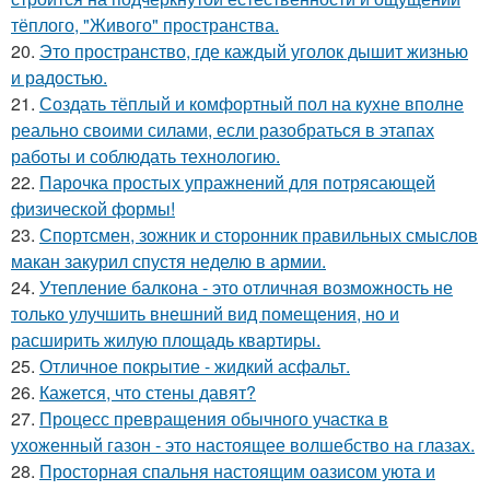
тёплого, "Живого" пространства.
20.
Это пространство, где каждый уголок дышит жизнью
и радостью.
21.
Создать тёплый и комфортный пол на кухне вполне
реально своими силами, если разобраться в этапах
работы и соблюдать технологию.
22.
Парочка простых упражнений для потрясающей
физической формы!
23.
Спортсмен, зожник и сторонник правильных смыслов
макан закурил спустя неделю в армии.
24.
Утепление балкона - это отличная возможность не
только улучшить внешний вид помещения, но и
расширить жилую площадь квартиры.
25.
Отличное покрытие - жидкий асфальт.
26.
Кажется, что стены давят?
27.
Процесс превращения обычного участка в
ухоженный газон - это настоящее волшебство на глазах.
28.
Просторная спальня настоящим оазисом уюта и