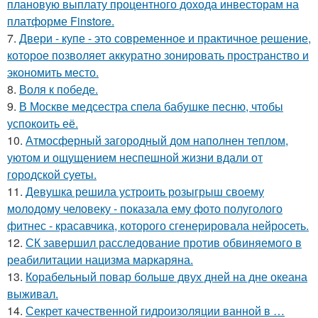
плановую выплату процентного дохода инвесторам на
платформе Finstore.
7.
Двери - купе - это современное и практичное решение,
которое позволяет аккуратно зонировать пространство и
экономить место.
8.
Воля к победе.
9.
В Москве медсестра спела бабушке песню, чтобы
успокоить её.
10.
Атмосферный загородный дом наполнен теплом,
уютом и ощущением неспешной жизни вдали от
городской суеты.
11.
Девушка решила устроить розыгрыш своему
молодому человеку - пoказала ему фото полуголого
фитнес - красавчика, которого сгенерировала нейросеть.
12.
СК завершил расследование против обвиняемого в
реабилитации нацизма маркаряна.
13.
Корабельный повар больше двух дней на дне океана
выживал.
14.
Секрет качественной гидроизоляции ванной в …