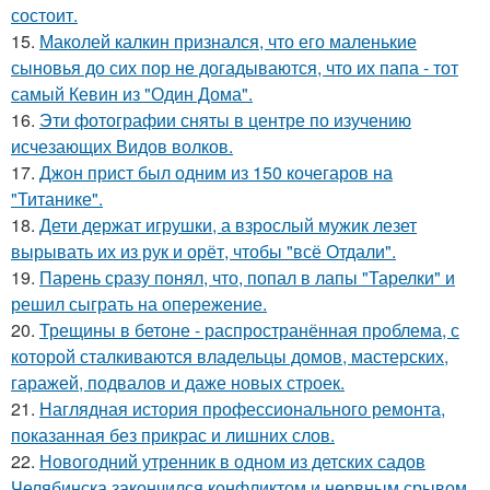
состоит.
15.
Маколей калкин признался, что его маленькие
сыновья до сих пор не догадываются, что их папа - тот
самый Кевин из "Один Дома".
16.
Эти фотографии сняты в центре по изучению
исчезающих Видов волков.
17.
Джон прист был одним из 150 кочегаров на
"Титанике".
18.
Дети держат игрушки, а взрослый мужик лезет
вырывать их из рук и орёт, чтобы "всё Отдали".
19.
Парень сразу понял, что, попал в лапы "Тарелки" и
решил сыграть на опережение.
20.
Трещины в бетоне - распространённая проблема, с
которой сталкиваются владельцы домов, мастерских,
гаражей, подвалов и даже новых строек.
21.
Наглядная история профессионального ремонта,
показанная без прикрас и лишних слов.
22.
Новогодний утренник в одном из детских садов
Челябинска закончился конфликтом и нервным срывом