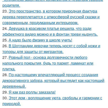
родителя.
23.
Это пространство, в котором природная фактура
дерева переплетается с атмосферой русской сказки и
современным, продуманным интерьером.
24.
Девушка в красивом платье решила, что ради
эффектного видео можно и в фонтан треви нырнуть.
25.
А надо было физику в школе учить!
26.
В Шотландии девочки теперь носят с собой ножи и
топоры для защиты от мигрантов.
27.
Ровный пол - основа долговечности любого
напольного покрытия, будь то паркет, ламинат или
плитка.
28.
По-настоящему впечатляющий процесс создания
декоративного забора, который выглядит как настоящий
деревянный.
29.
Я как раз роллы заказала!
30.
Этот дом - воплощение уюта, свободы и гармонии с
природой.