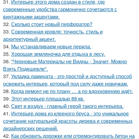
31.
Интерьер этого дома создан в стиле, где
современные удобства гармонично сочетаются с
винтажными акцентами.
32.
Сколько стоит новый перфоратор?
33.
Современная кровля: точность, стиль и
архитектурный акцент.
34.
Мы устанавливаем новые перила.
35.
Хорошая земляночка для отдыха в лесу.
36.
"Черновые Материалы не Видны - Значит, Можно
Взять Подешевле".
37.
Укладка ламината - это простой и доступный способ
освежить интерьер, который под силу даже новичкам.
38.
Когда ремонт не по плану … а по вдохновению идёт.
39.
Этот интерьер площадью 88 кв.
40.
Свет и воздух - главный герой такого интерьера.
41.
Интерьер дома из клееного бруса - это уникальное
сочетание натуральной красоты дерева и современных
дизайнерских решений.
42.
Как обновить дорожки или отремонтировать бетон на