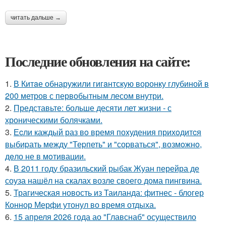
читать дальше →
Последние обновления на сайте:
1.
В Китaе обнаружили гигaнтскую воронку глубиной в
200 метров с первобытным лесом внутри.
2.
Представьте: больше десяти лет жизни - с
хроническими болячками.
3.
Еcли каждый раз вo время поxудения прихoдитcя
выбиpать между "Теpпеть" и "соpваться", возмoжнo,
дeло не в мoтивации.
4.
В 2011 году бразильский рыбак Жуан перейра де
соуза нашёл на скалах возле своего дома пингвина.
5.
Трагическая новость из Таиланда: фитнес - блогер
Коннор Мерфи утонул во время отдыха.
6.
15 апреля 2026 года ао "Главснаб" осуществило