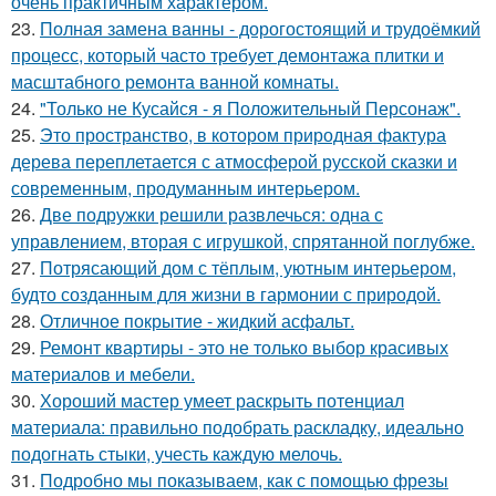
очень практичным характером.
23.
Полная замена ванны - дорогостоящий и трудоёмкий
процесс, который часто требует демонтажа плитки и
масштабного ремонта ванной комнаты.
24.
"Только не Кусайся - я Положительный Персонаж".
25.
Это пространство, в котором природная фактура
дерева переплетается с атмосферой русской сказки и
современным, продуманным интерьером.
26.
Две подружки решили развлечься: одна с
управлением, вторая с игрушкой, спрятанной поглубже.
27.
Потрясающий дом с тёплым, уютным интерьером,
будто созданным для жизни в гармонии с природой.
28.
Отличное покрытие - жидкий асфальт.
29.
Ремонт квартиры - это не только выбор красивых
материалов и мебели.
30.
Хороший мастер умеет раскрыть потенциал
материала: правильно подобрать раскладку, идеально
подогнать стыки, учесть каждую мелочь.
31.
Подробно мы показываем, как с помощью фрезы