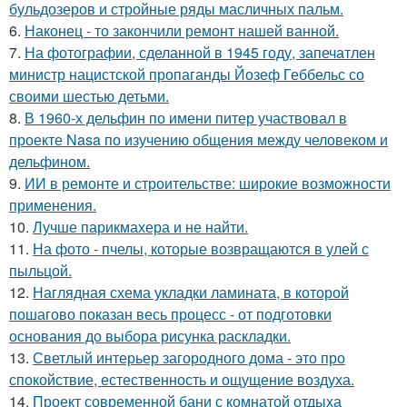
бульдозеров и стройные ряды масличных пальм.
6.
Наконец - то закончили ремонт нашей ванной.
7.
На фотографии, сделанной в 1945 году, запечатлен
министр нацистской пропаганды Йозеф Геббельс со
своими шестью детьми.
8.
В 1960-х дельфин по имени питер участвовал в
проекте Nasa по изучению общения между человеком и
дельфином.
9.
ИИ в ремонте и строительстве: широкие возможности
применения.
10.
Лучше парикмахера и не найти.
11.
На фото - пчелы, которые возвращаются в улей с
пыльцой.
12.
Наглядная схема укладки ламината, в которой
пошагово показан весь процесс - от подготовки
основания до выбора рисунка раскладки.
13.
Светлый интерьер загородного дома - это про
спокойствие, естественность и ощущение воздуха.
14.
Проект современной бани с комнатой отдыха