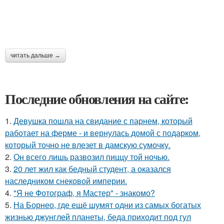
читать дальше →
Последние обновления на сайте:
1.
Девушка пошла на свидание с парнем, который
работает на ферме - и вернулась домой с подарком,
который точно не влезет в дамскую сумочку.
2.
Он всего лишь развозил пиццу той ночью.
3.
20 лет жил как бедный студент, а оказался
наследником снековой империи.
4.
"Я не Фотограф, я Мастер" - знакомо?
5.
На Борнео, где ещё шумят одни из самых богатых
жизнью джунглей планеты, беда приходит под гул