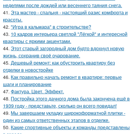
неделями после дождей или весеннего таяния снега.
41.
Эта мастер - спальня - настоящий оазис комфорта и
красоты.
42.
"Игра в кальмара" в строительстве?
43.
10 кадров интерьера светлой "Лёгкой" и интересной
квартиры с яркими акцентами.
44.
Этот старый загородный дом будто вдохнул новую
жизнь, сохранив своё очарование.
45.
Дешевый ремонт: как обустроить квартиру без
отделки в новостройке
46.
Как правильно начать ремонт в квартире: первые
шаги и планирование
47.
Фактура. Цвет. Эффект.
48.
Постройка этого дачного дома была закончена ещё в
1939 году - представьте, сколько он всего повидал!
49.
Мы завершаем укладку широкоформатной плитки -
один из самых ответственных этапов в отделке.
50.
Какие спортивные объекты и команды представлены