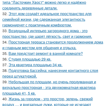
типа "Ласточкин Хвост" можно легко и надёжно
соединять деревянные детали.
32.
Этот дом создаёт идеальное пространство для
семейной жизни, где сдержанная элегантность
гармонирует с практичным комфортом.
33.
Воздушный интерьер загородного дома - это
пространство, где царят лёгкость, свет и гармония.
34.
Просторная терраса становится продолжением дома
и главным местом для общения и отдыха.
35.
Вам предстоит ремонт в ванной комнате?
36.
Студия площадью 29 кв.
37.
Эта квартира площадью 34 кв.
38.
Подготовка бассейна: нанесение контактного слоя
перед штукатуркой.
39.
Небольшая по площади, но очень продуманная и
визуально просторная - эта двухкомнатная квартира
площадью 41, 5 кв.
40.
Жизнь за городом - это простор, зелень, свежий
воздух … и внезапные лужи, которые не исчезают