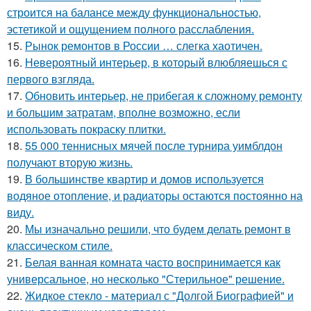
строится на балансе между функциональностью,
эстетикой и ощущением полного расслабления.
15.
Рынок ремонтов в России … слегка хаотичен.
16.
Невероятный интерьер, в который влюбляешься с
первого взгляда.
17.
Обновить интерьер, не прибегая к сложному ремонту
и большим затратам, вполне возможно, если
использовать покраску плитки.
18.
55 000 теннисных мячей после турнира уимблдон
получают вторую жизнь.
19.
В большинстве квартир и домов используется
водяное отопление, и радиаторы остаются постоянно на
виду.
20.
Мы изначально решили, что будем делать ремонт в
классическом стиле.
21.
Белая ванная комната часто воспринимается как
универсальное, но несколько "Стерильное" решение.
22.
Жидкое стекло - материал с "Долгой Биографией" и