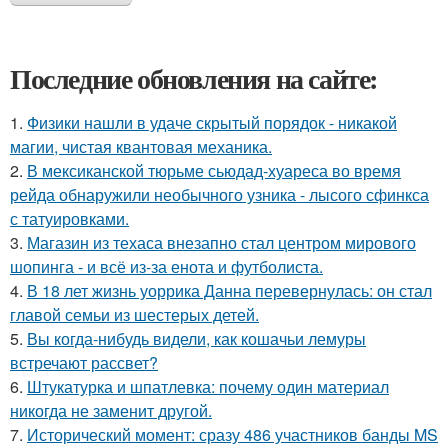
Последние обновления на сайте:
1.
Физики нашли в удаче скрытый порядок - никакой
магии, чистая квантовая механика.
2.
В мексиканской тюрьме сьюдад-хуареса во время
рейда обнаружили необычного узника - лысого сфинкса
с татуировками.
3.
Магазин из техаса внезапно стал центром мирового
шопинга - и всё из-за енота и футболиста.
4.
В 18 лет жизнь уоррика Данна перевернулась: он стал
главой семьи из шестерых детей.
5.
Вы когда-нибудь видели, как кошачьи лемуры
встречают рассвет?
6.
Штукатурка и шпатлевка: почему один материал
никогда не заменит другой.
7.
Исторический момент: сразу 486 участников банды MS