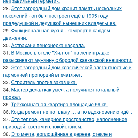
неправильный герметик.
28.
Этот загородный дом хранит память нескольких
поколений - он был построен ещё в 1905 году
прадедушкой и дедушкой нынешних владельцев.
29.
Функциональная кухня - комфорт в каждом
движении.
30.
Астрахани пенсонерка насрала.
31.
В Москве в отеле "Хилтон" на ленинградке
разыскивают мужчину с бородой кавказской внешности.
32.
Этот загородный дом классической элегантностью и
гармонией пропорций впечатляет.
33.
Строитель против заказчика.
34.
Мастер делал как умел, а получился тотальный
провал.
35.
Трёхкомнатная квартира площадью 99 кв.
36.
Когда ремонт не по плану … а по вдохновению идёт.
37.
Это тёплое, камерное пространство, наполненное
природой, светом и спокойствием.
38.
Это мечта, воплощённая в дереве, стекле и