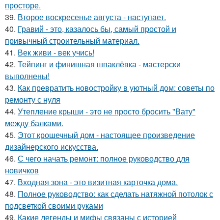
просторе.
39.
Второе воскресенье августа - наступает.
40.
Гравий - это, казалось бы, самый простой и
привычный строительный материал.
41.
Век живи - век учись!
42.
Тейпинг и финишная шпаклёвка - мастерски
выполнены!
43.
Как превратить новостройку в уютный дом: советы по
ремонту с нуля
44.
Утепление крыши - это не просто бросить "Вату"
между балками.
45.
Этот крошечный дом - настоящее произведение
дизайнерского искусства.
46.
С чего начать ремонт: полное руководство для
новичков
47.
Входная зона - это визитная карточка дома.
48.
Полное руководство: как сделать натяжной потолок с
подсветкой своими руками
49.
Какие легенды и мифы связаны с историей