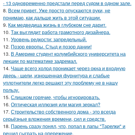
- 13 одновременно предстали перед судом в одном зале.
8.
Всем привет. Уже просто опускаются руки, не
понимаю, как дальше жить в этой ситуации.
9.
Как медведица жизнь в глубоком сне дарит.
10.
Так выглядит работа грамотного дизайнера.
11.
Уровень редкости: запредельный.
12.
Позор европы. Стыд и позор дании!
13.
В Америке студент колумбийского университета на
лекции по математике задремал.
14.
Чаще всего холод проникает через окна и входную
дверь - щели, изношенная фурнитура и слабые
уплотнители легко решают эту проблему не в нашу
пользу.
15.
Слишком горячие, чтобы игнорировать.
16.
Оптическая иллюзия или магия зеркал?
17.
Строительство собственного дома - это всегда
серьёзные вложения времени, сил и средств.
18.
Парень сразу понял, что, попал в лапы "Тарелки" и
решил сыграть на опережение.