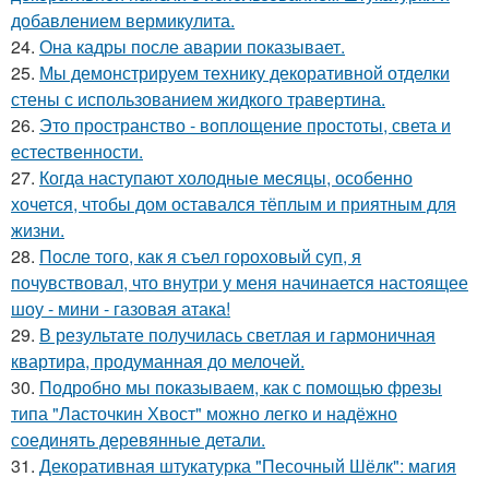
добавлением вермикулита.
24.
Она кадры после аварии показывает.
25.
Мы демонстрируем технику декоративной отделки
стены с использованием жидкого травертина.
26.
Это пространство - воплощение простоты, света и
естественности.
27.
Когда наступают холодные месяцы, особенно
хочется, чтобы дом оставался тёплым и приятным для
жизни.
28.
После того, как я съел гороховый суп, я
почувствовал, что внутри у меня начинается настоящее
шоу - мини - газовая атака!
29.
В результате получилась светлая и гармоничная
квартира, продуманная до мелочей.
30.
Подробно мы показываем, как с помощью фрезы
типа "Ласточкин Хвост" можно легко и надёжно
соединять деревянные детали.
31.
Декоративная штукатурка "Песочный Шёлк": магия