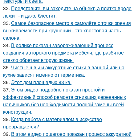
текстуры и света.
32.
Представьте: вы заходите на объект, а плитка вроде
лежит - и даже блестит.
33.
Самое безопасное место в самолёте с точки зрения
выживаемости при крушении - это хвостовая часть
салона.
34.
В ролике показан завораживающий процесс
создания авторского предмета мебели, где разбитое
стекло обретает вторую жизнь.
35.
Чистые швы и аккуратные стыки в ванной или на
кухне зависят именно от герметика.
36.
Этот дом площадью 83 кв.
37.
Этом видео подробно показан простой и
эффективный способ ремонта сгнивших деревянных
наличников без необходимости полной замены всей
конструкции.
38.
Когда работа с материалом в искусство
превращается?
39.
В этом видео пошагово показан процесс аккуратной