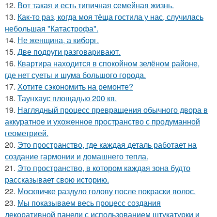
12.
Вот такая и есть типичная семейная жизнь.
13.
Как-то раз, когда моя тёща гостила у нас, случилась
небольшая "Катастрофа".
14.
Не женщина, а киборг.
15.
Две подруги разговаривают.
16.
Квартира находится в спокойном зелёном районе,
где нет суеты и шума большого города.
17.
Хотите сэкономить на ремонте?
18.
Таунхаус площадью 200 кв.
19.
Наглядный процесс превращения обычного двора в
аккуратное и ухоженное пространство с продуманной
геометрией.
20.
Это пространство, где каждая деталь работает на
создание гармонии и домашнего тепла.
21.
Это пространство, в котором каждая зона будто
рассказывает свою историю.
22.
Москвичке раздуло голову после покраски волос.
23.
Мы показываем весь процесс создания
декоративной панели с использованием штукатурки и