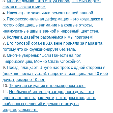
3.
Многие думают, что статуя свободы в Нью-йорке -
самая высокая в мире.
4.
Наконец - то закончили ремонт нашей ванной.
5.
Профессиональная деформация - это когда даже в
гостях обращаешь внимание на кривые откосы,
неаккуратные швы в ванной и неровный цвет стен.
6.
Коллеги, давайте разомнёмся и мы поиграем!
7.
Его половой орган в XIX веке приняли за паразита,
потому что он функционирует без тела.
8.
Многие уверены: "Если Нанести на пол
Гидроизоляцию, Можно Спать Спокойно".
9.
Поезд, плацкарт. В купе нас трое: с одной стороны я
(верхняя полка пустая), напротив - женщина лет 40 и её
дочь, примерно 10 лет.
10.
Типичная ситуация в тренажерном зале.
11.
Необычный интерьер загородного дома - это
пространство с характером, в котором отходят от
шаблонных решений и делают ставку на
индивидуальность.