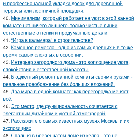
и профессиональной укладки досок для деревянной
террасы или лестничной площадки.
40.
Минимализм, который работает на уют: в этой ванной
комнате нет ничего лишнего, только чистые линии,
естественные оттенки и продуманные детали.
41.
"Игра в кальмара" в строительстве?
42.
Каменное ремесло - одно из самых древних и в то же
время самых сложных в освоении.
43.
Интерьер загородного дома - это воплощение уюта,
спокойствия и естественной красоты.
44.
Бюджетный ремонт ванной комнаты своими руками -
реальное преображение без больших вложений.
45.
Два мира в одной комнате: как перегородка меняет
всё.
46.
Это место, где функциональность сочетается с
элегантным дизайном и уютной атмосферой.
47.
Расскажите о самых известных музеях Москвы и их
экспозициях
48.
Спальня в бревенчатом доме из кедра - это не