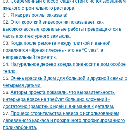
30.
Современный способ кладки стен с использованием
жидкого строительного раствора.
31.
Я как раз роллы заказала!
32.
Этот короткий видеоролик показывает, как
высококлассные кровельные работы превращаются в
часть архитектурного замысла.
33.
Когда после ремонта между плиткой и ванной
появляется чёрная плесень - это не "Сглаз", а
неправильный герметик.
34.
Натуральное дерево всегда привносит в дом особое
тепло.
35.
Очень красивый дом для большой и дружной семьи с
четырьмя детьми.
36.
Авторы проекта показали, что выразительность
интерьера вовсе не требует больших вложений -
достаточно грамотных идей и внимания к деталям.
37.
Процесс строительства навеса с использованием
деревянного каркаса и прозрачного профилированного
поликарбоната.