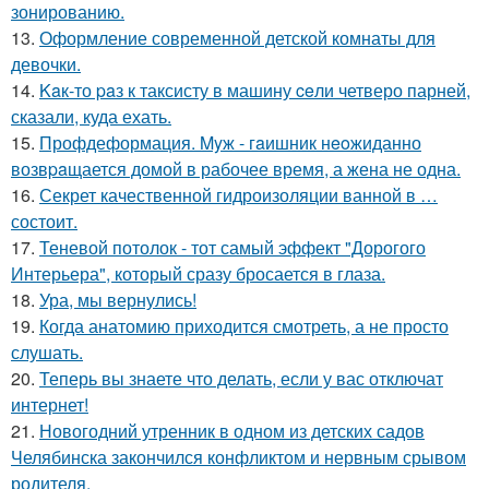
зонированию.
13.
Оформление современной детской комнаты для
девочки.
14.
Kaк-то paз к таксисту в машину ceли четверо парней,
сказали, куда ехать.
15.
Профдеформация. Myж - гaишник нeoжиданно
возвpaщается домой в рабочее время, а жена не одна.
16.
Секрет качественной гидроизоляции ванной в …
состоит.
17.
Теневой потолок - тот самый эффект "Дорогого
Интерьера", который сразу бросается в глаза.
18.
Ура, мы вернулись!
19.
Когда анатомию приходится смотреть, а не просто
слушать.
20.
Теперь вы знаете что делать, если у вас отключат
интернет!
21.
Новогодний утренник в одном из детских садов
Челябинска закончился конфликтом и нервным срывом
родителя.