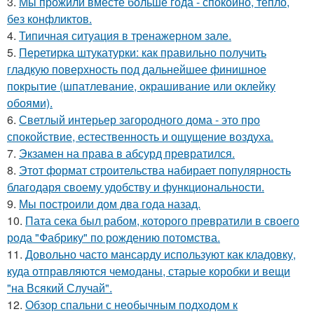
3.
Мы прожили вместе больше года - спокойно, тепло,
без конфликтов.
4.
Типичная ситуация в тренажерном зале.
5.
Перетирка штукатурки: как правильно получить
гладкую поверхность под дальнейшее финишное
покрытие (шпатлевание, окрашивание или оклейку
обоями).
6.
Светлый интерьер загородного дома - это про
спокойствие, естественность и ощущение воздуха.
7.
Экзамен на права в абсурд превратился.
8.
Этот формат строительства набирает популярность
благодаря своему удобству и функциональности.
9.
Мы построили дом два года назад.
10.
Пата сека был рабом, которого превратили в своего
рода "Фабрику" по рождению потомства.
11.
Довольно часто мансарду используют как кладовку,
куда отправляются чемоданы, старые коробки и вещи
"на Всякий Случай".
12.
Обзор спальни с необычным подходом к