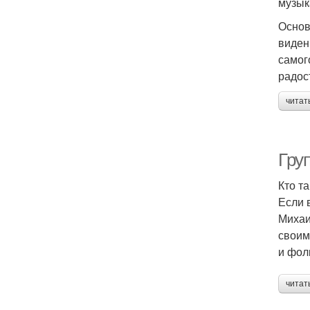
музык
Основ
виден
самог
радос
читат
Гру
Кто т
Если 
Михаи
своим
и фол
читат