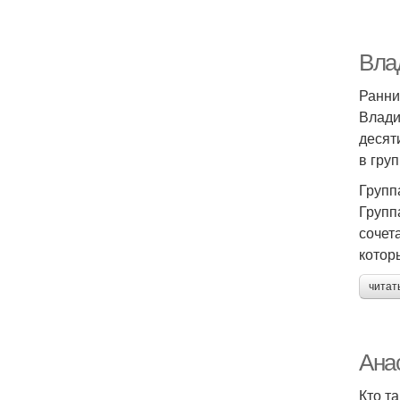
Вла
Ранни
Влади
десят
в гру
Групп
Групп
сочет
котор
читат
Ана
Кто т