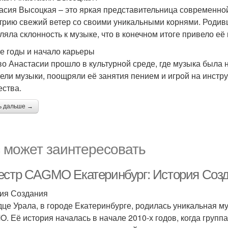
асия Высоцкая – это яркая представительница современно
трию свежий ветер со своими уникальными корнями. Родивш
ляла склонность к музыке, что в конечном итоге привело её
е годы и начало карьеры
во Анастасии прошло в культурной среде, где музыка была 
ели музыки, поощряли её занятия пением и игрой на инстру
ества.
ь дальше →
 может заинтересовать
естр CAGMO Екатеринбург: История Соз
ия Создания
дце Урала, в городе Екатеринбурге, родилась уникальная м
. Её история началась в начале 2010-х годов, когда гру