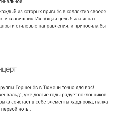
гинальное.
каждый из которых привнёс в коллектив своёое
ик, и клавишник. Их общая цель была ясна с
жанры и стилевые направления, и приносила бы
нцерт
группы Горшенёв в Тюмени точно для вас!
енвальд", уже долгие годы радует поклонников
ыка сочетает в себе элементы хард-рока, панка
 первой ноты.