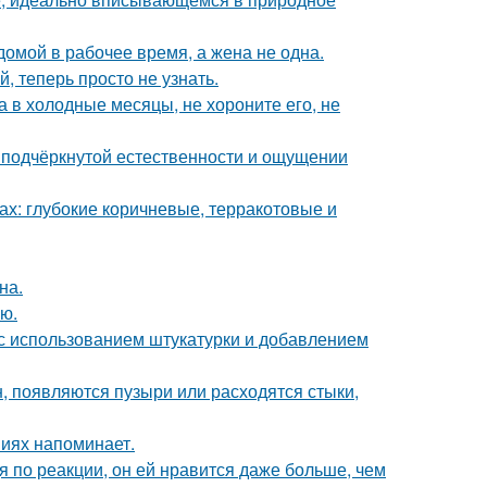
мой в рабочее время, а жена не одна.
 теперь просто не узнать.
а в холодные месяцы, не хороните его, не
 подчёркнутой естественности и ощущении
х: глубокие коричневые, терракотовые и
на.
ю.
с использованием штукатурки и добавлением
н, появляются пузыри или расходятся стыки,
ниях напоминает.
я по реакции, он ей нравится даже больше, чем