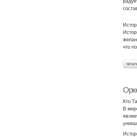
радуе
соста
Истор
Истор
желан
что п
читат
Орк
Кто Т
В мир
являе
уника
Истор