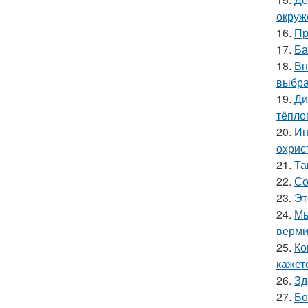
окруж
16.
Пр
17.
Ба
18.
Вн
выбра
19.
Ди
тёпло
20.
Ин
охрис
21.
Та
22.
Со
23.
Эт
24.
Мы
верми
25.
Ко
кажет
26.
Зд
27.
Бо