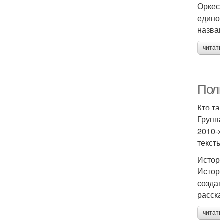
Оркес
едино
назва
читат
Пол
Кто т
Групп
2010-
текст
Истор
Истор
созда
расск
читат