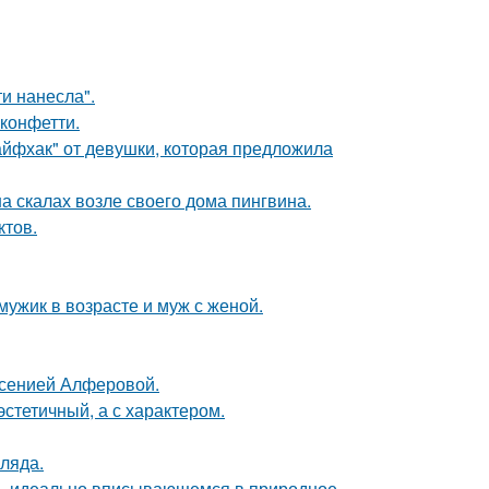
и нанесла".
 конфетти.
йфхак" от девушки, которая предложила
а скалах возле своего дома пингвина.
ктов.
мужик в возрасте и муж с женой.
Ксенией Алферовой.
эстетичный, а с характером.
ляда.
е, идеально вписывающемся в природное