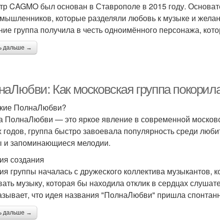
тр CAGMO был основан в Ставрополе в 2015 году. Основат
мышленников, которые разделяли любовь к музыке и желани
ние группа получила в честь одноимённого персонажа, кото
ь дальше →
наЛюбви: Как московская группа покорил
акие ПолнаЛюбви?
а ПолнаЛюбви — это яркое явление в современной московс
х годов, группа быстро завоевала популярность среди любит
ы и запоминающиеся мелодии.
ия создания
ия группы началась с дружеского коллектива музыкантов, 
вать музыку, которая бы находила отклик в сердцах слушат
азывает, что идея названия "ПолнаЛюбви" пришла спонтанно
ь дальше →