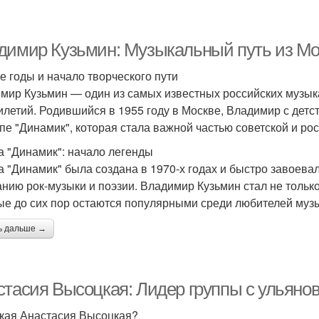
димир Кузьмин: Музыкальный путь из Мо
е годы и начало творческого пути
мир Кузьмин — один из самых известных российских музыка
илетий. Родившийся в 1955 году в Москве, Владимир с детст
ппе "Динамик", которая стала важной частью советской и р
а "Динамик": начало легенды
а "Динамик" была создана в 1970-х годах и быстро завоева
анию рок-музыки и поэзии. Владимир Кузьмин стал не только
ые до сих пор остаются популярными среди любителей муз
ь дальше →
стасия Высоцкая: Лидер группы с ульяно
акая Анастасия Высоцкая?