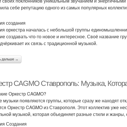
т своих поклонников уникальным звучанием и энергичными 
вила себе репутацию одного из самых популярных коллекти
ия создания
ия оркестра началась с небольшой группы единомышленник
ие создавать что-то новое и интересное. Своё название гру
одчёркивает их связь с традиционной музыкой.
ь дальше →
естр CAGMO Ставрополь: Музыка, Котор
акие Оркестр CAGMO?
е музыки появляются группы, которые сразу же находят отк
тся Оркестр CAGMO из Ставрополя. Этот коллектив уже нес
льной музыкой, которая объединяет разные стили и жанры, 
ия Создания