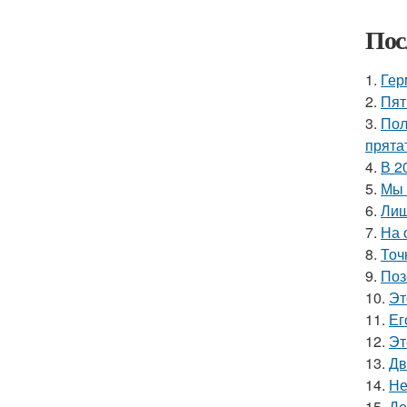
Пос
1.
Гер
2.
Пят
3.
Пол
прята
4.
В 2
5.
Мы 
6.
Лиш
7.
На 
8.
Точ
9.
Поз
10.
Эт
11.
Ег
12.
Эт
13.
Дв
14.
Не
15.
Де