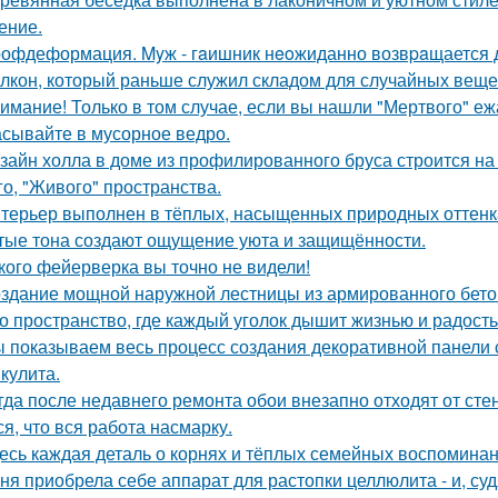
ение.
офдеформация. Myж - гaишник нeoжиданно возвpaщается до
лкон, который раньше служил складом для случайных вещей,
имание! Только в том случае, если вы нашли "Мертвого" еж
сывайте в мусорное ведро.
зайн холла в доме из профилированного бруса строится на
го, "Живого" пространства.
терьер выполнен в тёплых, насыщенных природных оттенка
тые тона создают ощущение уюта и защищённости.
кого фейерверка вы точно не видели!
здание мощной наружной лестницы из армированного бето
о пространство, где каждый уголок дышит жизнью и радость
 показываем весь процесс создания декоративной панели 
кулита.
гда после недавнего ремонта обои внезапно отходят от сте
ся, что вся работа насмарку.
есь каждая деталь о корнях и тёплых семейных воспомина
ня приобрела себе аппарат для растопки целлюлита - и, суд