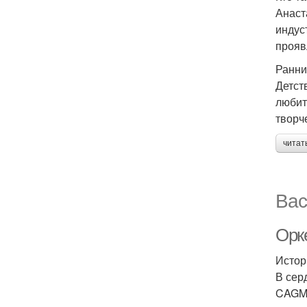
Анаст
индус
прояв
Ранни
Детст
любит
творч
читат
Вас
Орк
Истор
В сер
CAGMO