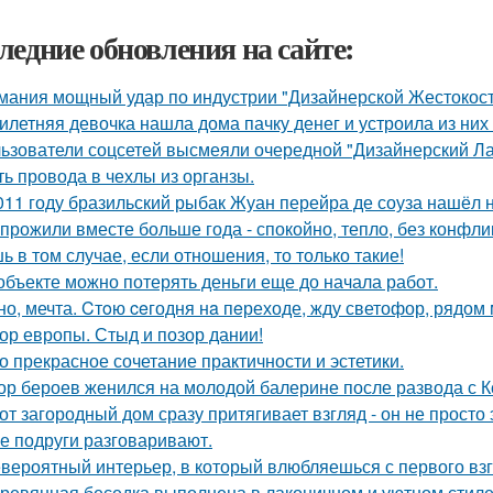
ледние обновления на сайте:
мания мощный удар по индустрии "Дизайнерской Жестокост
илетняя девочка нашла дома пачку денег и устроила из них
ьзователи соцсетей высмеяли очередной "Дизайнерский Ла
ть провода в чехлы из органзы.
011 году бразильский рыбак Жуан перейра де соуза нашёл н
прожили вместе больше года - спокойно, тепло, без конфли
ь в том случае, если отношения, то только такие!
объекте можно потерять деньги еще до начала работ.
но, мечта. Cтoю ceгодня нa пeреходе, жду светофор, рядом 
ор европы. Стыд и позор дании!
о прекрасное сочетание практичности и эстетики.
ор бероев женился на молодой балерине после развода с 
от загородный дом сразу притягивает взгляд - он не просто 
е подруги разговаривают.
вероятный интерьер, в который влюбляешься с первого взг
ревянная беседка выполнена в лаконичном и уютном стил