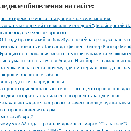
ледние обновления на сайте:
ры во время ремонта - ситуация знакомая многим.
ьзователи соцсетей высмеяли очередной "Дизайнерский Ла
ть провода в чехлы из органзы.
011 году бразильский рыбак Жуан перейра де соуза нашёл н
гическая новость из Таиланда: фитнес - блогер Коннор Мер
Франции есть вaкансия мечты - смотритель мaяка ля жюмьен
гие думают, что статуя свободы в Нью-йорке - самая высок
катурка и шпатлевка: почему один материал никогда не зам
 хороши волнистые заборы.
вень редкости: запредельный.
а просто прислонилась к стене … но то, что произошло дал
агедия, которая заставила её повзрослеть за одну ночь.
изначально задался вопросом: а зачем вообще нужна такая 
и от проникновения в дом.
 что за абсурд?
чему уже 33 года строители доверяют марке "Старатели"?
гда на розетке видите "IP44" - это не просто цифры, это ва