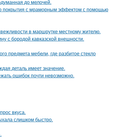
одуманная до мелочей.
ого покрытия с мраморным эффектом с помощью
к вежливости в маршрутке местному жителю.
ину с бородой кавказской внешности.
го предмета мебели, где разбитое стекло
ждая деталь имеет значение.
ежать ошибок почти невозможно.
прос вкуса.
сыхала слишком быстро.
.