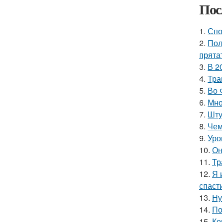
Пос
1.
Спо
2.
Пол
прята
3.
В 2
4.
Тра
5.
Во 
6.
Мно
7.
Шту
8.
Чем
9.
Уро
10.
Он
11.
Тр
12.
Я 
спаст
13.
Ну
14.
По
15.
Ко