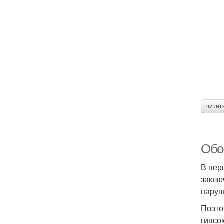
читат
Обои
В пер
заклю
наруш
Поэто
гипсо