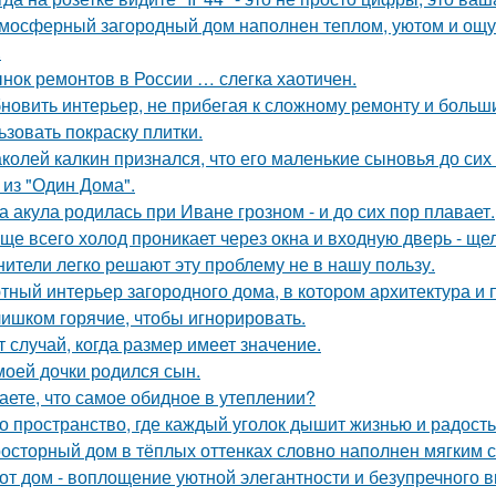
мосферный загородный дом наполнен теплом, уютом и ощу
.
нок ремонтов в России … слегка хаотичен.
новить интерьер, не прибегая к сложному ремонту и больш
ьзовать покраску плитки.
колей калкин признался, что его маленькие сыновья до сих 
 из "Один Дома".
а акула родилась при Иване грозном - и до сих пор плавает.
ще всего холод проникает через окна и входную дверь - щ
нители легко решают эту проблему не в нашу пользу.
тный интерьер загородного дома, в котором архитектура и
ишком горячие, чтобы игнорировать.
т случай, когда размер имеет значение.
моей дочки родился сын.
аете, что самое обидное в утеплении?
о пространство, где каждый уголок дышит жизнью и радость
осторный дом в тёплых оттенках словно наполнен мягким 
от дом - воплощение уютной элегантности и безупречного в