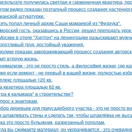
результате получилась светлая и гармоничная квартира, пр
этом видео показан поэтапный процесс создания настенн
ианской штукатурки.
сеть попал личный архив Саши мамаевой из "Физрука".
морский гость, оказавшись в России, решил преподать уро
Москве в отеле "Хилтон" на ленинградке разыскивают мужч
опотливый труд, достойный уважения.
ролике показан завораживающий процесс создания авторско
ает вторую жизнь.
нимализм - это не просто стиль, а философия жизни, где ка
же если ремонт - не первый в вашей жизни, полностью изб
плекс площадью 120 кв.
а квартира площадью 62 кв.
гра в кальмара" в строительстве?
прос к знактокам.
бор деревьев для приусадебного участка - это не просто во
к шпаклевать стены и сделать так, чтобы шпаклёвка не вы
ка это просто булыжник, разрезанный пополам.
гда вы сжимаете материал, он укорачивается - это очевидно