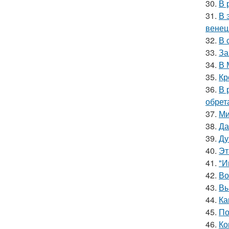
30.
В 
31.
В 
венец
32.
В 
33.
За
34.
В 
35.
Кр
36.
В 
обрет
37.
Ми
38.
Да
39.
Ду
40.
Эт
41.
"И
42.
Во
43.
Вы
44.
Ка
45.
По
46.
Ко