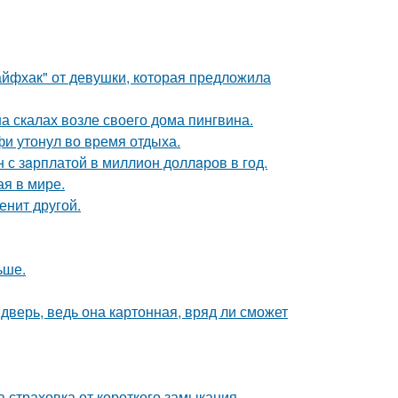
йфхак" от девушки, которая предложила
а скалах возле своего дома пингвина.
фи утонул во время отдыха.
 с зaрплатой в миллион доллaров в год.
ая в мире.
енит другой.
ьше.
дверь, ведь она картонная, вряд ли сможет
ша страховка от короткого замыкания.