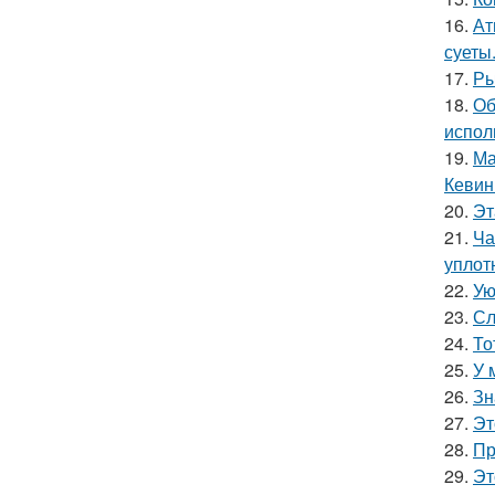
16.
Ат
суеты
17.
Ры
18.
Об
испол
19.
Ма
Кевин
20.
Эт
21.
Ча
уплот
22.
Ую
23.
Сл
24.
То
25.
У 
26.
Зн
27.
Эт
28.
Пр
29.
Эт