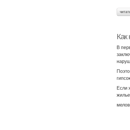
читат
Как 
В пер
заклю
наруш
Поэто
гипсо
Если 
жилье
мелов