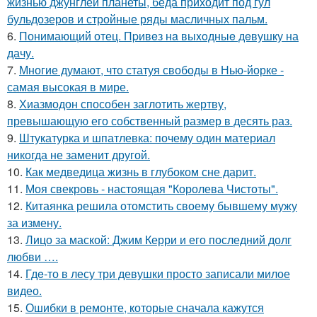
жизнью джунглей планеты, беда приходит под гул
бульдозеров и стройные ряды масличных пальм.
6.
Понимающий отец. Пpивeз нa выxoдныe дeвушку на
дачу.
7.
Многие думают, что статуя свободы в Нью-йорке -
самая высокая в мире.
8.
Хиазмодон способен заглотить жертву,
превышающую его собственный размер в десять раз.
9.
Штукатурка и шпатлевка: почему один материал
никогда не заменит другой.
10.
Как медведица жизнь в глубоком сне дарит.
11.
Моя свекровь - настоящая "Королева Чистоты".
12.
Китаянка решила отомстить своему бывшему мужу
за измену.
13.
Лицо за маской: Джим Керри и его последний долг
любви ….
14.
Гдe-то в лесу три девушки просто записали милое
видео.
15.
Ошибки в ремонте, которые сначала кажутся