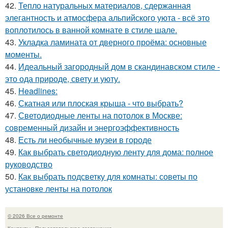
42.
Тепло натуральных материалов, сдержанная
элегантность и атмосфера альпийского уюта - всё это
воплотилось в ванной комнате в стиле шале.
43.
Укладка ламината от дверного проёма: основные
моменты.
44.
Идеальный загородный дом в скандинавском стиле -
это ода природе, свету и уюту.
45.
Headlines:
46.
Скатная или плоская крыша - что выбрать?
47.
Светодиодные ленты на потолок в Москве:
современный дизайн и энергоэффективность
48.
Есть ли необычные музеи в городе
49.
Как выбрать светодиодную ленту для дома: полное
руководство
50.
Как выбрать подсветку для комнаты: советы по
установке ленты на потолок
© 2026 Все о ремонте