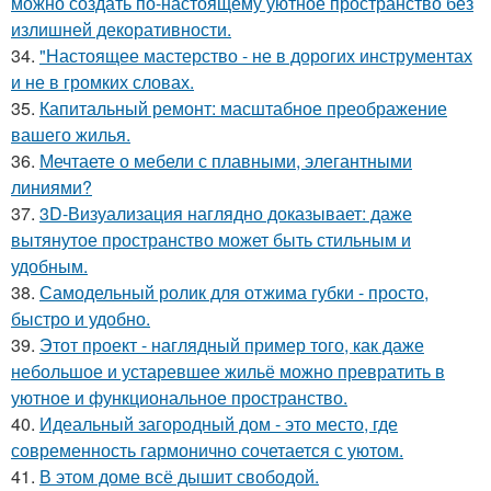
можно создать по-настоящему уютное пространство без
излишней декоративности.
34.
"Настоящее мастерство - не в дорогих инструментах
и не в громких словах.
35.
Капитальный ремонт: масштабное преображение
вашего жилья.
36.
Мечтаете о мебели с плавными, элегантными
линиями?
37.
3D-Визуализация наглядно доказывает: даже
вытянутое пространство может быть стильным и
удобным.
38.
Самодельный ролик для отжима губки - просто,
быстро и удобно.
39.
Этот проект - наглядный пример того, как даже
небольшое и устаревшее жильё можно превратить в
уютное и функциональное пространство.
40.
Идеальный загородный дом - это место, где
современность гармонично сочетается с уютом.
41.
В этом доме всё дышит свободой.