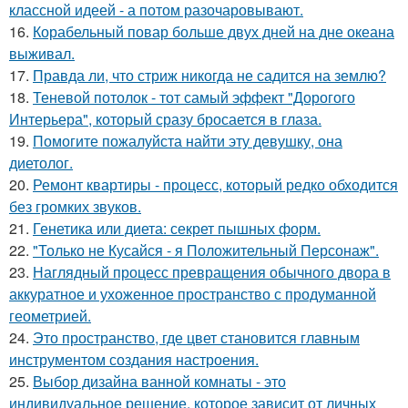
классной идеей - а потом разочаровывают.
16.
Корабельный повар больше двух дней на дне океана
выживал.
17.
Правда ли, что стриж никогда не садится на землю?
18.
Теневой потолок - тот самый эффект "Дорогого
Интерьера", который сразу бросается в глаза.
19.
Помогите пожалуйста найти эту девушку, она
диетолог.
20.
Ремонт квартиры - процесс, который редко обходится
без громких звуков.
21.
Генетика или диета: секрет пышных форм.
22.
"Только не Кусайся - я Положительный Персонаж".
23.
Наглядный процесс превращения обычного двора в
аккуратное и ухоженное пространство с продуманной
геометрией.
24.
Это пространство, где цвет становится главным
инструментом создания настроения.
25.
Выбор дизайна ванной комнаты - это
индивидуальное решение, которое зависит от личных