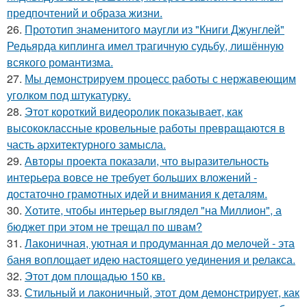
предпочтений и образа жизни.
26.
Прототип знаменитого маугли из "Книги Джунглей"
Редьярда киплинга имел трагичную судьбу, лишённую
всякого романтизма.
27.
Мы демонстрируем процесс работы с нержавеющим
уголком под штукатурку.
28.
Этот короткий видеоролик показывает, как
высококлассные кровельные работы превращаются в
часть архитектурного замысла.
29.
Авторы проекта показали, что выразительность
интерьера вовсе не требует больших вложений -
достаточно грамотных идей и внимания к деталям.
30.
Хотите, чтобы интерьер выглядел "на Миллион", а
бюджет при этом не трещал по швам?
31.
Лаконичная, уютная и продуманная до мелочей - эта
баня воплощает идею настоящего уединения и релакса.
32.
Этот дом площадью 150 кв.
33.
Стильный и лаконичный, этот дом демонстрирует, как