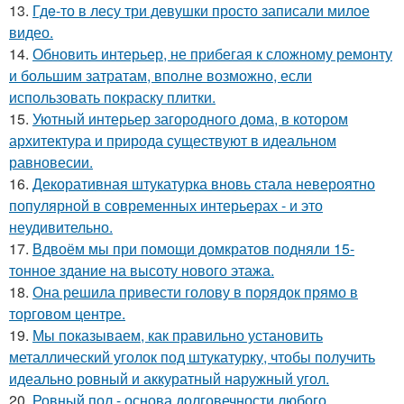
13.
Гдe-то в лесу три девушки просто записали милое
видео.
14.
Обновить интерьер, не прибегая к сложному ремонту
и большим затратам, вполне возможно, если
использовать покраску плитки.
15.
Уютный интерьер загородного дома, в котором
архитектура и природа существуют в идеальном
равновесии.
16.
Декоративная штукатурка вновь стала невероятно
популярной в современных интерьерах - и это
неудивительно.
17.
Вдвоём мы при помощи домкратов подняли 15-
тонное здание на высоту нового этажа.
18.
Она решила привести голову в порядок прямо в
торговом центре.
19.
Мы показываем, как правильно установить
металлический уголок под штукатурку, чтобы получить
идеально ровный и аккуратный наружный угол.
20.
Ровный пол - основа долговечности любого