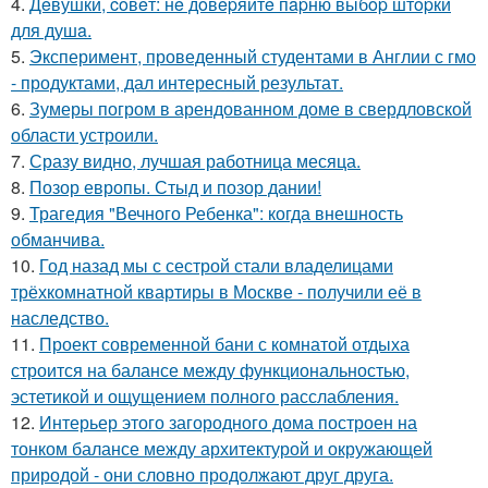
4.
Дeвушки, coвeт: нe дoвepяйтe пapню выбop штopки
для душa.
5.
Эксперимент, проведенный студентами в Англии с гмо
- продуктами, дал интересный результат.
6.
Зумеры погром в арендованном доме в свердловской
области устроили.
7.
Сразу видно, лучшая работница месяца.
8.
Позор европы. Стыд и позор дании!
9.
Трагедия "Вечного Ребенка": когда внешность
обманчива.
10.
Год назад мы с сестрой стали владелицами
трёхкомнатной квартиры в Москве - получили её в
наследство.
11.
Проект современной бани с комнатой отдыха
строится на балансе между функциональностью,
эстетикой и ощущением полного расслабления.
12.
Интерьер этого загородного дома построен на
тонком балансе между архитектурой и окружающей
природой - они словно продолжают друг друга.