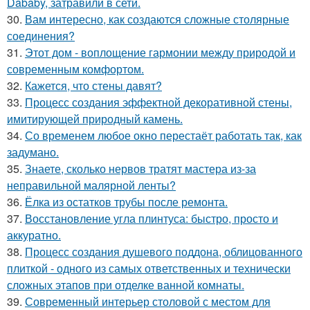
Dababy, затравили в сети.
30.
Вам интересно, как создаются сложные столярные
соединения?
31.
Этот дом - воплощение гармонии между природой и
современным комфортом.
32.
Кажется, что стены давят?
33.
Процесс создания эффектной декоративной стены,
имитирующей природный камень.
34.
Со временем любое окно перестаёт работать так, как
задумано.
35.
Знаете, сколько нервов тратят мастера из-за
неправильной малярной ленты?
36.
Ёлка из остатков трубы после ремонта.
37.
Восстановление угла плинтуса: быстро, просто и
аккуратно.
38.
Процесс создания душевого поддона, облицованного
плиткой - одного из самых ответственных и технически
сложных этапов при отделке ванной комнаты.
39.
Современный интерьер столовой с местом для