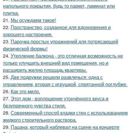
напольного покрытия, будь то паркет, ламинат или
плитка.
21.
Мы осуждаем такое!
22.
Пространство, созданное для вдохновения и
хорошего настроения.
23.
Парочка простых упражнений для потрясающей
физической формы!
24.
Утепление балкона - это отличная возможность не
только улучшить внешний вид помещения, но и
расширить жилую площадь квартиры.
25.
Две подружки решили развлечься: одна с
управлением, вторая с игрушкой, спрятанной поглубже.
26.
Как это мило.
27.
Этот дом - воплощение утончённого вкуса и
безупречного чувства стиля.
28.
Современный способ кладки стен с использованием
жидкого строительного раствора.
29.
Пацана, который наблевал на сцене на концерте