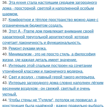
36.
Эта кухня стала настоящим сердцем загородного
дома - просторной, светлой и наполненной особым
шармом.
37.
Комфортное и тёплое пространство можно даже с
ограниченным бюджетом создать.
38.
Этот A - Frame дом привлекает внимание своей
характерной треугольной архитектурой, которая
сочетает лаконичность и функциональность.
39.
Ремонт руками мужа.
40.
Минимализм - это не просто стиль, а философия
жизни, где каждая деталь имеет значение.
41.
Интерьер этой спальни построен на сочетании
утончённой классики и лаконичного модерна.
42.
Свет и воздух - главный герой такого интерьера.
43.
Интерьер загородного дома словно наполнен лёгким
весенним воздухом - он свежий, светлый и очень
уютный.
44.
Чтобы стены не "Гуляли", потолок не провисал, а
конструкция была надёжной - важно правильно выбрать