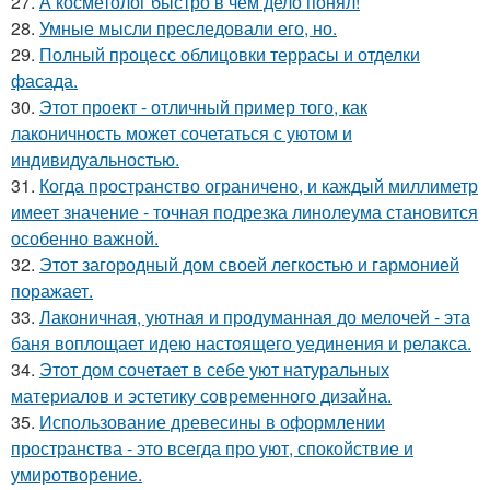
27.
А косметолог быстро в чем дело понял!
28.
Умные мысли преследовали его, но.
29.
Полный процесс облицовки террасы и отделки
фасада.
30.
Этот проект - отличный пример того, как
лаконичность может сочетаться с уютом и
индивидуальностью.
31.
Когда пространство ограничено, и каждый миллиметр
имеет значение - точная подрезка линолеума становится
особенно важной.
32.
Этот загородный дом своей легкостью и гармонией
поражает.
33.
Лаконичная, уютная и продуманная до мелочей - эта
баня воплощает идею настоящего уединения и релакса.
34.
Этот дом сочетает в себе уют натуральных
материалов и эстетику современного дизайна.
35.
Использование древесины в оформлении
пространства - это всегда про уют, спокойствие и
умиротворение.