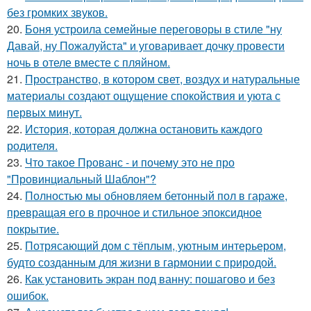
без громких звуков.
20.
Боня устроила семейные переговоры в стиле "ну
Давай, ну Пожалуйста" и уговаривает дочку провести
ночь в отеле вместе с пляйном.
21.
Пространство, в котором свет, воздух и натуральные
материалы создают ощущение спокойствия и уюта с
первых минут.
22.
История, которая должна остановить каждого
родителя.
23.
Что такое Прованс - и почему это не про
"Провинциальный Шаблон"?
24.
Полностью мы обновляем бетонный пол в гараже,
превращая его в прочное и стильное эпоксидное
покрытие.
25.
Потрясающий дом с тёплым, уютным интерьером,
будто созданным для жизни в гармонии с природой.
26.
Как установить экран под ванну: пошагово и без
ошибок.