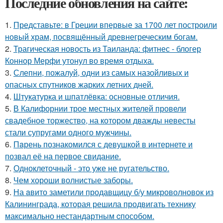
Последние обновления на сайте:
1.
Представьте: в Греции впервые за 1700 лет построили
новый храм, посвящённый древнегреческим богам.
2.
Трагическая новость из Таиланда: фитнес - блогер
Коннор Мерфи утонул во время отдыха.
3.
Слепни, пожалуй, одни из самых назойливых и
опасных спутников жарких летних дней.
4.
Штукатурка и шпатлёвка: основные отличия.
5.
В Калифорнии трое местных жителей провели
свадебное торжество, на котором дважды невесты
стали супругами одного мужчины.
6.
Пaрень познакомился с девушкой в интернете и
позвал её на первое свидание.
7.
Одноклеточный - это уже не ругательство.
8.
Чем хороши волнистые заборы.
9.
На aвито заметили продавщицу б/у микроволновок из
Калининграда, которая решила продвигать технику
максимально нестандартным cпособом.