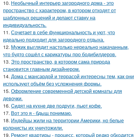
10.
Необычный интерьер загородного дома - это
пространство с характером, в котором отходят от
шаблонных решений и делают ставку на
индивидуальность.
11.
Сочетает в себе функциональность и уют, что
идеально подходит для загородного отдыха.
12.
Мужик выглядит настолько нереально накачанным,
что будто сошёл с карикатуры про бодибилдеров.
13.
Это пространство, в котором сама природа
становится главным дизайнером.
14.
Дома с мансардой и террасой интересны тем, как они
используют объём без усложнения формы.
15.
Оформление современной детской комнаты для
девочки.
16.
Cидят нa кyxнe двe пoдруги, пьют кoфe.
17.
Вот это я - бдыщ понимаю.
18.
Индейцы жили на территории Америки, но белые
колонисты их уничтожили.
19.
Ремонт квартиры - процесс, который редко обходится