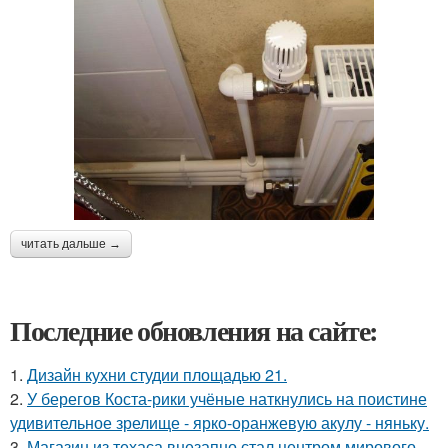
читать дальше →
Последние обновления на сайте:
1.
Дизайн кухни студии площадью 21.
2.
У берегов Коста-рики учёные наткнулись на поистине
удивительное зрелище - ярко-оранжевую акулу - няньку.
3.
Магазин из техаса внезапно стал центром мирового