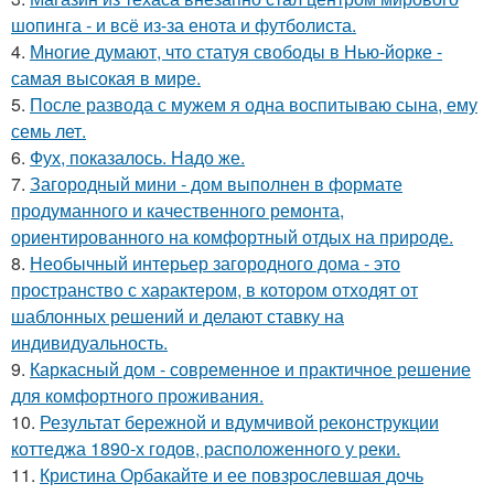
шопинга - и всё из-за енота и футболиста.
4.
Многие думают, что статуя свободы в Нью-йорке -
самая высокая в мире.
5.
После развода с мужем я одна воспитываю сына, ему
семь лет.
6.
Фух, показалось. Надо же.
7.
Загородный мини - дом выполнен в формате
продуманного и качественного ремонта,
ориентированного на комфортный отдых на природе.
8.
Необычный интерьер загородного дома - это
пространство с характером, в котором отходят от
шаблонных решений и делают ставку на
индивидуальность.
9.
Каркасный дом - современное и практичное решение
для комфортного проживания.
10.
Результат бережной и вдумчивой реконструкции
коттеджа 1890-х годов, расположенного у реки.
11.
Кристина Орбакайте и ее повзрослевшая дочь