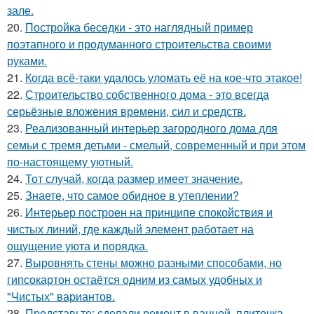
зале.
20.
Постройка беседки - это наглядный пример
поэтапного и продуманного строительства своими
руками.
21.
Когда всё-таки удалось уломать её на кое-что этакое!
22.
Строительство собственного дома - это всегда
серьёзные вложения времени, сил и средств.
23.
Реализованный интерьер загородного дома для
семьи с тремя детьми - смелый, современный и при этом
по-настоящему уютный.
24.
Тот случай, когда размер имеет значение.
25.
Знаете, что самое обидное в утеплении?
26.
Интерьер построен на принципе спокойствия и
чистых линий, где каждый элемент работает на
ощущение уюта и порядка.
27.
Выровнять стены можно разными способами, но
гипсокартон остаётся одним из самых удобных и
"Чистых" вариантов.
28.
Представьте: сделали ремонт в ванной, плиточка