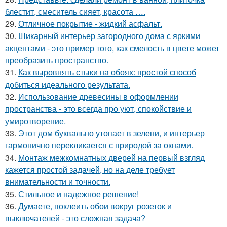
блестит, смеситель сияет, красота ….
29.
Отличное покрытие - жидкий асфальт.
30.
Шикарный интерьер загородного дома с яркими
акцентами - это пример того, как смелость в цвете может
преобразить пространство.
31.
Как выровнять стыки на обоях: простой способ
добиться идеального результата.
32.
Использование древесины в оформлении
пространства - это всегда про уют, спокойствие и
умиротворение.
33.
Этот дом буквально утопает в зелени, и интерьер
гармонично перекликается с природой за окнами.
34.
Монтаж межкомнатных дверей на первый взгляд
кажется простой задачей, но на деле требует
внимательности и точности.
35.
Стильное и надежное решение!
36.
Думаете, поклеить обои вокруг розеток и
выключателей - это сложная задача?