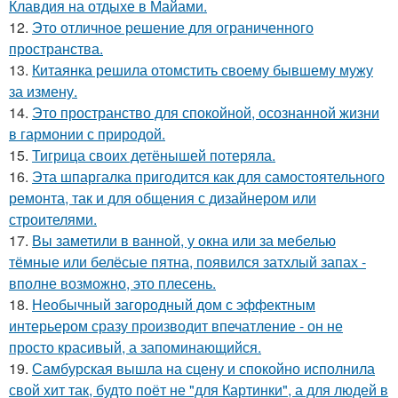
Клавдия на отдыхе в Майами.
12.
Это отличное решение для ограниченного
пространства.
13.
Китаянка решила отомстить своему бывшему мужу
за измену.
14.
Это пространство для спокойной, осознанной жизни
в гармонии с природой.
15.
Тигрица своих детёнышей потеряла.
16.
Эта шпаргалка пригодится как для самостоятельного
ремонта, так и для общения с дизайнером или
строителями.
17.
Вы заметили в ванной, у окна или за мебелью
тёмные или белёсые пятна, появился затхлый запах -
вполне возможно, это плесень.
18.
Необычный загородный дом с эффектным
интерьером сразу производит впечатление - он не
просто красивый, а запоминающийся.
19.
Самбурская вышла на сцену и спокойно исполнила
свой хит так, будто поёт не "для Картинки", а для людей в