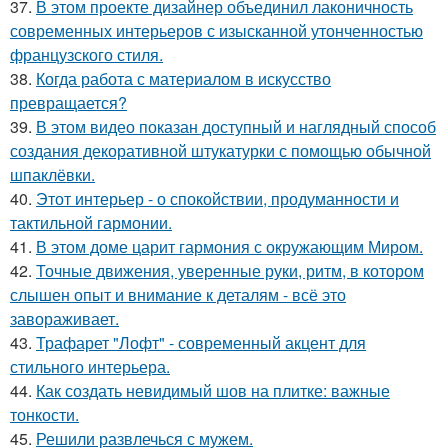
37.
В этом проекте дизайнер объединил лаконичность
современных интерьеров с изысканной утонченностью
французского стиля.
38.
Когда работа с материалом в искусство
превращается?
39.
В этом видео показан доступный и наглядный способ
создания декоративной штукатурки с помощью обычной
шпаклёвки.
40.
Этот интерьер - о спокойствии, продуманности и
тактильной гармонии.
41.
В этом доме царит гармония с окружающим Миром.
42.
Точные движения, уверенные руки, ритм, в котором
слышен опыт и внимание к деталям - всё это
завораживает.
43.
Трафарет "Лофт" - современный акцент для
стильного интерьера.
44.
Как создать невидимый шов на плитке: важные
тонкости.
45.
Решили развлечься с мужем.