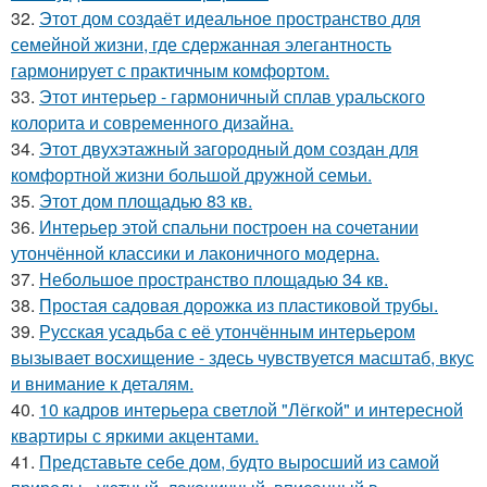
32.
Этот дом создаёт идеальное пространство для
семейной жизни, где сдержанная элегантность
гармонирует с практичным комфортом.
33.
Этот интерьер - гармоничный сплав уральского
колорита и современного дизайна.
34.
Этот двухэтажный загородный дом создан для
комфортной жизни большой дружной семьи.
35.
Этот дом площадью 83 кв.
36.
Интерьер этой спальни построен на сочетании
утончённой классики и лаконичного модерна.
37.
Небольшое пространство площадью 34 кв.
38.
Простая садовая дорожка из пластиковой трубы.
39.
Русская усадьба с её утончённым интерьером
вызывает восхищение - здесь чувствуется масштаб, вкус
и внимание к деталям.
40.
10 кадров интерьера светлой "Лёгкой" и интересной
квартиры с яркими акцентами.
41.
Представьте себе дом, будто выросший из самой