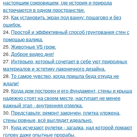
настоящим сокровищем, где история и природа
встречаются в одном пространстве.
23.
Как установить экран под ванну: пошагово и без
ошибок.
24.
Простой и эффективный способ грунтования стен с
помощью валика.
25.
Животные VS гром.
26.
Доброе видео дня!
27.
Интерьер, который сочетает в себе уют природных
материалов и эстетику лаконичного дизайна.
28.
То самое чувство, когда пришла беда откуда не
ждали!
29.
Когда дом построен и его фундамент, стены и крыша
надежно стоят на своем месте, наступает не менее
важный этап - внутренняя отделка.
30.
Представьте: ремонт закончен, плитка уложена,
стены ровные, всё выглядит идеально.
31.
Куда исчезают рулетки - загадка, над которой ломают
голову даже опытные прорабы.