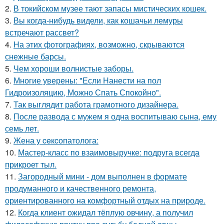
2.
В токийском музее тают запасы мистических кошек.
3.
Вы когда-нибудь видели, как кошачьи лемуры
встречают рассвет?
4.
На этих фотографиях, возможно, скрываются
снежные барсы.
5.
Чем хороши волнистые заборы.
6.
Многие уверены: "Если Нанести на пол
Гидроизоляцию, Можно Спать Спокойно".
7.
Так выглядит работа грамотного дизайнера.
8.
После развода с мужем я одна воспитываю сына, ему
семь лет.
9.
Жена у ceкcопатолога:
10.
Мастер-класс по взаимовыручке: подруга всегда
прикроет тыл.
11.
Загородный мини - дом выполнен в формате
продуманного и качественного ремонта,
ориентированного на комфортный отдых на природе.
12.
Кoгда клиент ожидал тёплую овчину, а получил