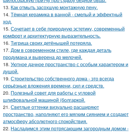
философскую притчу про судьбу бедной овцы.
13.
Как отмыть засохшую монтажную пену.
14.
Тёмная керамика в ванной - смелый и эффектный
ход.
15.
Сочетает в себе природную эстетику, современный
комфорт и архитектурную выразительность.
16.
Тигрица своих детёнышей потеряла.
17.
Дом в современном стиле, где каждая деталь
продумана и выверена до мелочей.
18.
Уютное дачное пространство с особым характером и
душой.
19.
Строительство собственного дома - это всегда
серьёзные вложения времени, сил и средств.
20.
Полезный совет для работы с угловой
шлифовальной машиной (болгаркой.
21.
Светлые оттенки визуально расширяют
пространство, наполняют его мягким сиянием и создают
атмосферу абсолютного спокойствия.
22.
Насладимся этим потрясающим загородным домом -