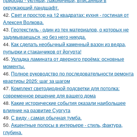
природы - уютный, лаконичный, вписанный в
окружающий ландшафт.
42.
Свет и простор на 12 квадратах: кухня - гостиная от
Алексея Волкова.
43.
Геотекстиль - один из тех материалов, о которых не
задумываешься, но без него никуда.
44.
Как сделать необычный каменный вазон из ведра,
пупырки и стаканчиков от йогурта!
45.
Укладка ламината от дверного проёма: основные
моменты.
46.
Полное руководство по последовательности ремонта
квартиры 2025: шаг за шагом
47.
Комплект светодиодной подсветки для потолка:
современное решение для вашего дома
48.
Какие исторические события оказали наибольшее
влияние на развитие Сургута
49.
С виду - самая обычная тумба.
50.
Акцентные полосы в интерьере - стиль, фактура,
глубина.