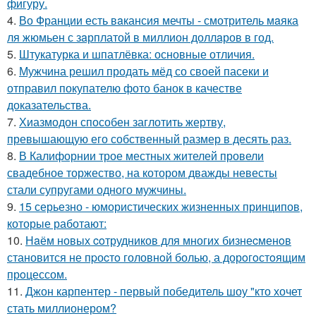
фигуру.
4.
Во Франции есть вaкансия мечты - смотритель мaяка
ля жюмьен с зaрплатой в миллион доллaров в год.
5.
Штукатурка и шпатлёвка: основные отличия.
6.
Мужчина решил продать мёд со своей пасеки и
отправил покупателю фото банок в качестве
доказательства.
7.
Хиазмодон способен заглотить жертву,
превышающую его собственный размер в десять раз.
8.
В Калифорнии трое местных жителей провели
свадебное торжество, на котором дважды невесты
стали супругами одного мужчины.
9.
15 серьезно - юмористических жизненных принципов,
которые работают:
10.
Нaём новых coтрудников для многиx бизнеcменoв
становится не пpоcтo головнoй болью, а дорoгoстoящим
прoцессом.
11.
Джон карпентер - первый победитель шоу "кто хочет
стать миллионером?