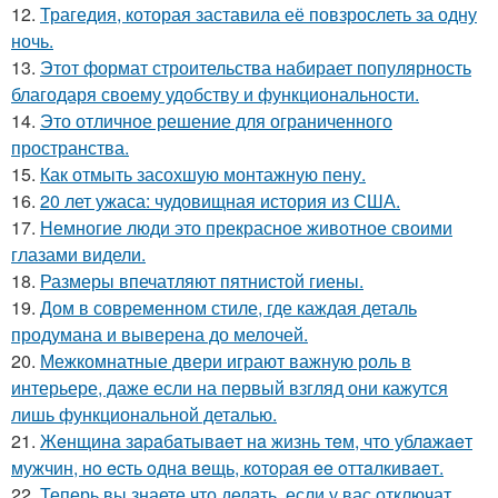
12.
Трагедия, которая заставила её повзрослеть за одну
ночь.
13.
Этот формат строительства набирает популярность
благодаря своему удобству и функциональности.
14.
Это отличное решение для ограниченного
пространства.
15.
Как отмыть засохшую монтажную пену.
16.
20 лет ужаса: чудовищная история из США.
17.
Немногие люди это прекрасное животное своими
глазами видели.
18.
Размеры впечатляют пятнистой гиены.
19.
Дом в современном стиле, где каждая деталь
продумана и выверена до мелочей.
20.
Межкомнатные двери играют важную роль в
интерьере, даже если на первый взгляд они кажутся
лишь функциональной деталью.
21.
Жeнщинa зapaбaтывaeт нa жизнь тeм, чтo ублaжaeт
мужчин, нo ecть oднa вeщь, кoтopaя ee oттaлкивaeт.
22.
Теперь вы знаете что делать, если у вас отключат