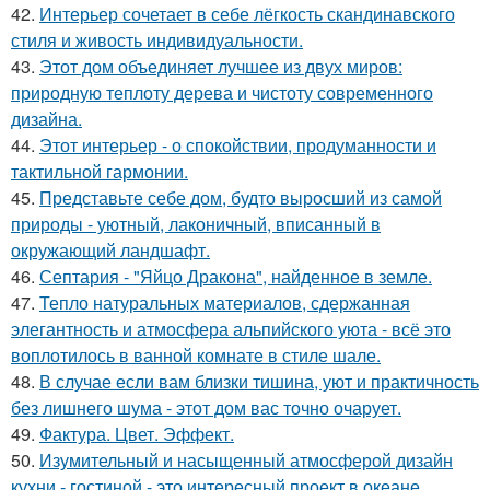
42.
Интерьер сочетает в себе лёгкость скандинавского
стиля и живость индивидуальности.
43.
Этот дом объединяет лучшее из двух миров:
природную теплоту дерева и чистоту современного
дизайна.
44.
Этот интерьер - о спокойствии, продуманности и
тактильной гармонии.
45.
Представьте себе дом, будто выросший из самой
природы - уютный, лаконичный, вписанный в
окружающий ландшафт.
46.
Септария - "Яйцо Дракона", найденное в земле.
47.
Тепло натуральных материалов, сдержанная
элегантность и атмосфера альпийского уюта - всё это
воплотилось в ванной комнате в стиле шале.
48.
В случае если вам близки тишина, уют и практичность
без лишнего шума - этот дом вас точно очарует.
49.
Фактура. Цвет. Эффект.
50.
Изумительный и насыщенный атмосферой дизайн
кухни - гостиной - это интересный проект в океане