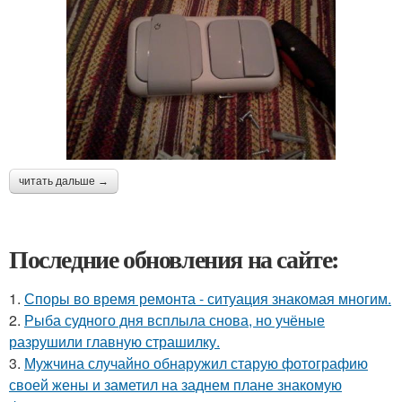
читать дальше →
Последние обновления на сайте:
1.
Споры во время ремонта - ситуация знакомая многим.
2.
Рыба судного дня всплыла снова, но учёные
разрушили главную страшилку.
3.
Мужчина случайно обнаружил старую фотографию
своей жены и заметил на заднем плане знакомую