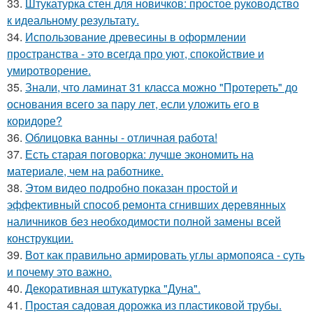
33.
Штукатурка стен для новичков: простое руководство
к идеальному результату.
34.
Использование древесины в оформлении
пространства - это всегда про уют, спокойствие и
умиротворение.
35.
Знали, что ламинат 31 класса можно "Протереть" до
основания всего за пару лет, если уложить его в
коридоре?
36.
Облицовка ванны - отличная работа!
37.
Есть старая поговорка: лучше экономить на
материале, чем на работнике.
38.
Этом видео подробно показан простой и
эффективный способ ремонта сгнивших деревянных
наличников без необходимости полной замены всей
конструкции.
39.
Вот как правильно армировать углы армопояса - суть
и почему это важно.
40.
Декоративная штукатурка "Дуна".
41.
Простая садовая дорожка из пластиковой трубы.