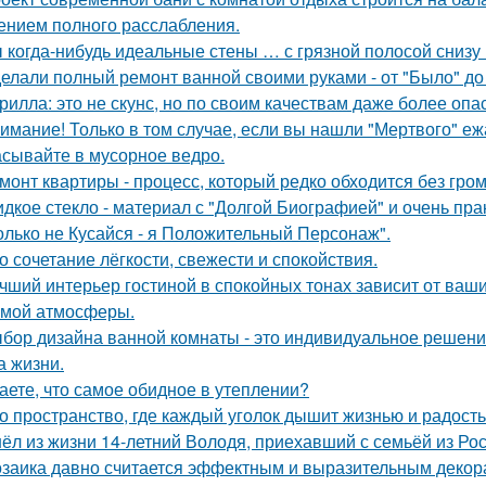
нием полного расслабления.
 когда-нибудь идеальные стены … с грязной полосой снизу
елали полный ремонт ванной своими руками - от "Было" до 
рилла: это не скунс, но по своим качествам даже более опа
имание! Только в том случае, если вы нашли "Мертвого" еж
сывайте в мусорное ведро.
монт квартиры - процесс, который редко обходится без гром
дкое стекло - материал с "Долгой Биографией" и очень пр
олько не Кусайся - я Положительный Персонаж".
о сочетание лёгкости, свежести и спокойствия.
чший интерьер гостиной в спокойных тонах зависит от ваш
мой атмосферы.
бор дизайна ванной комнаты - это индивидуальное решение
а жизни.
аете, что самое обидное в утеплении?
о пространство, где каждый уголок дышит жизнью и радость
ёл из жизни 14-летний Володя, приехавший с семьёй из Рос
заика давно считается эффектным и выразительным декор