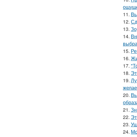
ощуще
11.
Вы
12.
Сд
13.
Зо
14.
Вн
выбра
15.
Ре
16.
Жи
17.
"Т
18.
Эт
19.
Лу
желае
20.
Вы
образ
21.
Зн
22.
Эт
23.
Уш
24.
Мо