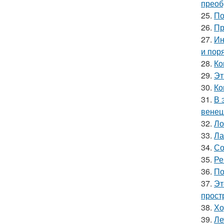
преоб
25.
По
26.
Пр
27.
Ин
и пор
28.
Ко
29.
Эт
30.
Ко
31.
В 
венец
32.
Ло
33.
Ла
34.
Со
35.
Ре
36.
По
37.
Эт
прост
38.
Хо
39.
Ле