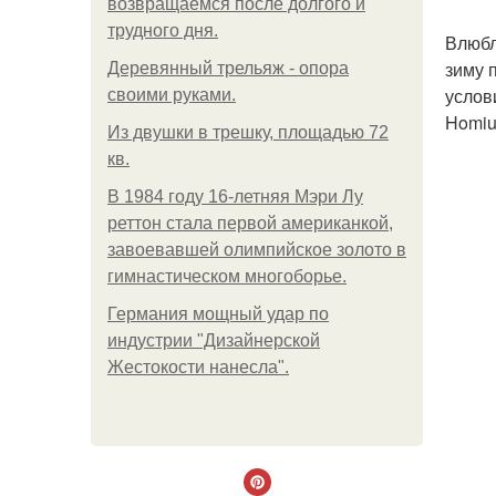
возвращаемся после долгого и
трудного дня.
Влюбл
зиму 
Деревянный трельяж - опора
услов
своими руками.
Homiu
Из двушки в трешку, площадью 72
кв.
В 1984 году 16-летняя Мэри Лу
реттон стала первой американкой,
завоевавшей олимпийское золото в
гимнастическом многоборье.
Германия мощный удар по
индустрии "Дизайнерской
Жестокости нанесла".