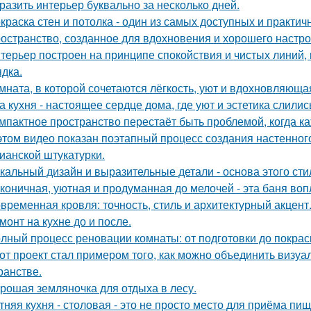
разить интерьер буквально за несколько дней.
краска стен и потолка - один из самых доступных и практи
остранство, созданное для вдохновения и хорошего настро
терьер построен на принципе спокойствия и чистых линий,
ядка.
мната, в которой сочетаются лёгкость, уют и вдохновляющ
а кухня - настоящее сердце дома, где уют и эстетика слилис
мпактное пространство перестаёт быть проблемой, когда к
этом видео показан поэтапный процесс создания настенн
ианской штукатурки.
кальный дизайн и выразительные детали - основа этого сти
коничная, уютная и продуманная до мелочей - эта баня во
временная кровля: точность, стиль и архитектурный акцент
монт на кухне до и после.
лный процесс реновации комнаты: от подготовки до покраск
от проект стал примером того, как можно объединить визу
ранстве.
рошая земляночка для отдыха в лесу.
тняя кухня - столовая - это не просто место для приёма пи