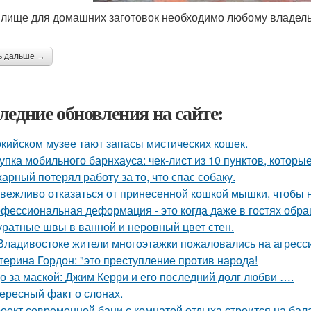
лище для домашних заготовок необходимо любому владель
ь дальше →
ледние обновления на сайте:
окийском музее тают запасы мистических кошек.
упка мобильного барнхауса: чек-лист из 10 пунктов, котор
арный потерял работу за то, что спас собаку.
 вежливо отказаться от принесенной кошкой мышки, чтобы н
фессиональная деформация - это когда даже в гостях обр
уратные швы в ванной и неровный цвет стен.
Владивостоке жители многоэтажки пожаловались на агресс
терина Гордон: "это преступление против народа!
о за маской: Джим Керри и его последний долг любви ….
ересный факт о слонах.
оект современной бани с комнатой отдыха строится на бал