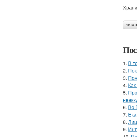
Храни
читат
Пос
1.
В т
2.
Пок
3.
Пож
4.
Как
5.
Про
неакк
6.
Во 
7.
Ека
8.
Лиц
9.
Инт
10.
Пр