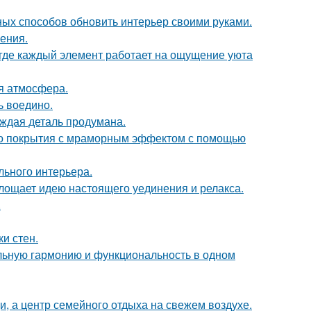
чных способов обновить интерьер своими руками.
ения.
 где каждый элемент работает на ощущение уюта
ая атмосфера.
ь воедино.
аждая деталь продумана.
ого покрытия с мраморным эффектом с помощью
льного интерьера.
площает идею настоящего уединения и релакса.
.
и стен.
альную гармонию и функциональность в одном
щи, а центр семейного отдыха на свежем воздухе.