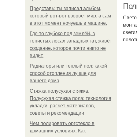
с
Полн
Представь: ты записал альбом,
который вот-вот взорвёт мир, а сам
Свето
в этот момент ночуешь в машине.
монта
свети
Где-то глубоко под землёй, в
полот
тенистых лесах западных гат, живёт
создание, которое почти никто не
видит.
Радиаторы или теплый пол: какой
способ отопления лучше для
вашего дома
Стяжка полусухая стяжка.
Полусухая стяжка пола: технология
укладки, расчёт материалов,
советы и рекомендации
Чем полировать оргстекло в
домашних условиях. Как