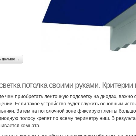
ь дальше →
светка потолка своими руками. Критерии
е чем приобретать ленточную подсветку на диодах, важно
ении. Если такое устройство будет служить основным источ
льники. Затем на потолочной зоне фиксируют ленты больш
диодную полосу крепят по всему периметру ниш. В результа
чивается комната.
 ленту с диодами подобрать надлежащим образом, не потер