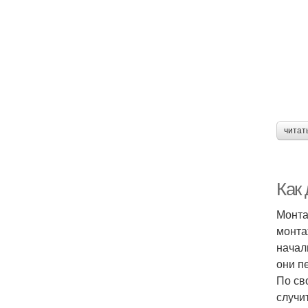
читат
Как
Монта
монта
начали
они п
По св
случи