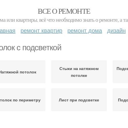
ВСЕ О РЕМОНТЕ
ма или квартиры. всё что необходимо знать о ремонте, а
лавная
ремонт квартир
ремонт дома
дизайн
олок с подсветкой
Стыки на натяжном
Подсв
Натяжной потолок
потолке
толок по периметру
Лист при подсветке
Подс
Подсветки из
Лента для подсветки