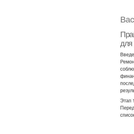
Вас
Пра
для
Введ
Ремон
соблю
финан
после
резул
Этап 
Перед
списо