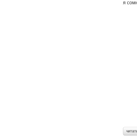
я сом
читат