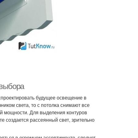
 выбора
 спроектировать будущее освещение в
ником света, то с потолка снимают все
ой мощности. Для выделения контуров
те создается рассеянный свет, зрительно
яться в огромном ассортименте, следует