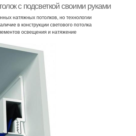
гипсокартона
потолок
толок с подсветкой своими руками
нных натяжных потолков, но технологии
аличие в конструкции светового потолка
и для натяжных
Потолок от компании
элементов освещения и натяжение
потолков