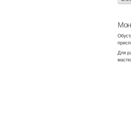
читат
Мон
Обуст
присп
Для р
масте