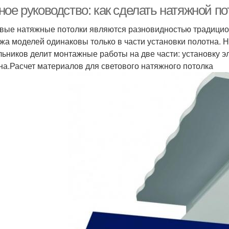
ветодиодной ленты
ое руководство: как сделать натяжной по
вые натяжные потолки являются разновидностью традицио
жа моделей одинаковы только в части установки полотна. Н
Двухуровневый
Ниш
Потолок с нишей
льников делит монтажные работы на две части: установку 
потолок
на.Расчет материалов для светового натяжного потолка