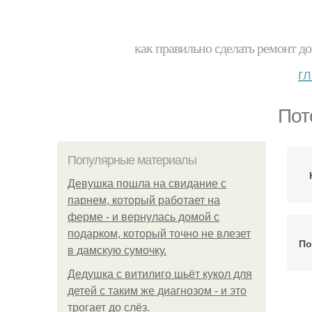
как правильно сделать ремонт до
г
Пот
Популярные материалы
Девушка пошла на свидание с
парнем, который работает на
ферме - и вернулась домой с
подарком, который точно не влезет
По
в дамскую сумочку.
Дедушка с витилиго шьёт кукол для
детей с таким же диагнозом - и это
трогает до слёз.