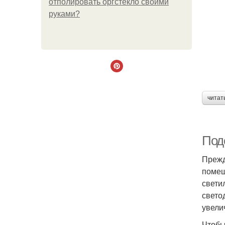
отполировать оргстекло своими
руками?
читат
Под
Прежд
помещ
свети
свето
увели
Чтобы