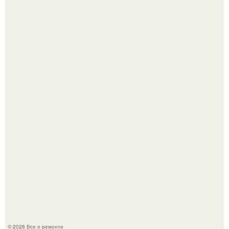
Когда техника становилась личной: эпоха гравировки
Apple.
Мир моды, кажется, перевернулся.
© 2026 Все о ремонте