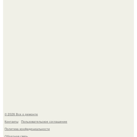
Когда техника становилась личной: эпоха гравировки
Apple.
Мир моды, кажется, перевернулся.
© 2026 Все о ремонте
Контакты
Пользовательское соглашение
Политика конфидециальности
Обратная связь