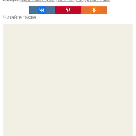
Читайте также
Примыкание двух крыш.
Споры во время ремонта - ситуация знакомая многим.